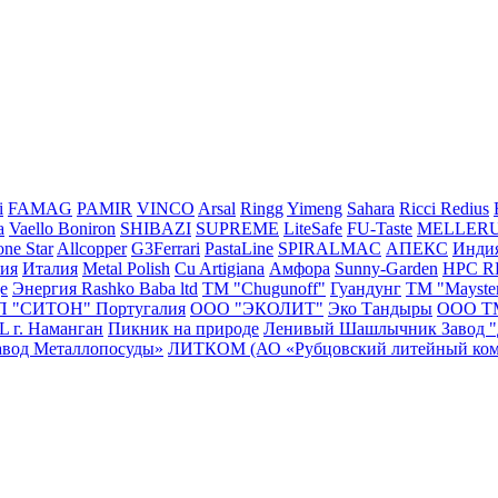
i
FAMAG
PAMIR
VINCO
Arsal
Ringg
Yimeng
Sahara
Ricci
Redius
a
Vaello
Boniron
SHIBAZI
SUPREME
LiteSafe
FU-Taste
MELLER
ne Star
Allcopper
G3Ferrari
PastaLine
SPIRALMAC
АПЕКС
Инди
сия
Италия
Metal Polish
Cu Artigiana
Амфора
Sunny-Garden
HPC 
e
Энергия
Rashko Baba ltd
ТМ "Chugunoff"
Гуандунг
ТМ "Mayste
П "СИТОН"
Португалия
ООО "ЭКОЛИТ"
Эко Тандыры
ООО Т
г. Наманган
Пикник на природе
Ленивый Шашлычник
Завод 
авод Металлопосуды»
ЛИТКОМ (АО «Рубцовский литейный ком