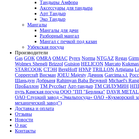
Тандыры Амфора
Аксессуары для тандыра
Арт Тандыр
Эко Тандыр
Мангалы
Мангалы для дачи
Разборный мангал
Мангал с печкой под казан
Узбекская посуда
Производители
Gas
GOK
OMRA
OMAC
Pyrex
Norma
NTGAZ
Regas
Girm
Wolmex
Shengli
Brizzol
Guision
HELICON
Marcato
Kukmar
STARCOOK
СТЭН
BergHoff
НУАР
TRILLON
Artigiana
Lo
Coppercraft
Висман
JOEU Majesty
Дачник
Garcima.s.l.
Рос
Шаньдун
Добрыня
Rahimyan Baba
Везувий
Michael's Rang
ПроБаллон
ТМ Руссбыт
Арт-тандыр
ТМ СИЛУМИН
НП
путь
Камская посуда
ООО "ПП "Берлика"
DAVR METALL 
ОАО Слуцкий завод «Эмальпосуда»
ОАО «Кукморский з
механический завод")
Доставка и оплата
Отзывы
Новости
О нас
Контакты