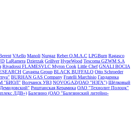
Berent
VAello
Manoli
Nurgaz
Reber
O.M.A.C
LPGBurn
Ragasco
UD
LaRamera
Dzierzak
Grillver
HypeWood
Tescoma
GZWM S.A
я
Rivadossi
FLAMESVLC
Myron Cook
Little Chef
GNALI BOCIA
RESEARCH
Cavagna Group
BLACK BUFFALO
Otto Schroeder
rnya"
BURHAN GAS Company
Fratelli Marchisio
Гардарика
М "БИОЛ"
Волчанск УВЗ
NOVOGAZ(ОАО "НЗГА")
Шёлковый
"Демидовский"
Риштанская Керамика
ОАО "Технолит Полоцк"
плекс ЛДВ»)
Балезино (ОАО "Балезинский литейно-