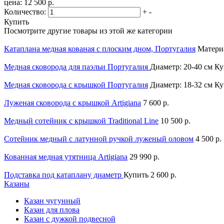
цена: 12 500 р.
Количество:
+
-
Купить
Посмотрите другие товары из этой же категории
Катаплана медная кованая с плоским дном, Португалия
Матери
Медная сковорода для паэльи Португалия
Диаметр: 20-40 см
Ку
Медная сковорода с крышкой Португалия
Диаметр: 18-32 см
Ку
Луженая сковорода с крышкой Artigiana
7 600 р.
Медный сотейник с крышкой Traditional Line
10 500 р.
Сотейник медный с латунной ручкой луженый оловом
4 500 р.
Кованная медная утятница Artigiana
29 990 р.
Подставка под катаплану диаметр
Купить
2 600 р.
Казаны
Казан чугунный
Казан для плова
Казан с дужкой подвесной