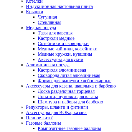
Котелки
Индукционная настольная плита
Крышки
Чугунная
Стеклянная
Медная посуда
Тазы для варенья
Кастрюли медные
Сотейники и сковородки
Медные чайники, кофейники
Медные кружки, кувшины
Аксессуары для кухни
Алюминиевая посуда
Кастрюля алюминиевая
Сковорода литая алюминиевая
Формы для выпечки хлебопекарные
Аксессуары для казана, шашлыка и барбекю
Доска разделочная торцевая
Лопатки, шумовки для казана
Шампура и наборы для барбекю
Редукторы, шланги и фитинги
Аксессуары для ВОКа, казана
Печное литьё
Газовые баллоны
Композитные газовые баллоны