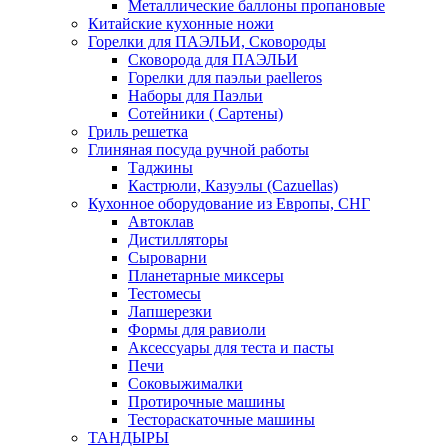
Металлические баллоны пропановые
Китайские кухонные ножи
Горелки для ПАЭЛЬИ, Сковороды
Сковорода для ПАЭЛЬИ
Горелки для паэльи paelleros
Наборы для Паэльи
Сотейники ( Сартены)
Гриль решетка
Глиняная посуда ручной работы
Таджины
Кастрюли, Казуэлы (Cazuellas)
Кухонное оборудование из Европы, СНГ
Автоклав
Дистилляторы
Сыроварни
Планетарные миксеры
Тестомесы
Лапшерезки
Формы для равиоли
Аксессуары для теста и пасты
Печи
Соковыжималки
Протирочные машины
Тестораскаточные машины
ТАНДЫРЫ