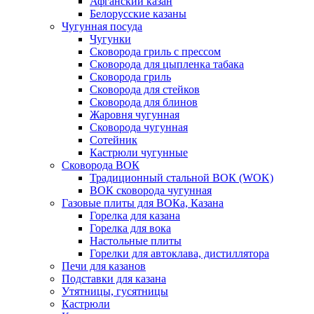
Афганский казан
Белорусские казаны
Чугунная посуда
Чугунки
Сковорода гриль с прессом
Сковорода для цыпленка табака
Сковорода гриль
Сковорода для стейков
Сковорода для блинов
Жаровня чугунная
Сковорода чугунная
Сотейник
Кастрюли чугунные
Сковорода ВОК
Традиционный стальной ВОК (WOK)
ВОК сковорода чугунная
Газовые плиты для ВОКа, Казана
Горелка для казана
Горелка для вока
Настольные плиты
Горелки для автоклава, дистиллятора
Печи для казанов
Подставки для казана
Утятницы, гусятницы
Кастрюли