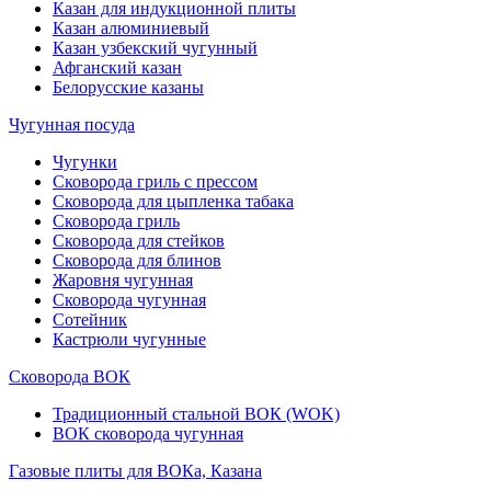
Казан для индукционной плиты
Казан алюминиевый
Казан узбекский чугунный
Афганский казан
Белорусские казаны
Чугунная посуда
Чугунки
Сковорода гриль с прессом
Сковорода для цыпленка табака
Сковорода гриль
Сковорода для стейков
Сковорода для блинов
Жаровня чугунная
Сковорода чугунная
Сотейник
Кастрюли чугунные
Сковорода ВОК
Традиционный стальной ВОК (WOK)
ВОК сковорода чугунная
Газовые плиты для ВОКа, Казана