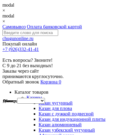
modal
×
modal
×
Самовывоз
Оплата банковской картой
chugunonline.ru
Покупай онлайн
+7 (926)332-41-41
Есть вопросы? Звоните!
С 9 до 21 без выходных!
Заказы через сайт
принимаются круглосуточно.
Обратный звонок
Корзина
0
Каталог товаров
Казаны
Диаметр, см
Диаметр, см
Диаметр, см
Объем, л
Объем, л
Объем,л
Диаметр
Казан чугунный
Казан для плова
Казан с дужкой подвесной
Казан для индукционной плиты
Казан алюминиевый
Казан узбекский чугунный