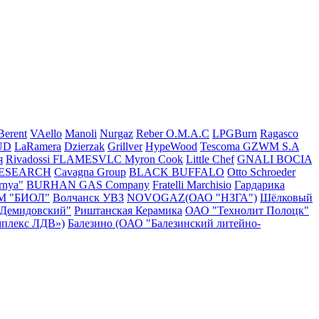
Berent
VAello
Manoli
Nurgaz
Reber
O.M.A.C
LPGBurn
Ragasco
UD
LaRamera
Dzierzak
Grillver
HypeWood
Tescoma
GZWM S.A
я
Rivadossi
FLAMESVLC
Myron Cook
Little Chef
GNALI BOCIA
RESEARCH
Cavagna Group
BLACK BUFFALO
Otto Schroeder
rnya"
BURHAN GAS Company
Fratelli Marchisio
Гардарика
М "БИОЛ"
Волчанск УВЗ
NOVOGAZ(ОАО "НЗГА")
Шёлковый
"Демидовский"
Риштанская Керамика
ОАО "Технолит Полоцк"
плекс ЛДВ»)
Балезино (ОАО "Балезинский литейно-