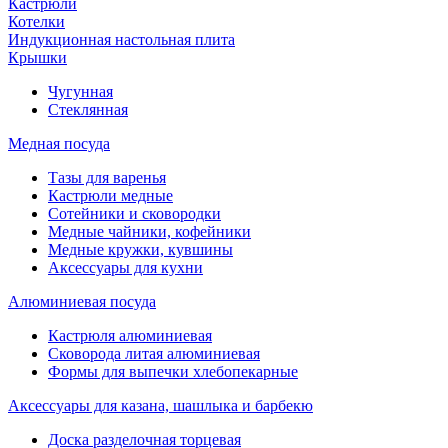
Кастрюли
Котелки
Индукционная настольная плита
Крышки
Чугунная
Стеклянная
Медная посуда
Тазы для варенья
Кастрюли медные
Сотейники и сковородки
Медные чайники, кофейники
Медные кружки, кувшины
Аксессуары для кухни
Алюминиевая посуда
Кастрюля алюминиевая
Сковорода литая алюминиевая
Формы для выпечки хлебопекарные
Аксессуары для казана, шашлыка и барбекю
Доска разделочная торцевая