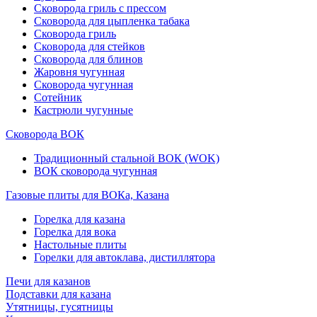
Сковорода гриль с прессом
Сковорода для цыпленка табака
Сковорода гриль
Сковорода для стейков
Сковорода для блинов
Жаровня чугунная
Сковорода чугунная
Сотейник
Кастрюли чугунные
Сковорода ВОК
Традиционный стальной ВОК (WOK)
ВОК сковорода чугунная
Газовые плиты для ВОКа, Казана
Горелка для казана
Горелка для вока
Настольные плиты
Горелки для автоклава, дистиллятора
Печи для казанов
Подставки для казана
Утятницы, гусятницы