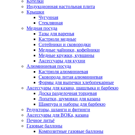
Котелки
Индукционная настольная плита
Крышки
Чугунная
Стеклянная
Медная посуда
Тазы для варенья
Кастрюли медные
Сотейники и сковородки
Медные чайники, кофейники
Медные кружки, кувшины
Аксессуары для кухни
Алюминиевая посуда
Кастрюля алюминиевая
Сковорода литая алюминиевая
Формы для выпечки хлебопекарные
Аксессуары для казана, шашлыка и барбекю
Доска разделочная торцевая
Лопатки, шумовки для казана
Шампура и наборы для барбекю
Редукторы, шланги и фитинги
Аксессуары для ВОКа, казана
Печное литьё
Газовые баллоны
Композитные газовые баллоны