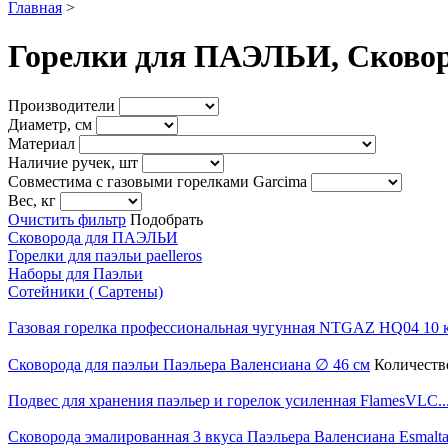
Главная
>
Горелки для ПАЭЛЬИ, Сково
Производители
Диаметр, см
Материал
Наличие ручек, шт
Совместима с газовыми горелками Garcima
Вес, кг
Очистить фильтр
Подобрать
Сковорода для ПАЭЛЬИ
Горелки для паэльи paelleros
Наборы для Паэльи
Сотейники ( Сартены)
Газовая горелка профессиональная чугунная NTGAZ HQ04 10 
Сковорода для паэльи Паэльера Валенсиана ∅ 46 см
Количеств
Подвес для хранения паэльер и горелок усиленная FlamesVLC..
Сковорода эмалированная 3 вкуса Паэльера Валенсиана Esmaltad