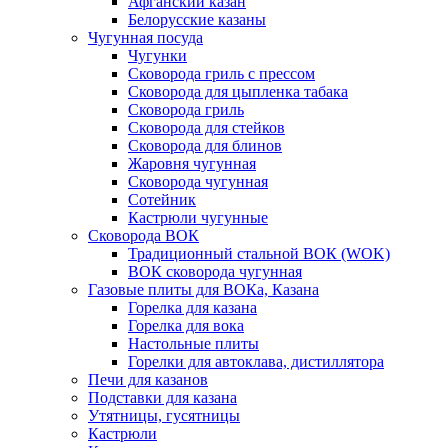
Афганский казан
Белорусские казаны
Чугунная посуда
Чугунки
Сковорода гриль с прессом
Сковорода для цыпленка табака
Сковорода гриль
Сковорода для стейков
Сковорода для блинов
Жаровня чугунная
Сковорода чугунная
Сотейник
Кастрюли чугунные
Сковорода ВОК
Традиционный стальной ВОК (WOK)
ВОК сковорода чугунная
Газовые плиты для ВОКа, Казана
Горелка для казана
Горелка для вока
Настольные плиты
Горелки для автоклава, дистиллятора
Печи для казанов
Подставки для казана
Утятницы, гусятницы
Кастрюли