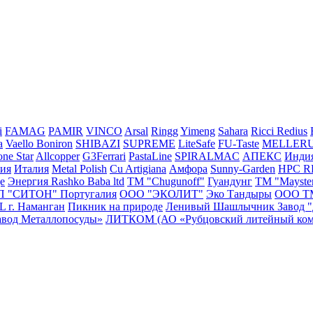
i
FAMAG
PAMIR
VINCO
Arsal
Ringg
Yimeng
Sahara
Ricci
Redius
a
Vaello
Boniron
SHIBAZI
SUPREME
LiteSafe
FU-Taste
MELLER
ne Star
Allcopper
G3Ferrari
PastaLine
SPIRALMAC
АПЕКС
Инди
сия
Италия
Metal Polish
Cu Artigiana
Амфора
Sunny-Garden
HPC 
e
Энергия
Rashko Baba ltd
ТМ "Chugunoff"
Гуандунг
ТМ "Mayste
П "СИТОН"
Португалия
ООО "ЭКОЛИТ"
Эко Тандыры
ООО Т
г. Наманган
Пикник на природе
Ленивый Шашлычник
Завод 
авод Металлопосуды»
ЛИТКОМ (АО «Рубцовский литейный ком