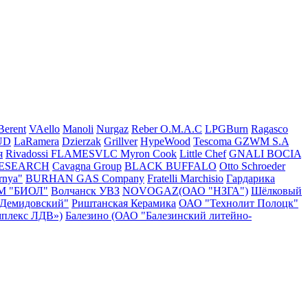
Berent
VAello
Manoli
Nurgaz
Reber
O.M.A.C
LPGBurn
Ragasco
UD
LaRamera
Dzierzak
Grillver
HypeWood
Tescoma
GZWM S.A
я
Rivadossi
FLAMESVLC
Myron Cook
Little Chef
GNALI BOCIA
RESEARCH
Cavagna Group
BLACK BUFFALO
Otto Schroeder
rnya"
BURHAN GAS Company
Fratelli Marchisio
Гардарика
М "БИОЛ"
Волчанск УВЗ
NOVOGAZ(ОАО "НЗГА")
Шёлковый
"Демидовский"
Риштанская Керамика
ОАО "Технолит Полоцк"
плекс ЛДВ»)
Балезино (ОАО "Балезинский литейно-