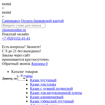
modal
×
modal
×
Самовывоз
Оплата банковской картой
chugunonline.ru
Покупай онлайн
+7 (926)332-41-41
Есть вопросы? Звоните!
С 9 до 21 без выходных!
Заказы через сайт
принимаются круглосуточно.
Обратный звонок
Корзина
0
Каталог товаров
Казаны
Диаметр, см
Диаметр, см
Казан чугунный
Казан для плова
Казан с дужкой подвесной
Казан для индукционной плиты
Казан алюминиевый
Казан узбекский чугунный