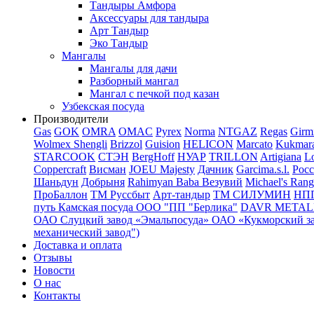
Тандыры Амфора
Аксессуары для тандыра
Арт Тандыр
Эко Тандыр
Мангалы
Мангалы для дачи
Разборный мангал
Мангал с печкой под казан
Узбекская посуда
Производители
Gas
GOK
OMRA
OMAC
Pyrex
Norma
NTGAZ
Regas
Girm
Wolmex
Shengli
Brizzol
Guision
HELICON
Marcato
Kukmar
STARCOOK
СТЭН
BergHoff
НУАР
TRILLON
Artigiana
Lo
Coppercraft
Висман
JOEU Majesty
Дачник
Garcima.s.l.
Рос
Шаньдун
Добрыня
Rahimyan Baba
Везувий
Michael's Rang
ПроБаллон
ТМ Руссбыт
Арт-тандыр
ТМ СИЛУМИН
НП
путь
Камская посуда
ООО "ПП "Берлика"
DAVR METALL 
ОАО Слуцкий завод «Эмальпосуда»
ОАО «Кукморский з
механический завод")
Доставка и оплата
Отзывы
Новости
О нас
Контакты