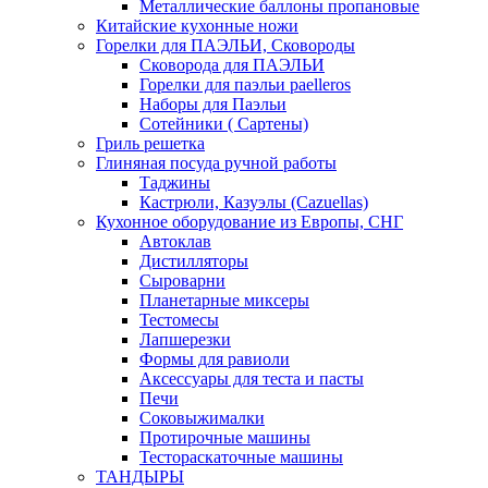
Металлические баллоны пропановые
Китайские кухонные ножи
Горелки для ПАЭЛЬИ, Сковороды
Сковорода для ПАЭЛЬИ
Горелки для паэльи paelleros
Наборы для Паэльи
Сотейники ( Сартены)
Гриль решетка
Глиняная посуда ручной работы
Таджины
Кастрюли, Казуэлы (Cazuellas)
Кухонное оборудование из Европы, СНГ
Автоклав
Дистилляторы
Сыроварни
Планетарные миксеры
Тестомесы
Лапшерезки
Формы для равиоли
Аксессуары для теста и пасты
Печи
Соковыжималки
Протирочные машины
Тестораскаточные машины
ТАНДЫРЫ