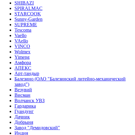
SHIBAZI
SPIRALMAC
STARCOOK
Sunny-Garden
SUPREME
Tescoma
Vaello
VAello
VINCO
Wolmex
Yimeng
Амфора
АПЕКС
Арт-тандыр
Балезино (ОАО "Балезинский литейно-механический
завод")
Везувий
Висман
Волчанск УВЗ
Гардарика
Гуандунг
Дачник
Добрыня
Завод "Демидовский"
Индия