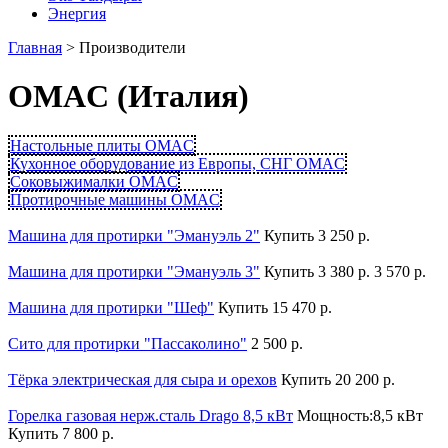
Энергия
Главная
>
Производители
OMAC (Италия)
Настольные плиты OMAC
Кухонное оборудование из Европы, СНГ OMAC
Соковыжималки OMAC
Протирочные машины OMAC
Машина для протирки "Эмануэль 2"
Купить
3 250 р.
Машина для протирки "Эмануэль 3"
Купить
3 380 р.
3 570 р.
Машина для протирки "Шеф"
Купить
15 470 р.
Сито для протирки "Пассаколино"
2 500 р.
Тёрка электрическая для сыра и орехов
Купить
20 200 р.
Горелка газовая нерж.сталь Drago 8,5 кВт
Мощность:8,5 кВт
Купить
7 800 р.