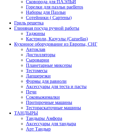
Сковорода для ПАЭЛЬИ
Горелки для паэльи paelleros
Наборы для Паэльи
Сотейники ( Сартены)
Гриль решетка
Глиняная посуда ручной работы
Таджины
Кастрюли, Казуэлы (Cazuellas)
Кухонное оборудование из Европы, СНГ
Автоклав
Дистилляторы
Сыроварни
Планетарные миксеры
Тестомесы
Лапшерезки
Формы для равиоли
Аксессуары для теста и пасты
Печи
Соковыжималки
Протирочные машины
Тестораскаточные машины
ТАНДЫРЫ
Тандыры Амфора
Аксессуары для тандыра
Арт Тандыр