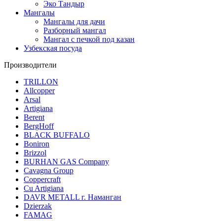
Эко Тандыр
Мангалы
Мангалы для дачи
Разборный мангал
Мангал с печкой под казан
Узбекская посуда
Производители
TRILLON
Allcopper
Arsal
Artigiana
Berent
BergHoff
BLACK BUFFALO
Boniron
Brizzol
BURHAN GAS Company
Cavagna Group
Coppercraft
Cu Artigiana
DAVR METALL г. Наманган
Dzierzak
FAMAG