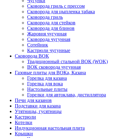
Чугунки
Сковорода гриль с прессом
Сковорода для цыпленка табака
Сковорода гриль
Сковорода для стейков
Сковорода для блинов
Жаровня чугунная
Сковорода чугунная
Сотейник
Кастрюли чугунные
Сковорода ВОК
Традиционный стальной ВОК (WOK)
ВОК сковорода чугунная
Газовые плиты для ВОКа, Казана
Горелка для казана
Горелка для вока
Настольные плиты
Горелки для автоклава, дистиллятора
Печи для казанов
Подставки для казана
Утятницы, гусятницы
Кастрюли
Котелки
Индукционная настольная плита
Крышки