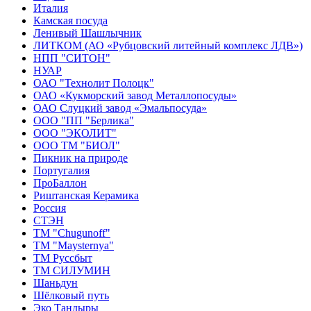
Италия
Камская посуда
Ленивый Шашлычник
ЛИТКОМ (АО «Рубцовский литейный комплекс ЛДВ»)
НПП "СИТОН"
НУАР
ОАО "Технолит Полоцк"
ОАО «Кукморский завод Металлопосуды»
ОАО Слуцкий завод «Эмальпосуда»
ООО "ПП "Берлика"
ООО "ЭКОЛИТ"
ООО ТМ "БИОЛ"
Пикник на природе
Португалия
ПроБаллон
Риштанская Керамика
Россия
СТЭН
ТМ "Chugunoff"
ТМ "Maysternya"
ТМ Руссбыт
ТМ СИЛУМИН
Шаньдун
Шёлковый путь
Эко Тандыры