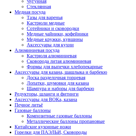
Чугунная
Стеклянная
Медная посуда
Тазы для варенья
Кастрюли медные
Сотейники и сковородки
Медные чайники, кофейники
Медные кружки, кувшины
Аксессуары для кухни
Алюминиевая посуда
Кастрюля алюминиевая
Сковорода литая алюминиевая
Формы для выпечки хлебопекарные
Аксессуары для казана, шашлыка и барбекю
Доска разделочная торцевая
Лопатки, шумовки для казана
Шампура и наборы для барбекю
Редукторы, шланги и фитинги
Аксессуары для ВОКа, казана
Печное литьё
Газовые баллоны
Композитные газовые баллоны
Металлические баллоны пропановые
Китайские кухонные ножи
Горелки для ПАЭЛЬИ, Сковороды