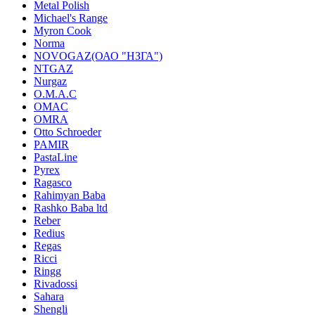
Metal Polish
Michael's Range
Myron Cook
Norma
NOVOGAZ(ОАО "НЗГА")
NTGAZ
Nurgaz
O.M.A.C
OMAC
OMRA
Otto Schroeder
PAMIR
PastaLine
Pyrex
Ragasco
Rahimyan Baba
Rashko Baba ltd
Reber
Redius
Regas
Ricci
Ringg
Rivadossi
Sahara
Shengli