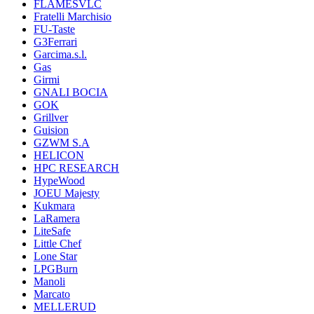
FLAMESVLC
Fratelli Marchisio
FU-Taste
G3Ferrari
Garcima.s.l.
Gas
Girmi
GNALI BOCIA
GOK
Grillver
Guision
GZWM S.A
HELICON
HPC RESEARCH
HypeWood
JOEU Majesty
Kukmara
LaRamera
LiteSafe
Little Chef
Lone Star
LPGBurn
Manoli
Marcato
MELLERUD