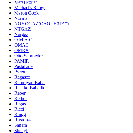
Metal Polish
Michael's Range
Myron Cook
Norma
NOVOGAZ(ОАО "НЗГА")
NTGAZ
Nurgaz
O.M.A.C
OMAC
OMRA
Otto Schroeder
PAMIR
PastaLine
Pyrex
Ragasco
Rahimyan Baba
Rashko Baba ltd
Reber
Redius
Regas
Ricci
Ringg
Rivadossi
Sahara
Shengli