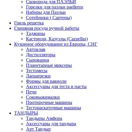
Сковорода для ПАЭЛЬИ
Горелки для паэльи paelleros
Наборы для Паэльи
Сотейники ( Сартены)
Гриль решетка
Глиняная посуда ручной работы
Таджины
Кастрюли, Казуэлы (Cazuellas)
Кухонное оборудование из Европы, СНГ
Автоклав
Дистилляторы
Сыроварни
Планетарные миксеры
Тестомесы
Лапшерезки
Формы для равиоли
Аксессуары для теста и пасты
Печи
Соковыжималки
Протирочные машины
Тестораскаточные машины
ТАНДЫРЫ
Тандыры Амфора
Аксессуары для тандыра
Арт Тандыр