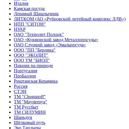
Италия
Камская посуда
Ленивый Шашлычник
ЛИТКОМ (АО «Рубцовский литейный комплекс ЛДВ»)
НПП "СИТОН"
НУАР
ОАО "Технолит Полоцк"
ОАО «Кукморский завод Металлопосуды»
ОАО Слуцкий завод «Эмальпосуда»
ООО "ПП "Берлика"
ООО "ЭКОЛИТ"
ООО ТМ "БИОЛ"
Пикник на природе
Португалия
ПроБаллон
Риштанская Керамика
Россия
СТЭН
ТМ "Chugunoff"
ТМ "Maysternya"
ТМ Руссбыт
ТМ СИЛУМИН
Шаньдун
Шёлковый путь
Эко Тандыры