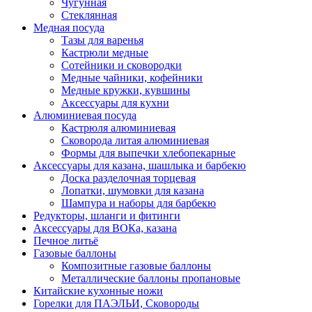
Чугунная
Стеклянная
Медная посуда
Тазы для варенья
Кастрюли медные
Сотейники и сковородки
Медные чайники, кофейники
Медные кружки, кувшины
Аксессуары для кухни
Алюминиевая посуда
Кастрюля алюминиевая
Сковорода литая алюминиевая
Формы для выпечки хлебопекарные
Аксессуары для казана, шашлыка и барбекю
Доска разделочная торцевая
Лопатки, шумовки для казана
Шампура и наборы для барбекю
Редукторы, шланги и фитинги
Аксессуары для ВОКа, казана
Печное литьё
Газовые баллоны
Композитные газовые баллоны
Металлические баллоны пропановые
Китайские кухонные ножи
Горелки для ПАЭЛЬИ, Сковороды