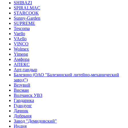
SHIBAZI
SPIRALMAC
STARCOOK
Sunny-Garden
SUPREME
Tescoma
Vaello
VAello
VINCO
Wolmex
Yimeng
Амфора
АПЕКС
Арт-тандыр
Балезино (ОАО "Балезинский литейно-механический
завод")
Везувий
Висман
Волчанск УВЗ
Гардарика
Гуандунг
Дачник
Добрыня
Завод "Демидовский"
Индия