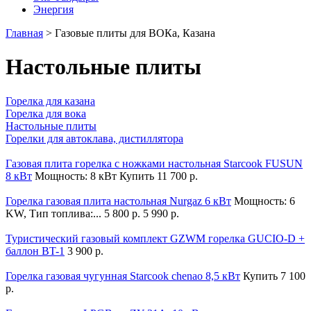
Энергия
Главная
>
Газовые плиты для ВОКа, Казана
Настольные плиты
Горелка для казана
Горелка для вока
Настольные плиты
Горелки для автоклава, дистиллятора
Газовая плита горелка c ножками настольная Starcook FUSUN
8 кВт
Мощность: 8 кВт
Купить
11 700 р.
Горелка газовая плита настольная Nurgaz 6 кВт
Мощность: 6
KW, Тип топлива:...
5 800 р.
5 990 р.
Туристический газовый комплект GZWM горелка GUCIO-D +
баллон BT-1
3 900 р.
Горелка газовая чугунная Starcook chenao 8,5 кВт
Купить
7 100
р.