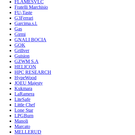
FLAMESVLC
Fratelli Marchisio
FU-Taste
G3Ferrari
Garcima.s.l.
Gas
Girmi
GNALI BOCIA
GOK
Grillver
Guision
GZWM S.A
HELICON
HPC RESEARCH
HypeWood
JOEU Majesty
Kukmara
LaRamera
LiteSafe
Little Chef
Lone Star
LPGBurn
Manoli
Marcato
MELLERUD