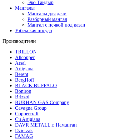
Эко Тандыр
Мангалы
Мангалы для дачи
Разборный мангал
Мангал с печкой под казан
Узбекская посуда
Производители
TRILLON
Allcopper
Arsal
Artigiana
Berent
BergHoff
BLACK BUFFALO
Boniron
Brizzol
BURHAN GAS Company
Cavagna Group
Coppercraft
Cu Artigiana
DAVR METALL г. Наманган
Dzierzak
FAMAG