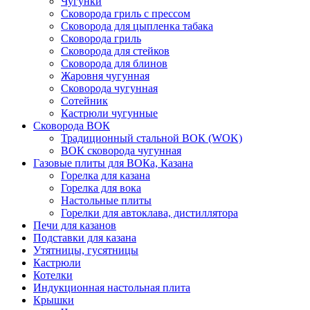
Чугунки
Сковорода гриль с прессом
Сковорода для цыпленка табака
Сковорода гриль
Сковорода для стейков
Сковорода для блинов
Жаровня чугунная
Сковорода чугунная
Сотейник
Кастрюли чугунные
Сковорода ВОК
Традиционный стальной ВОК (WOK)
ВОК сковорода чугунная
Газовые плиты для ВОКа, Казана
Горелка для казана
Горелка для вока
Настольные плиты
Горелки для автоклава, дистиллятора
Печи для казанов
Подставки для казана
Утятницы, гусятницы
Кастрюли
Котелки
Индукционная настольная плита
Крышки