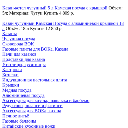
Казан-котел чугунный 5 л Камская посуда с крышкой
Объем:
5л; Материал: Чугун
Купить
4 809 р.
Казан чугунный Камская Посуда с алюминиевой крышкой 18
л
Объём: 18 л
Купить
12 850 р.
Казаны
Чугунная посуда
Сковорода ВОК
Газовые плиты для ВОКа, Казана
Печи для казанов
Подставки для казана
Утятницы, гусятницы
Кастрюли
Котелки
Индукционная настольная плита
Крышки
Медная посуда
Алюминиевая посуда
Аксессуары для казана, шашлыка и барбекю
Редукторы, шланги и фитинги
Аксессуары для ВОКа, казана
Печное литьё
Газовые баллоны
Китайские кухонные ножи