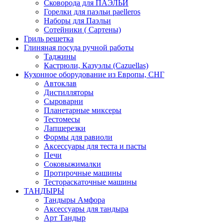
Сковорода для ПАЭЛЬИ
Горелки для паэльи paelleros
Наборы для Паэльи
Сотейники ( Сартены)
Гриль решетка
Глиняная посуда ручной работы
Таджины
Кастрюли, Казуэлы (Cazuellas)
Кухонное оборудование из Европы, СНГ
Автоклав
Дистилляторы
Сыроварни
Планетарные миксеры
Тестомесы
Лапшерезки
Формы для равиоли
Аксессуары для теста и пасты
Печи
Соковыжималки
Протирочные машины
Тестораскаточные машины
ТАНДЫРЫ
Тандыры Амфора
Аксессуары для тандыра
Арт Тандыр