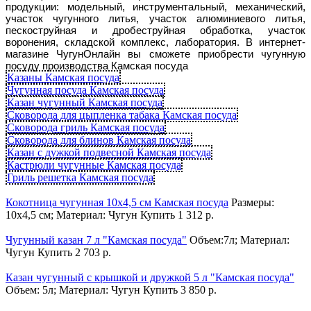
продукции: модельный, инструментальный, механический,
участок чугунного литья, участок алюминиевого литья,
пескоструйная и дробеструйная обработка, участок
воронения, складской комплекс, лаборатория. В интернет-
магазине ЧугунОнлайн вы сможете приобрести чугунную
посуду производства Камская посуда
Казаны Камская посуда
Чугунная посуда Камская посуда
Казан чугунный Камская посуда
Сковорода для цыпленка табака Камская посуда
Сковорода гриль Камская посуда
Сковорода для блинов Камская посуда
Казан с дужкой подвесной Камская посуда
Кастрюли чугунные Камская посуда
Гриль решетка Камская посуда
Кокотница чугунная 10x4,5 см Камская посуда
Размеры:
10x4,5 см; Материал: Чугун
Купить
1 312 р.
Чугунный казан 7 л "Камская посуда"
Объем:7л; Материал:
Чугун
Купить
2 703 р.
Казан чугунный с крышкой и дружкой 5 л "Камская посуда"
Объем: 5л; Материал: Чугун
Купить
3 850 р.