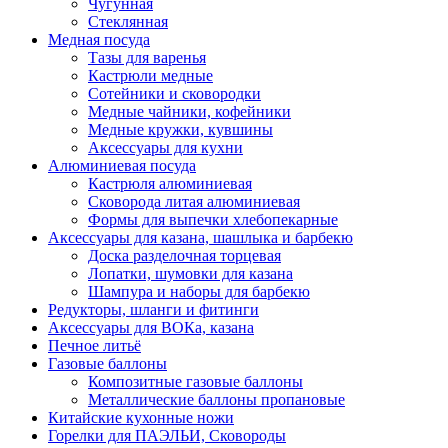
Чугунная
Стеклянная
Медная посуда
Тазы для варенья
Кастрюли медные
Сотейники и сковородки
Медные чайники, кофейники
Медные кружки, кувшины
Аксессуары для кухни
Алюминиевая посуда
Кастрюля алюминиевая
Сковорода литая алюминиевая
Формы для выпечки хлебопекарные
Аксессуары для казана, шашлыка и барбекю
Доска разделочная торцевая
Лопатки, шумовки для казана
Шампура и наборы для барбекю
Редукторы, шланги и фитинги
Аксессуары для ВОКа, казана
Печное литьё
Газовые баллоны
Композитные газовые баллоны
Металлические баллоны пропановые
Китайские кухонные ножи
Горелки для ПАЭЛЬИ, Сковороды