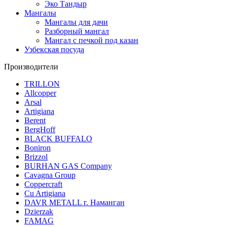
Эко Тандыр
Мангалы
Мангалы для дачи
Разборный мангал
Мангал с печкой под казан
Узбекская посуда
Производители
TRILLON
Allcopper
Arsal
Artigiana
Berent
BergHoff
BLACK BUFFALO
Boniron
Brizzol
BURHAN GAS Company
Cavagna Group
Coppercraft
Cu Artigiana
DAVR METALL г. Наманган
Dzierzak
FAMAG