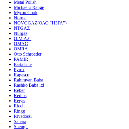
Metal Polish
Michael's Range
Myron Cook
Norma
NOVOGAZ(ОАО "НЗГА")
NTGAZ
Nurgaz
O.M.A.C
OMAC
OMRA
Otto Schroeder
PAMIR
PastaLine
Pyrex
Ragasco
Rahimyan Baba
Rashko Baba ltd
Reber
Redius
Regas
Ricci
Ringg
Rivadossi
Sahara
Shengli