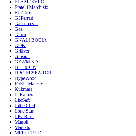
FLAMESVLC
Fratelli Marchisio
FU-Taste
G3Ferrari
Garcima.s.l.
Gas
Girmi
GNALI BOCIA
GOK
Grillver
Guision
GZWM S.A
HELICON
HPC RESEARCH
HypeWood
JOEU Majesty
Kukmara
LaRamera
LiteSafe
Little Chef
Lone Star
LPGBurn
Manoli
Marcato
MELLERUD