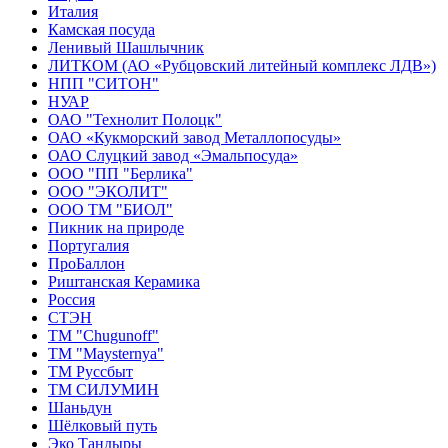
Италия
Камская посуда
Ленивый Шашлычник
ЛИТКОМ (АО «Рубцовский литейный комплекс ЛДВ»)
НПП "СИТОН"
НУАР
ОАО "Технолит Полоцк"
ОАО «Кукморский завод Металлопосуды»
ОАО Слуцкий завод «Эмальпосуда»
ООО "ПП "Берлика"
ООО "ЭКОЛИТ"
ООО ТМ "БИОЛ"
Пикник на природе
Португалия
ПроБаллон
Риштанская Керамика
Россия
СТЭН
ТМ "Chugunoff"
ТМ "Maysternya"
ТМ Руссбыт
ТМ СИЛУМИН
Шаньдун
Шёлковый путь
Эко Тандыры