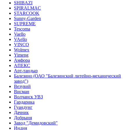
SHIBAZI
SPIRALMAC
STARCOOK
Sunny-Garden
SUPREME
Tescoma
Vaello
VAello
VINCO
Wolmex
Yimeng
Амфора
АПЕКС
Арт-тандыр
Балезино (ОАО "Балезинский литейно-механический
завод")
Везувий
Висман
Волчанск УВЗ
Гардарика
Гуандунг
Дачник
Добрыня
Завод "Демидовский"
Индия