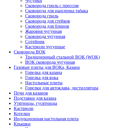
Чугунки
Сковорода гриль с прессом
Сковорода для цыпленка табака
Сковорода гриль
Сковорода для стейков
Сковорода для блинов
Жаровня чугунная
Сковорода чугунная
Сотейник
Кастрюли чугунные
Сковорода ВОК
Традиционный стальной ВОК (WOK)
ВОК сковорода чугунная
Газовые плиты для ВОКа, Казана
Горелка для казана
Горелка для вока
Настольные плиты
Горелки для автоклава, дистиллятора
Печи для казанов
Подставки для казана
Утятницы, гусятницы
Кастрюли
Котелки
Индукционная настольная плита
Крышки