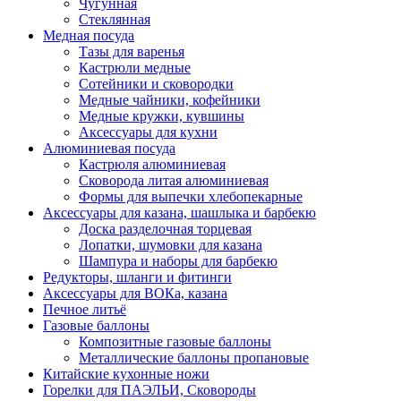
Чугунная
Стеклянная
Медная посуда
Тазы для варенья
Кастрюли медные
Сотейники и сковородки
Медные чайники, кофейники
Медные кружки, кувшины
Аксессуары для кухни
Алюминиевая посуда
Кастрюля алюминиевая
Сковорода литая алюминиевая
Формы для выпечки хлебопекарные
Аксессуары для казана, шашлыка и барбекю
Доска разделочная торцевая
Лопатки, шумовки для казана
Шампура и наборы для барбекю
Редукторы, шланги и фитинги
Аксессуары для ВОКа, казана
Печное литьё
Газовые баллоны
Композитные газовые баллоны
Металлические баллоны пропановые
Китайские кухонные ножи
Горелки для ПАЭЛЬИ, Сковороды