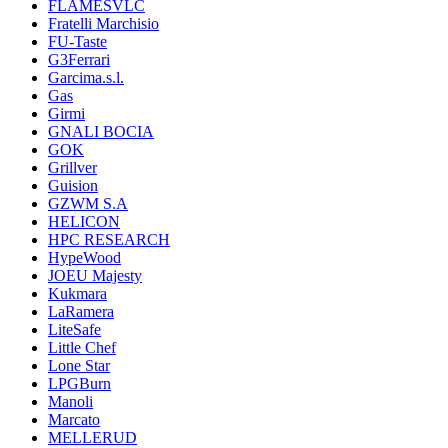
FLAMESVLC
Fratelli Marchisio
FU-Taste
G3Ferrari
Garcima.s.l.
Gas
Girmi
GNALI BOCIA
GOK
Grillver
Guision
GZWM S.A
HELICON
HPC RESEARCH
HypeWood
JOEU Majesty
Kukmara
LaRamera
LiteSafe
Little Chef
Lone Star
LPGBurn
Manoli
Marcato
MELLERUD