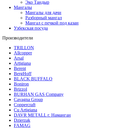
Эко Тандыр
Мангалы
Мангалы для дачи
Разборный мангал
Мангал с печкой под казан
Узбекская посуда
Производители
TRILLON
Allcopper
Arsal
Artigiana
Berent
BergHoff
BLACK BUFFALO
Boniron
Brizzol
BURHAN GAS Company
Cavagna Group
Coppercraft
Cu Artigiana
DAVR METALL г. Наманган
Dzierzak
FAMAG