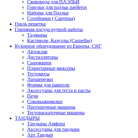
Сковорода для ПАЭЛЬИ
Горелки для паэльи paelleros
Наборы для Паэльи
Сотейники ( Сартены)
Гриль решетка
Глиняная посуда ручной работы
Таджины
Кастрюли, Казуэлы (Cazuellas)
Кухонное оборудование из Европы, СНГ
Автоклав
Дистилляторы
Сыроварни
Планетарные миксеры
Тестомесы
Лапшерезки
Формы для равиоли
Аксессуары для теста и пасты
Печи
Соковыжималки
Протирочные машины
Тестораскаточные машины
ТАНДЫРЫ
Тандыры Амфора
Аксессуары для тандыра
Арт Тандыр