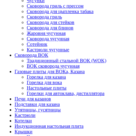
Чугунки
Сковорода гриль с прессом
Сковорода для цыпленка табака
Сковорода гриль
Сковорода для стейков
Сковорода для блинов
Жаровня чугунная
Сковорода чугунная
Сотейник
Кастрюли чугунные
Сковорода ВОК
Традиционный стальной ВОК (WOK)
ВОК сковорода чугунная
Газовые плиты для ВОКа, Казана
Горелка для казана
Горелка для вока
Настольные плиты
Горелки для автоклава, дистиллятора
Печи для казанов
Подставки для казана
Утятницы, гусятницы
Кастрюли
Котелки
Индукционная настольная плита
Крышки