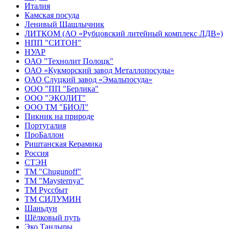
Италия
Камская посуда
Ленивый Шашлычник
ЛИТКОМ (АО «Рубцовский литейный комплекс ЛДВ»)
НПП "СИТОН"
НУАР
ОАО "Технолит Полоцк"
ОАО «Кукморский завод Металлопосуды»
ОАО Слуцкий завод «Эмальпосуда»
ООО "ПП "Берлика"
ООО "ЭКОЛИТ"
ООО ТМ "БИОЛ"
Пикник на природе
Португалия
ПроБаллон
Риштанская Керамика
Россия
СТЭН
ТМ "Chugunoff"
ТМ "Maysternya"
ТМ Руссбыт
ТМ СИЛУМИН
Шаньдун
Шёлковый путь
Эко Тандыры