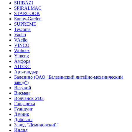
SHIBAZI
SPIRALMAC
STARCOOK
Sunny-Garden
SUPREME
Tescoma
Vaello
VAello
VINCO
Wolmex
Yimeng
Амфора
АПЕКС
Арт-тандыр
Балезино (ОАО "Балезинский литейно-механический
завод")
Везувий
Висман
Волчанск УВЗ
Гардарика
Гуандунг
Дачник
Добрыня
Завод "Демидовский"
Индия