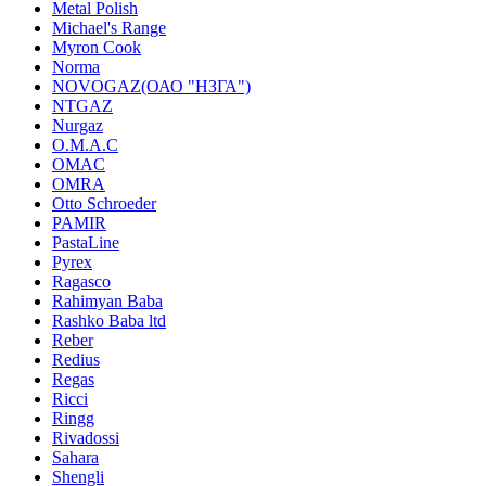
Metal Polish
Michael's Range
Myron Cook
Norma
NOVOGAZ(ОАО "НЗГА")
NTGAZ
Nurgaz
O.M.A.C
OMAC
OMRA
Otto Schroeder
PAMIR
PastaLine
Pyrex
Ragasco
Rahimyan Baba
Rashko Baba ltd
Reber
Redius
Regas
Ricci
Ringg
Rivadossi
Sahara
Shengli