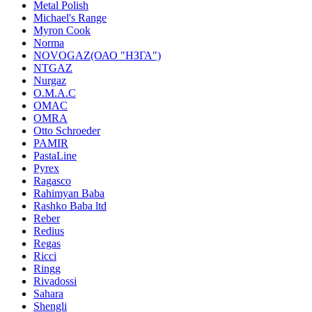
Metal Polish
Michael's Range
Myron Cook
Norma
NOVOGAZ(ОАО "НЗГА")
NTGAZ
Nurgaz
O.M.A.C
OMAC
OMRA
Otto Schroeder
PAMIR
PastaLine
Pyrex
Ragasco
Rahimyan Baba
Rashko Baba ltd
Reber
Redius
Regas
Ricci
Ringg
Rivadossi
Sahara
Shengli