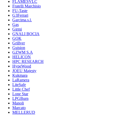
FLAMESVLC
Fratelli Marchisio
FU-Taste
G3Ferrari
Garcima.s.l.
Gas
Girmi
GNALI BOCIA
GOK
Grillver
Guision
GZWM S.A
HELICON
HPC RESEARCH
HypeWood
JOEU Majesty
Kukmara
LaRamera
LiteSafe
Little Chef
Lone Star
LPGBurn
Manoli
Marcato
MELLERUD