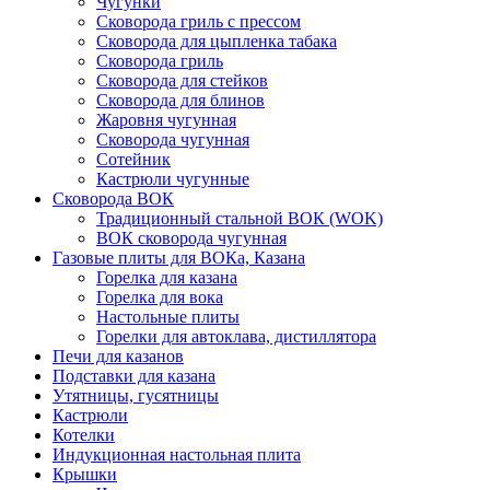
Чугунки
Сковорода гриль с прессом
Сковорода для цыпленка табака
Сковорода гриль
Сковорода для стейков
Сковорода для блинов
Жаровня чугунная
Сковорода чугунная
Сотейник
Кастрюли чугунные
Сковорода ВОК
Традиционный стальной ВОК (WOK)
ВОК сковорода чугунная
Газовые плиты для ВОКа, Казана
Горелка для казана
Горелка для вока
Настольные плиты
Горелки для автоклава, дистиллятора
Печи для казанов
Подставки для казана
Утятницы, гусятницы
Кастрюли
Котелки
Индукционная настольная плита
Крышки