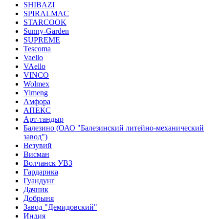
SHIBAZI
SPIRALMAC
STARCOOK
Sunny-Garden
SUPREME
Tescoma
Vaello
VAello
VINCO
Wolmex
Yimeng
Амфора
АПЕКС
Арт-тандыр
Балезино (ОАО "Балезинский литейно-механический
завод")
Везувий
Висман
Волчанск УВЗ
Гардарика
Гуандунг
Дачник
Добрыня
Завод "Демидовский"
Индия