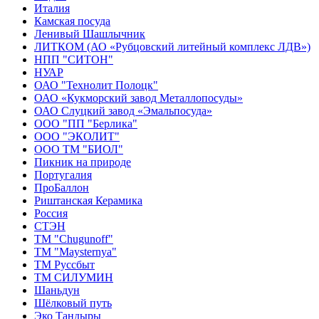
Италия
Камская посуда
Ленивый Шашлычник
ЛИТКОМ (АО «Рубцовский литейный комплекс ЛДВ»)
НПП "СИТОН"
НУАР
ОАО "Технолит Полоцк"
ОАО «Кукморский завод Металлопосуды»
ОАО Слуцкий завод «Эмальпосуда»
ООО "ПП "Берлика"
ООО "ЭКОЛИТ"
ООО ТМ "БИОЛ"
Пикник на природе
Португалия
ПроБаллон
Риштанская Керамика
Россия
СТЭН
ТМ "Chugunoff"
ТМ "Maysternya"
ТМ Руссбыт
ТМ СИЛУМИН
Шаньдун
Шёлковый путь
Эко Тандыры