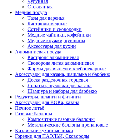
Чугунная
Стеклянная
Медная посуда
Тазы для варенья
Кастрюли медные
Сотейники и сковородки
Медные чайники, кофейники
Медные кружки, кувшины
Аксессуары для кухни
Алюминиевая посуда
Кастрюля алюминиевая
Сковорода литая алюминиевая
Формы для выпечки хлебопекарные
Аксессуары для казана, шашлыка и барбекю
Доска разделочная торцевая
Лопатки, шумовки для казана
Шампура и наборы для барбекю
Редукторы, шланги и фитинги
Аксессуары для ВОКа, казана
Печное литьё
Газовые баллоны
Композитные газовые баллоны
Металлические баллоны пропановые
Китайские кухонные ножи
Горелки для ПАЭЛЬИ, Сковороды