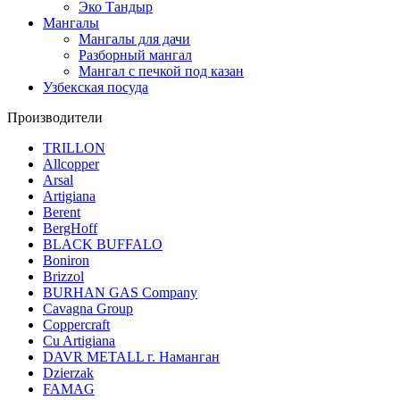
Эко Тандыр
Мангалы
Мангалы для дачи
Разборный мангал
Мангал с печкой под казан
Узбекская посуда
Производители
TRILLON
Allcopper
Arsal
Artigiana
Berent
BergHoff
BLACK BUFFALO
Boniron
Brizzol
BURHAN GAS Company
Cavagna Group
Coppercraft
Cu Artigiana
DAVR METALL г. Наманган
Dzierzak
FAMAG