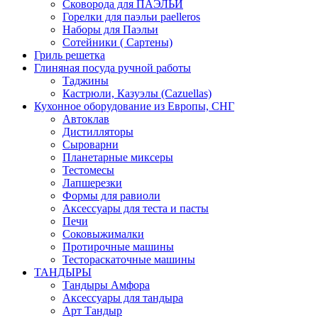
Сковорода для ПАЭЛЬИ
Горелки для паэльи paelleros
Наборы для Паэльи
Сотейники ( Сартены)
Гриль решетка
Глиняная посуда ручной работы
Таджины
Кастрюли, Казуэлы (Cazuellas)
Кухонное оборудование из Европы, СНГ
Автоклав
Дистилляторы
Сыроварни
Планетарные миксеры
Тестомесы
Лапшерезки
Формы для равиоли
Аксессуары для теста и пасты
Печи
Соковыжималки
Протирочные машины
Тестораскаточные машины
ТАНДЫРЫ
Тандыры Амфора
Аксессуары для тандыра
Арт Тандыр