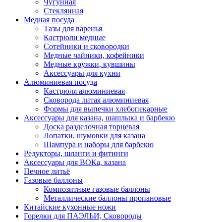
Чугунная
Стеклянная
Медная посуда
Тазы для варенья
Кастрюли медные
Сотейники и сковородки
Медные чайники, кофейники
Медные кружки, кувшины
Аксессуары для кухни
Алюминиевая посуда
Кастрюля алюминиевая
Сковорода литая алюминиевая
Формы для выпечки хлебопекарные
Аксессуары для казана, шашлыка и барбекю
Доска разделочная торцевая
Лопатки, шумовки для казана
Шампура и наборы для барбекю
Редукторы, шланги и фитинги
Аксессуары для ВОКа, казана
Печное литьё
Газовые баллоны
Композитные газовые баллоны
Металлические баллоны пропановые
Китайские кухонные ножи
Горелки для ПАЭЛЬИ, Сковороды