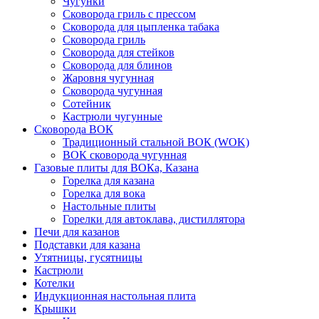
Чугунки
Сковорода гриль с прессом
Сковорода для цыпленка табака
Сковорода гриль
Сковорода для стейков
Сковорода для блинов
Жаровня чугунная
Сковорода чугунная
Сотейник
Кастрюли чугунные
Сковорода ВОК
Традиционный стальной ВОК (WOK)
ВОК сковорода чугунная
Газовые плиты для ВОКа, Казана
Горелка для казана
Горелка для вока
Настольные плиты
Горелки для автоклава, дистиллятора
Печи для казанов
Подставки для казана
Утятницы, гусятницы
Кастрюли
Котелки
Индукционная настольная плита
Крышки