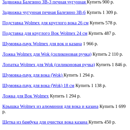
Задвижка Балезино ЗВ-3 печная чугунная
Купить
900 р.
Задвижка чугунная печная Балезино ЗВ-6
Купить
1 309 р.
Подставка Wolmex для круглого вока 26 см
Купить
578 р.
Подставка для круглого Вок Wolmex 24 см
Купить
487 р.
Шумовка-паук Wolmex для вок и казана
1 966 р.
Ложка Wolmex для Wok (силиконовая ручка)
Купить
2 110 р.
Лопатка Wolmex для Wok (силиконовая ручка)
Купить
1 846 р.
Шумовка-паук для вока (Wok)
Купить
1 294 р.
Шумовка-паук для вока (Wok) 18 см
Купить
1 138 р.
Ложка для Вок Wolmex
Купить
1 294 р.
Крышка Wolmex из алюминия для вока и казана
Купить
1 699
р.
Щетка из бамбука для очистки вока казана
Купить
450 р.