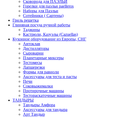
Сковорода для ПАЭЛЬИ
Горелки для паэльи paelleros
Наборы для Паэльи
Сотейники ( Сартены)
Гриль решетка
Глиняная посуда ручной работы
Таджины
Кастрюли, Казуэлы (Cazuellas)
Кухонное оборудование из Европы, СНГ
Автоклав
Дистилляторы
Сыроварни
Планетарные миксеры
Тестомесы
Лапшерезки
Формы для равиоли
Аксессуары для теста и пасты
Печи
Соковыжималки
Протирочные машины
Тестораскаточные машины
ТАНДЫРЫ
Тандыры Амфора
Аксессуары для тандыра
Арт Тандыр