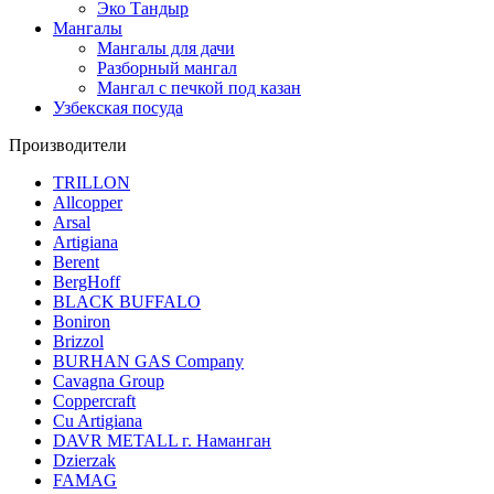
Эко Тандыр
Мангалы
Мангалы для дачи
Разборный мангал
Мангал с печкой под казан
Узбекская посуда
Производители
TRILLON
Allcopper
Arsal
Artigiana
Berent
BergHoff
BLACK BUFFALO
Boniron
Brizzol
BURHAN GAS Company
Cavagna Group
Coppercraft
Cu Artigiana
DAVR METALL г. Наманган
Dzierzak
FAMAG