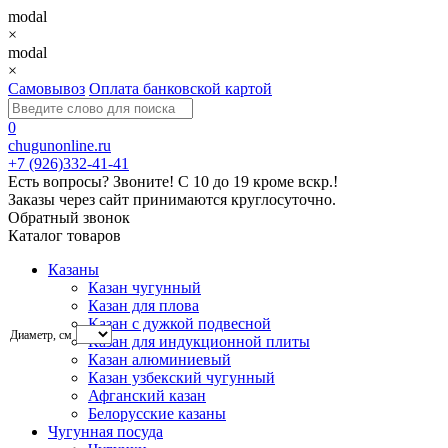
modal
×
modal
×
Самовывоз
Оплата банковской картой
0
chugunonline.ru
+7 (926)332-41-41
Есть вопросы? Звоните!
С 10 до 19 кроме вскр.!
Заказы через сайт принимаются круглосуточно.
Обратный звонок
Каталог товаров
Казаны
Казан чугунный
Казан для плова
Казан с дужкой подвесной
Диаметр, см
Казан для индукционной плиты
Казан алюминиевый
Казан узбекский чугунный
Афганский казан
Белорусские казаны
Чугунная посуда