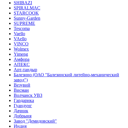
SHIBAZI
SPIRALMAC
STARCOOK
Sunny-Garden
SUPREME
Tescoma
Vaello
VAello
VINCO
Wolmex
Yimeng
Амфора
АПЕКС
Арт-тандыр
Балезино (ОАО "Балезинский литейно-механический
завод")
Везувий
Висман
Волчанск УВЗ
Гардарика
Гуандунг
Дачник
Добрыня
Завод "Демидовский"
Индия