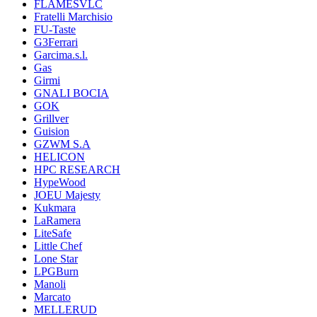
FLAMESVLC
Fratelli Marchisio
FU-Taste
G3Ferrari
Garcima.s.l.
Gas
Girmi
GNALI BOCIA
GOK
Grillver
Guision
GZWM S.A
HELICON
HPC RESEARCH
HypeWood
JOEU Majesty
Kukmara
LaRamera
LiteSafe
Little Chef
Lone Star
LPGBurn
Manoli
Marcato
MELLERUD