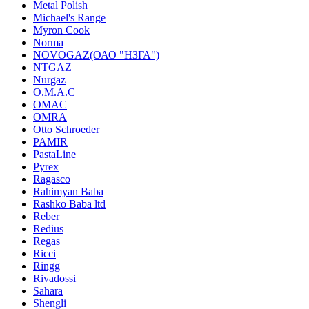
Metal Polish
Michael's Range
Myron Cook
Norma
NOVOGAZ(ОАО "НЗГА")
NTGAZ
Nurgaz
O.M.A.C
OMAC
OMRA
Otto Schroeder
PAMIR
PastaLine
Pyrex
Ragasco
Rahimyan Baba
Rashko Baba ltd
Reber
Redius
Regas
Ricci
Ringg
Rivadossi
Sahara
Shengli