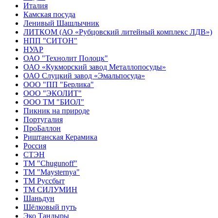
Италия
Камская посуда
Ленивый Шашлычник
ЛИТКОМ (АО «Рубцовский литейный комплекс ЛДВ»)
НПП "СИТОН"
НУАР
ОАО "Технолит Полоцк"
ОАО «Кукморский завод Металлопосуды»
ОАО Слуцкий завод «Эмальпосуда»
ООО "ПП "Берлика"
ООО "ЭКОЛИТ"
ООО ТМ "БИОЛ"
Пикник на природе
Португалия
ПроБаллон
Риштанская Керамика
Россия
СТЭН
ТМ "Chugunoff"
ТМ "Maysternya"
ТМ Руссбыт
ТМ СИЛУМИН
Шаньдун
Шёлковый путь
Эко Тандыры