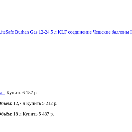
LiteSafe
Burhan Gas
12-24,5 л
KLF соединение
Чешские баллоны
...
Купить
6 187 р.
бъём: 12,7 л
Купить
5 212 р.
бъём: 18 л
Купить
5 487 р.