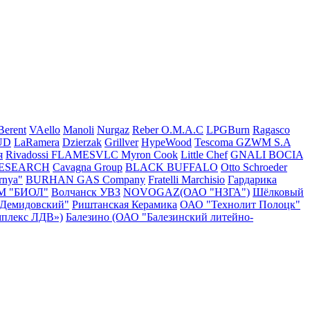
Berent
VAello
Manoli
Nurgaz
Reber
O.M.A.C
LPGBurn
Ragasco
UD
LaRamera
Dzierzak
Grillver
HypeWood
Tescoma
GZWM S.A
я
Rivadossi
FLAMESVLC
Myron Cook
Little Chef
GNALI BOCIA
RESEARCH
Cavagna Group
BLACK BUFFALO
Otto Schroeder
rnya"
BURHAN GAS Company
Fratelli Marchisio
Гардарика
М "БИОЛ"
Волчанск УВЗ
NOVOGAZ(ОАО "НЗГА")
Шёлковый
"Демидовский"
Риштанская Керамика
ОАО "Технолит Полоцк"
плекс ЛДВ»)
Балезино (ОАО "Балезинский литейно-