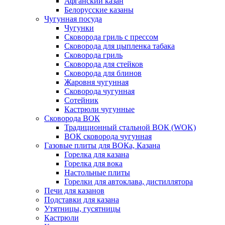
Афганский казан
Белорусские казаны
Чугунная посуда
Чугунки
Сковорода гриль с прессом
Сковорода для цыпленка табака
Сковорода гриль
Сковорода для стейков
Сковорода для блинов
Жаровня чугунная
Сковорода чугунная
Сотейник
Кастрюли чугунные
Сковорода ВОК
Традиционный стальной ВОК (WOK)
ВОК сковорода чугунная
Газовые плиты для ВОКа, Казана
Горелка для казана
Горелка для вока
Настольные плиты
Горелки для автоклава, дистиллятора
Печи для казанов
Подставки для казана
Утятницы, гусятницы
Кастрюли