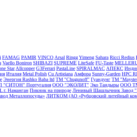
i
FAMAG
PAMIR
VINCO
Arsal
Ringg
Yimeng
Sahara
Ricci
Redius
a
Vaello
Boniron
SHIBAZI
SUPREME
LiteSafe
FU-Taste
MELLER
ne Star
Allcopper
G3Ferrari
PastaLine
SPIRALMAC
АПЕКС
Инди
сия
Италия
Metal Polish
Cu Artigiana
Амфора
Sunny-Garden
HPC 
e
Энергия
Rashko Baba ltd
ТМ "Chugunoff"
Гуандунг
ТМ "Mayste
П "СИТОН"
Португалия
ООО "ЭКОЛИТ"
Эко Тандыры
ООО Т
г. Наманган
Пикник на природе
Ленивый Шашлычник
Завод 
авод Металлопосуды»
ЛИТКОМ (АО «Рубцовский литейный ком