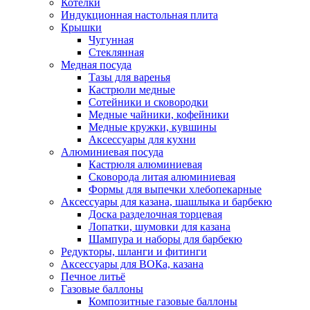
Котелки
Индукционная настольная плита
Крышки
Чугунная
Стеклянная
Медная посуда
Тазы для варенья
Кастрюли медные
Сотейники и сковородки
Медные чайники, кофейники
Медные кружки, кувшины
Аксессуары для кухни
Алюминиевая посуда
Кастрюля алюминиевая
Сковорода литая алюминиевая
Формы для выпечки хлебопекарные
Аксессуары для казана, шашлыка и барбекю
Доска разделочная торцевая
Лопатки, шумовки для казана
Шампура и наборы для барбекю
Редукторы, шланги и фитинги
Аксессуары для ВОКа, казана
Печное литьё
Газовые баллоны
Композитные газовые баллоны