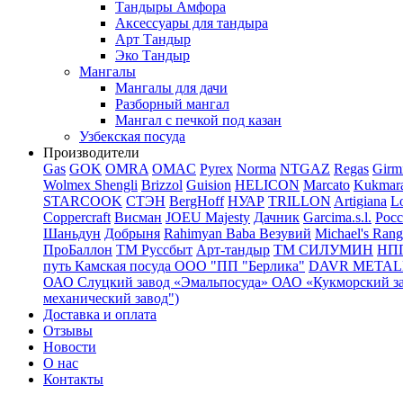
Тандыры Амфора
Аксессуары для тандыра
Арт Тандыр
Эко Тандыр
Мангалы
Мангалы для дачи
Разборный мангал
Мангал с печкой под казан
Узбекская посуда
Производители
Gas
GOK
OMRA
OMAC
Pyrex
Norma
NTGAZ
Regas
Girm
Wolmex
Shengli
Brizzol
Guision
HELICON
Marcato
Kukmar
STARCOOK
СТЭН
BergHoff
НУАР
TRILLON
Artigiana
Lo
Coppercraft
Висман
JOEU Majesty
Дачник
Garcima.s.l.
Рос
Шаньдун
Добрыня
Rahimyan Baba
Везувий
Michael's Rang
ПроБаллон
ТМ Руссбыт
Арт-тандыр
ТМ СИЛУМИН
НП
путь
Камская посуда
ООО "ПП "Берлика"
DAVR METALL 
ОАО Слуцкий завод «Эмальпосуда»
ОАО «Кукморский з
механический завод")
Доставка и оплата
Отзывы
Новости
О нас
Контакты