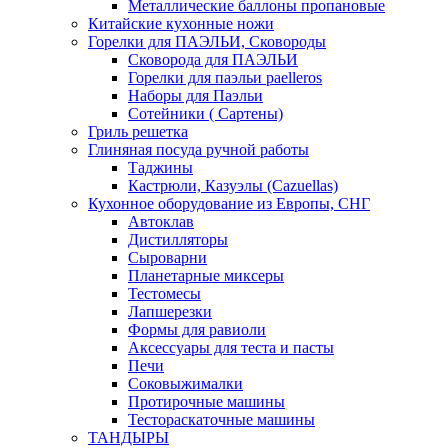
Металлические баллоны пропановые
Китайские кухонные ножи
Горелки для ПАЭЛЬИ, Сковороды
Сковорода для ПАЭЛЬИ
Горелки для паэльи paelleros
Наборы для Паэльи
Сотейники ( Сартены)
Гриль решетка
Глиняная посуда ручной работы
Таджины
Кастрюли, Казуэлы (Cazuellas)
Кухонное оборудование из Европы, СНГ
Автоклав
Дистилляторы
Сыроварни
Планетарные миксеры
Тестомесы
Лапшерезки
Формы для равиоли
Аксессуары для теста и пасты
Печи
Соковыжималки
Протирочные машины
Тестораскаточные машины
ТАНДЫРЫ