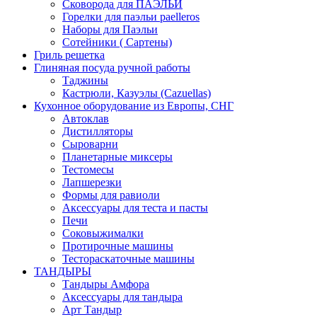
Сковорода для ПАЭЛЬИ
Горелки для паэльи paelleros
Наборы для Паэльи
Сотейники ( Сартены)
Гриль решетка
Глиняная посуда ручной работы
Таджины
Кастрюли, Казуэлы (Cazuellas)
Кухонное оборудование из Европы, СНГ
Автоклав
Дистилляторы
Сыроварни
Планетарные миксеры
Тестомесы
Лапшерезки
Формы для равиоли
Аксессуары для теста и пасты
Печи
Соковыжималки
Протирочные машины
Тестораскаточные машины
ТАНДЫРЫ
Тандыры Амфора
Аксессуары для тандыра
Арт Тандыр