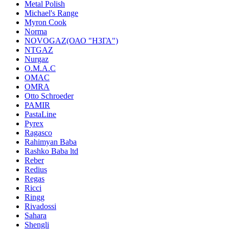
Metal Polish
Michael's Range
Myron Cook
Norma
NOVOGAZ(ОАО "НЗГА")
NTGAZ
Nurgaz
O.M.A.C
OMAC
OMRA
Otto Schroeder
PAMIR
PastaLine
Pyrex
Ragasco
Rahimyan Baba
Rashko Baba ltd
Reber
Redius
Regas
Ricci
Ringg
Rivadossi
Sahara
Shengli