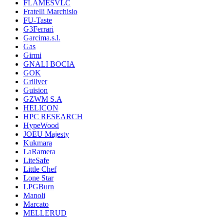
FLAMESVLC
Fratelli Marchisio
FU-Taste
G3Ferrari
Garcima.s.l.
Gas
Girmi
GNALI BOCIA
GOK
Grillver
Guision
GZWM S.A
HELICON
HPC RESEARCH
HypeWood
JOEU Majesty
Kukmara
LaRamera
LiteSafe
Little Chef
Lone Star
LPGBurn
Manoli
Marcato
MELLERUD