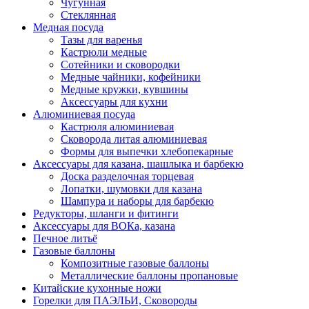
Чугунная
Стеклянная
Медная посуда
Тазы для варенья
Кастрюли медные
Сотейники и сковородки
Медные чайники, кофейники
Медные кружки, кувшины
Аксессуары для кухни
Алюминиевая посуда
Кастрюля алюминиевая
Сковорода литая алюминиевая
Формы для выпечки хлебопекарные
Аксессуары для казана, шашлыка и барбекю
Доска разделочная торцевая
Лопатки, шумовки для казана
Шампура и наборы для барбекю
Редукторы, шланги и фитинги
Аксессуары для ВОКа, казана
Печное литьё
Газовые баллоны
Композитные газовые баллоны
Металлические баллоны пропановые
Китайские кухонные ножи
Горелки для ПАЭЛЬИ, Сковороды