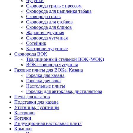
Чугунки
Сковорода гриль с прессом
Сковорода для цыпленка табака
Сковорода гриль
Сковорода для стейков
Сковорода для блинов
Жаровня чугунная
Сковорода чугунная
Сотейник
Кастрюли чугунные
Сковорода ВОК
Традиционный стальной ВОК (WOK)
ВОК сковорода чугунная
Газовые плиты для ВОКа, Казана
Горелка для казана
Горелка для вока
Настольные плиты
Горелки для автоклава, дистиллятора
Печи для казанов
Подставки для казана
Утятницы, гусятницы
Кастрюли
Котелки
Индукционная настольная плита
Крышки