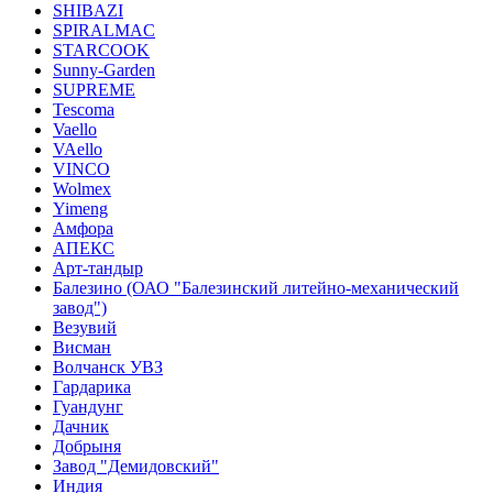
SHIBAZI
SPIRALMAC
STARCOOK
Sunny-Garden
SUPREME
Tescoma
Vaello
VAello
VINCO
Wolmex
Yimeng
Амфора
АПЕКС
Арт-тандыр
Балезино (ОАО "Балезинский литейно-механический
завод")
Везувий
Висман
Волчанск УВЗ
Гардарика
Гуандунг
Дачник
Добрыня
Завод "Демидовский"
Индия