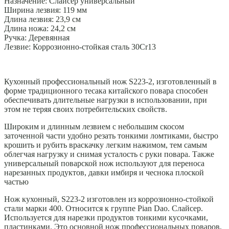
Назначение: Слайсер универсальный
Ширина лезвия: 119 мм
Длина лезвия: 23,9 см
Длина ножа: 24,2 см
Ручка: Деревянная
Лезвие: Коррозионно-стойкая сталь 30Cr13
Кухонный профессиональный нож S223-2, изготовленный в
форме традиционного тесака китайского повара способен
обеспечивать длительные нагрузки в использовании, при
этом не теряя своих потребительских свойств.
Широким и длинным лезвием с небольшим скосом
заточенной части удобно резать тонкими ломтиками, быстро
крошить и рубить враскачку легким нажимом, тем самым
облегчая нагрузку и снимая усталость с руки повара. Также
универсальный поварской нож используют для переноса
нарезанных продуктов, давки имбиря и чеснока плоской
частью
Нож кухонный, S223-2 изготовлен из коррозионно-стойкой
стали марки 400. Относится к группе Pian Dao. Слайсер.
Используется для нарезки продуктов тонкими кусочками,
пластинками. Это основной нож профессиональных поваров,