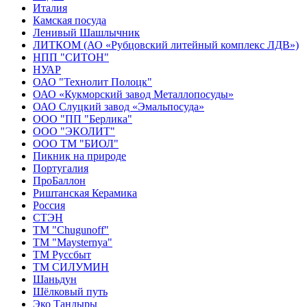
Италия
Камская посуда
Ленивый Шашлычник
ЛИТКОМ (АО «Рубцовский литейный комплекс ЛДВ»)
НПП "СИТОН"
НУАР
ОАО "Технолит Полоцк"
ОАО «Кукморский завод Металлопосуды»
ОАО Слуцкий завод «Эмальпосуда»
ООО "ПП "Берлика"
ООО "ЭКОЛИТ"
ООО ТМ "БИОЛ"
Пикник на природе
Португалия
ПроБаллон
Риштанская Керамика
Россия
СТЭН
ТМ "Chugunoff"
ТМ "Maysternya"
ТМ Руссбыт
ТМ СИЛУМИН
Шаньдун
Шёлковый путь
Эко Тандыры