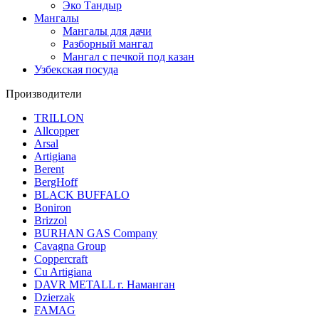
Эко Тандыр
Мангалы
Мангалы для дачи
Разборный мангал
Мангал с печкой под казан
Узбекская посуда
Производители
TRILLON
Allcopper
Arsal
Artigiana
Berent
BergHoff
BLACK BUFFALO
Boniron
Brizzol
BURHAN GAS Company
Cavagna Group
Coppercraft
Cu Artigiana
DAVR METALL г. Наманган
Dzierzak
FAMAG