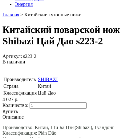
Энергия
Главная
>
Китайские кухонные ножи
Китайский поварской нож
Shibazi Цай Дао s223-2
Артикул: s223-2
В наличии
Производитель
SHIBAZI
Страна
Китай
Классификация
Цай Дао
4 027 р.
Количество:
+
-
Купить
Описание
Производство: Китай, Ши Ба Цзы(Shibazi), Гуандонг
Классификация: Piàn Dāo