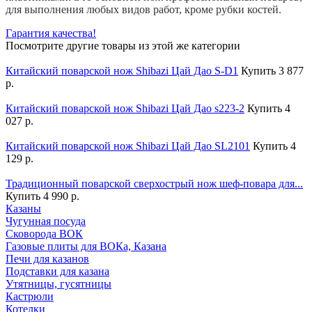
для выполнения любых видов работ, кроме рубки костей.
Гарантия качества!
Посмотрите другие товары из этой же категории
Китайский поварской нож Shibazi Цай Дао S-D1
Купить
3 877
р.
Китайский поварской нож Shibazi Цай Дао s223-2
Купить
4
027 р.
Китайский поварской нож Shibazi Цай Дао SL2101
Купить
4
129 р.
Традиционный поварской сверхострый нож шеф-повара для...
Купить
4 990 р.
Казаны
Чугунная посуда
Сковорода ВОК
Газовые плиты для ВОКа, Казана
Печи для казанов
Подставки для казана
Утятницы, гусятницы
Кастрюли
Котелки