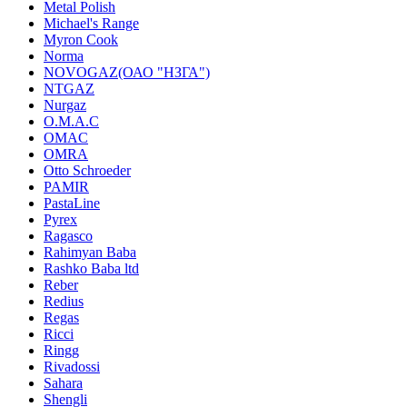
Metal Polish
Michael's Range
Myron Cook
Norma
NOVOGAZ(ОАО "НЗГА")
NTGAZ
Nurgaz
O.M.A.C
OMAC
OMRA
Otto Schroeder
PAMIR
PastaLine
Pyrex
Ragasco
Rahimyan Baba
Rashko Baba ltd
Reber
Redius
Regas
Ricci
Ringg
Rivadossi
Sahara
Shengli