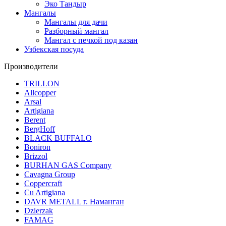
Эко Тандыр
Мангалы
Мангалы для дачи
Разборный мангал
Мангал с печкой под казан
Узбекская посуда
Производители
TRILLON
Allcopper
Arsal
Artigiana
Berent
BergHoff
BLACK BUFFALO
Boniron
Brizzol
BURHAN GAS Company
Cavagna Group
Coppercraft
Cu Artigiana
DAVR METALL г. Наманган
Dzierzak
FAMAG