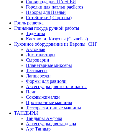
Сковорода для ПАЭЛЬИ
Горелки для паэльи paelleros
Наборы для Паэльи
Сотейники ( Сартены)
Гриль решетка
Глиняная посуда ручной работы
Таджины
Кастрюли, Казуэлы (Cazuellas)
Кухонное оборудование из Европы, СНГ
Автоклав
Дистилляторы
Сыроварни
Планетарные миксеры
Тестомесы
Лапшерезки
Формы для равиоли
Аксессуары для теста и пасты
Печи
Соковыжималки
Протирочные машины
Тестораскаточные машины
ТАНДЫРЫ
Тандыры Амфора
Аксессуары для тандыра
Арт Тандыр