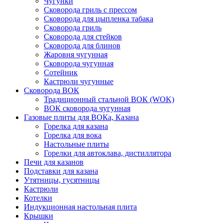
Чугунки
Сковорода гриль с прессом
Сковорода для цыпленка табака
Сковорода гриль
Сковорода для стейков
Сковорода для блинов
Жаровня чугунная
Сковорода чугунная
Сотейник
Кастрюли чугунные
Сковорода ВОК
Традиционный стальной ВОК (WOK)
ВОК сковорода чугунная
Газовые плиты для ВОКа, Казана
Горелка для казана
Горелка для вока
Настольные плиты
Горелки для автоклава, дистиллятора
Печи для казанов
Подставки для казана
Утятницы, гусятницы
Кастрюли
Котелки
Индукционная настольная плита
Крышки