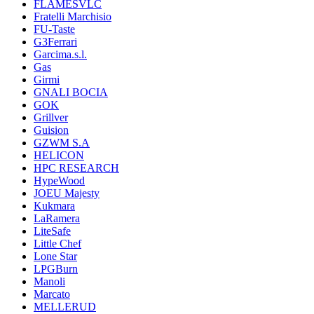
FLAMESVLC
Fratelli Marchisio
FU-Taste
G3Ferrari
Garcima.s.l.
Gas
Girmi
GNALI BOCIA
GOK
Grillver
Guision
GZWM S.A
HELICON
HPC RESEARCH
HypeWood
JOEU Majesty
Kukmara
LaRamera
LiteSafe
Little Chef
Lone Star
LPGBurn
Manoli
Marcato
MELLERUD