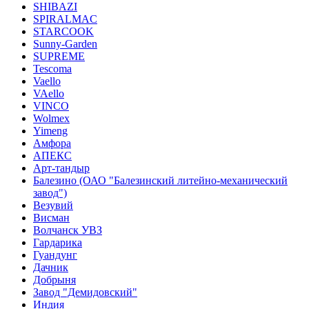
SHIBAZI
SPIRALMAC
STARCOOK
Sunny-Garden
SUPREME
Tescoma
Vaello
VAello
VINCO
Wolmex
Yimeng
Амфора
АПЕКС
Арт-тандыр
Балезино (ОАО "Балезинский литейно-механический
завод")
Везувий
Висман
Волчанск УВЗ
Гардарика
Гуандунг
Дачник
Добрыня
Завод "Демидовский"
Индия