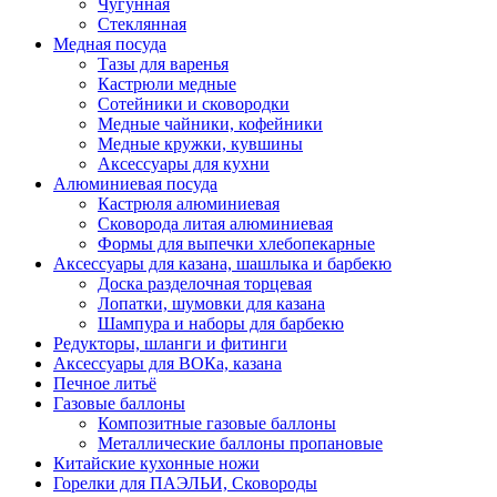
Чугунная
Стеклянная
Медная посуда
Тазы для варенья
Кастрюли медные
Сотейники и сковородки
Медные чайники, кофейники
Медные кружки, кувшины
Аксессуары для кухни
Алюминиевая посуда
Кастрюля алюминиевая
Сковорода литая алюминиевая
Формы для выпечки хлебопекарные
Аксессуары для казана, шашлыка и барбекю
Доска разделочная торцевая
Лопатки, шумовки для казана
Шампура и наборы для барбекю
Редукторы, шланги и фитинги
Аксессуары для ВОКа, казана
Печное литьё
Газовые баллоны
Композитные газовые баллоны
Металлические баллоны пропановые
Китайские кухонные ножи
Горелки для ПАЭЛЬИ, Сковороды