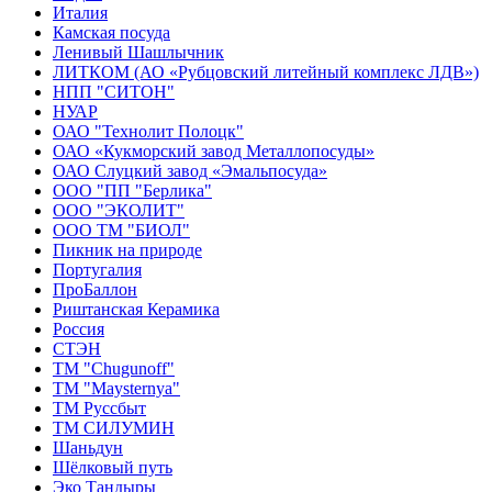
Италия
Камская посуда
Ленивый Шашлычник
ЛИТКОМ (АО «Рубцовский литейный комплекс ЛДВ»)
НПП "СИТОН"
НУАР
ОАО "Технолит Полоцк"
ОАО «Кукморский завод Металлопосуды»
ОАО Слуцкий завод «Эмальпосуда»
ООО "ПП "Берлика"
ООО "ЭКОЛИТ"
ООО ТМ "БИОЛ"
Пикник на природе
Португалия
ПроБаллон
Риштанская Керамика
Россия
СТЭН
ТМ "Chugunoff"
ТМ "Maysternya"
ТМ Руссбыт
ТМ СИЛУМИН
Шаньдун
Шёлковый путь
Эко Тандыры