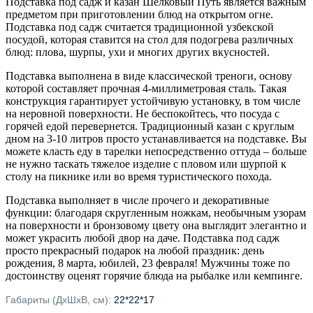
Подставка под садж и казан Шелковый Путь является важным
предметом при приготовлении блюд на открытом огне.
Подставка под садж считается традиционной узбекской
посудой, которая ставится на стол для подогрева различных
блюд: плова, шурпы, ухи и многих других вкусностей.
Подставка выполнена в виде классической треноги, основу
которой составляет прочная 4-миллиметровая сталь. Такая
конструкция гарантирует устойчивую установку, в том числе
на неровной поверхности. Не беспокойтесь, что посуда с
горячей едой перевернется. Традиционный казан с круглым
дном на 3-10 литров просто устанавливается на подставке. Вы
можете класть еду в тарелки непосредственно оттуда – больше
не нужно таскать тяжелое изделие с пловом или шурпой к
столу на пикнике или во время туристического похода.
Подставка выполняет в числе прочего и декоративные
функции: благодаря скругленным ножкам, необычным узорам
на поверхности и бронзовому цвету она выглядит элегантно и
может украсить любой двор на даче. Подставка под садж
просто прекрасный подарок на любой праздник: день
рождения, 8 марта, юбилей, 23 февраля! Мужчины тоже по
достоинству оценят горячие блюда на рыбалке или кемпинге.
Габариты (ДхШхВ, см):
22*22*17