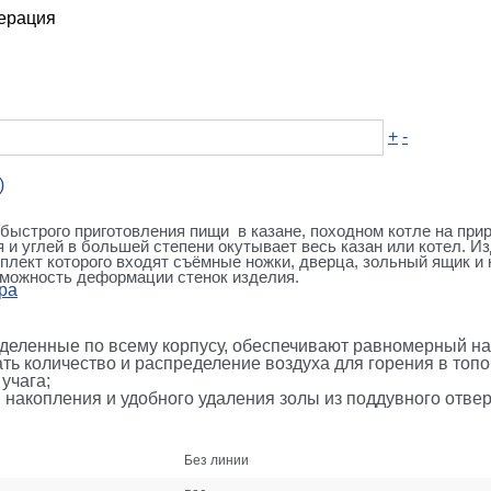
ерация
+
-
)
быстрого приготовления пищи в казане, походном котле на приро
ня и углей в большей степени окутывает весь казан или котел. 
плект которого входят съёмные ножки, дверца, зольный ящик и 
зможность деформации стенок изделия.
ра
еленные по всему корпусу, обеспечивают равномерный наг
ть количество и распределение воздуха для горения в топ
учага;
накопления и удобного удаления золы из поддувного отвер
Без линии