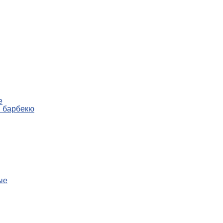
е
и барбекю
ые