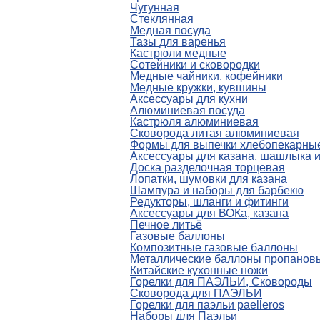
Чугунная
Стеклянная
Медная посуда
Тазы для варенья
Кастрюли медные
Сотейники и сковородки
Медные чайники, кофейники
Медные кружки, кувшины
Аксессуары для кухни
Алюминиевая посуда
Кастрюля алюминиевая
Сковорода литая алюминиевая
Формы для выпечки хлебопекарны
Аксессуары для казана, шашлыка 
Доска разделочная торцевая
Лопатки, шумовки для казана
Шампура и наборы для барбекю
Редукторы, шланги и фитинги
Аксессуары для ВОКа, казана
Печное литьё
Газовые баллоны
Композитные газовые баллоны
Металлические баллоны пропанов
Китайские кухонные ножи
Горелки для ПАЭЛЬИ, Сковороды
Сковорода для ПАЭЛЬИ
Горелки для паэльи paelleros
Наборы для Паэльи