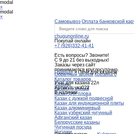
modal
×
modal
×
Самовывоз
Оплата банковской кар
chugunonline.ru
Покупай онлайн
+7 (926)332-41-41
Есть вопросы? Звоните!
С 9 до 21 без выходных!
Заказы через сайт
принимаются круглосуточно.
Главная
>
Печи для казанов
Обратный звонок
Корзина
0
Каталог товаров
Учаг для казана 22л
Казаны
Артикул: укз022
Казан чугунный
В наличии
Казан для плова
Казан с дужкой подвесной
Казан для индукционной плиты
Казан алюминиевый
Казан узбекский чугунный
Афганский казан
Белорусские казаны
Чугунная посуда
Чугунки