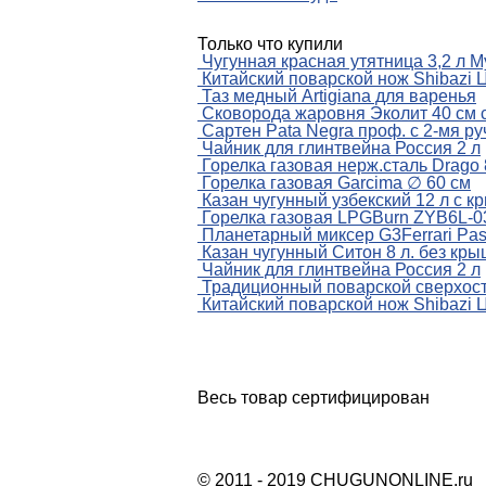
Только что купили
Чугунная красная утятница 3,2 л M
Китайский поварской нож Shibazi 
Таз медный Artigiana для варенья
Сковорода жаровня Эколит 40 см 
Сартен Pata Negra проф. с 2-мя р
Чайник для глинтвейна Россия 2 л
Горелка газовая нерж.сталь Drago 
Горелка газовая Garcima ∅ 60 см
Казан чугунный узбекский 12 л с к
Горелка газовая LPGBurn ZYB6L-03
Планетарный миксер G3Ferrari Past
Казан чугунный Ситон 8 л. без кры
Чайник для глинтвейна Россия 2 л
Традиционный поварской сверхост
Китайский поварской нож Shibazi 
Весь товар сертифицирован
© 2011 - 2019 CHUGUNONLINE.ru