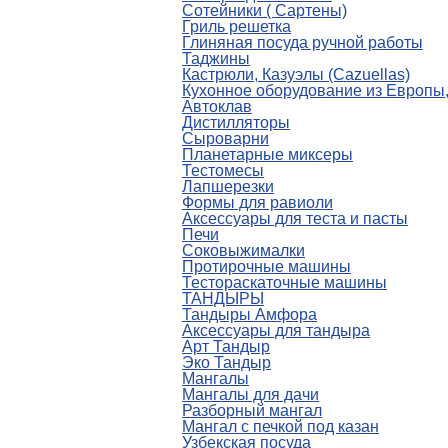
Сотейники ( Сартены)
Гриль решетка
Глиняная посуда ручной работы
Таджины
Кастрюли, Казуэлы (Cazuellas)
Кухонное оборудование из Европы
Автоклав
Дистилляторы
Сыроварни
Планетарные миксеры
Тестомесы
Лапшерезки
Формы для равиоли
Аксессуары для теста и пасты
Печи
Соковыжималки
Протирочные машины
Тестораскаточные машины
ТАНДЫРЫ
Тандыры Амфора
Аксессуары для тандыра
Арт Тандыр
Эко Тандыр
Мангалы
Мангалы для дачи
Разборный мангал
Мангал с печкой под казан
Узбекская посуда