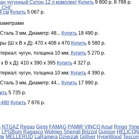
ан чугунный Ситон 12 л комплект
Купить
9 800 р.
8 788 р.
, СНГ
4 см
Купить
5 067 р.
раметрами
Сталь 3 мм, Диаметр: 48...
Купить
18 490 р.
ы (Ш х В х Д): 470 x 408 x 470
Купить
6 580 р.
териал: чугун, толщина 10 мм;
Купить
5 270 р.
 В х Д): 410 x 390 x 395
Купить
4 327 р.
териал: чугун, толщина 10 мм;
Купить
4 390 р.
Сталь 3 мм, Диаметр: 44...
Купить
17 990 р.
ить
5 735 р.
-480
Купить
7 876 р.
a
NTGAZ
Regas
Girmi
FAMAG
PAMIR
VINCO
Arsal
Ringg
Yim
C
LPGBurn
Ragasco
Wolmex
Shengli
Brizzol
Guision
HELICON
te
MELLERUD
LaRamera
Dzierzak
Grillver
HypeWood
Tesco