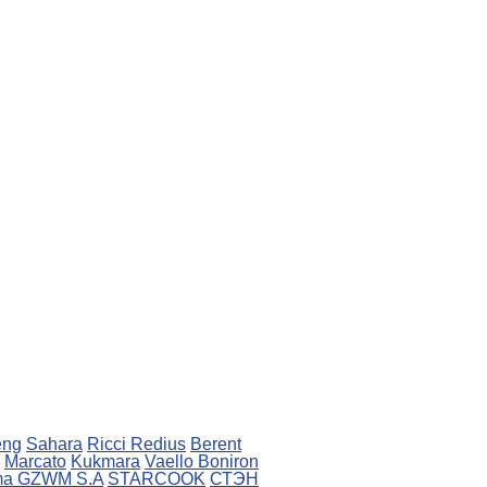
eng
Sahara
Ricci
Redius
Berent
Marcato
Kukmara
Vaello
Boniron
ma
GZWM S.A
STARCOOK
СТЭН