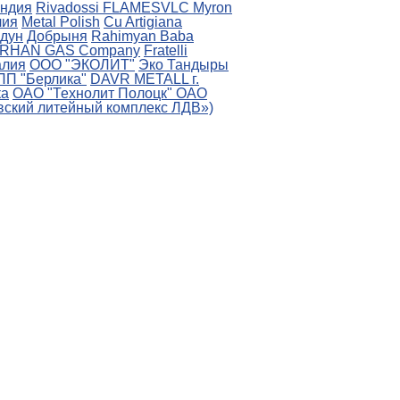
ндия
Rivadossi
FLAMESVLC
Myron
лия
Metal Polish
Cu Artigiana
дун
Добрыня
Rahimyan Baba
RHAN GAS Company
Fratelli
алия
ООО "ЭКОЛИТ"
Эко Тандыры
ПП "Берлика"
DAVR METALL г.
ка
ОАО "Технолит Полоцк"
ОАО
ский литейный комплекс ЛДВ»)