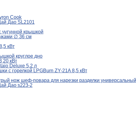
yron Cook
Цай Дао SL2101
с чугунной крышкой
учками ∅ 36 см
8,5 кВт
рышкой круглое дно
 20 кВт
aio Deluxe 5,2 л
шки с горелкой LPGBurn ZY-21A 8,5 кВт
рый нож шеф-повара для нарезки разделки универсальный
Цай Дао s223-2