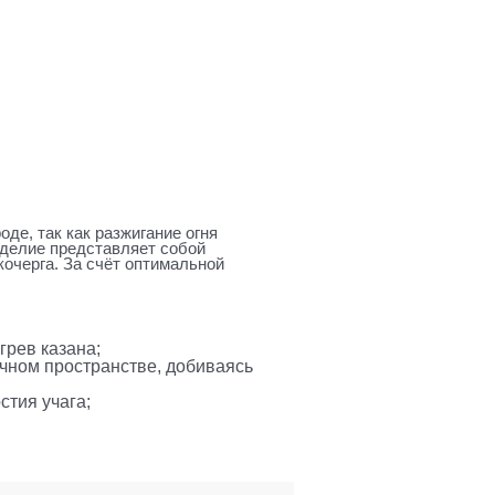
де, так как разжигание огня
Изделие представляет собой
кочерга. За счёт оптимальной
рев казана;
очном пространстве, добиваясь
стия учага;