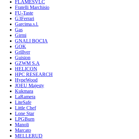
FLAMESVLC
Fratelli Marchisio
FU-Taste
G3Ferrari
Garcima.s.l.
Gas
Girmi
GNALI BOCIA
GOK
Grillver
Guision
GZWM S.A
HELICON
HPC RESEARCH
HypeWood
JOEU Majesty
Kukmara
LaRamera
LiteSafe
Little Chef
Lone Star
LPGBurn
Manoli
Marcato
MELLERUD