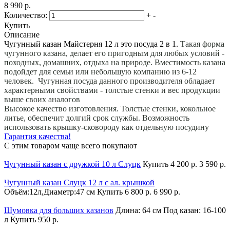
8 990 р.
Количество:
+
-
Купить
Описание
Чугунный казан Майстерня 12 л это посуда 2 в 1.
Такая форма
чугунного казана, делает его пригодным для любых условий -
походных, домашних, отдыха на природе. Вместимость казана
подойдет для семьи или небольшую компанию из 6-12
человек. Чугунная посуда данного производителя обладает
характерными свойствами - толстые стенки и вес продукции
выше своих аналогов
Высокое качество изготовления. Толстые стенки, кокольное
литье, обеспечит долгий срок службы. Возможность
использовать крышку-сковороду как отдельную посудину
Гарантия качества!
С этим товаром чаще всего покупают
Чугунный казан с дружкой 10 л Слуцк
Купить
4 200 р.
3 590 р.
Чугунный казан Слуцк 12 л с ал. крышкой
Объём:12л,Диаметр:47 см
Купить
6 800 р.
6 990 р.
Шумовка для больших казанов
Длина: 64 см Под казан: 16-100
л
Купить
950 р.