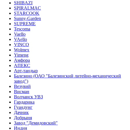
SHIBAZI
SPIRALMAC
STARCOOK
Sunny-Garden
SUPREME
Tescoma
Vaello
VAello
VINCO
Wolmex
Yimeng
Амфора
АПЕКС
Арт-тандыр
Балезино (ОАО "Балезинский литейно-механический
завод")
Везувий
Висман
Волчанск УВЗ
Гардарика
Гуандунг
Дачник
Добрыня
Завод "Демидовский"
Индия