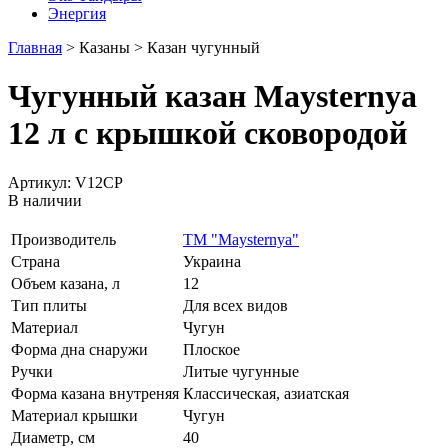
Энергия
Главная
>
Казаны
>
Казан чугунный
Чугунный казан Maysternya
12 л c крышкой сковородой
Артикул: V12CP
В наличии
Производитель
ТМ "Maysternya"
Страна
Украина
Объем казана, л
12
Тип плиты
Для всех видов
Материал
Чугун
Форма дна снаружи
Плоское
Ручки
Литые чугунные
Форма казана внутреняя
Классическая, азиатская
Материал крышки
Чугун
Диаметр, см
40