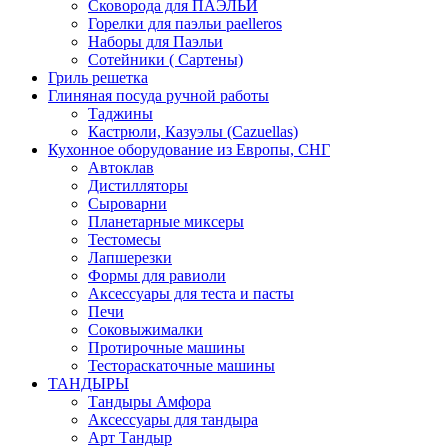
Сковорода для ПАЭЛЬИ
Горелки для паэльи paelleros
Наборы для Паэльи
Сотейники ( Сартены)
Гриль решетка
Глиняная посуда ручной работы
Таджины
Кастрюли, Казуэлы (Cazuellas)
Кухонное оборудование из Европы, СНГ
Автоклав
Дистилляторы
Сыроварни
Планетарные миксеры
Тестомесы
Лапшерезки
Формы для равиоли
Аксессуары для теста и пасты
Печи
Соковыжималки
Протирочные машины
Тестораскаточные машины
ТАНДЫРЫ
Тандыры Амфора
Аксессуары для тандыра
Арт Тандыр