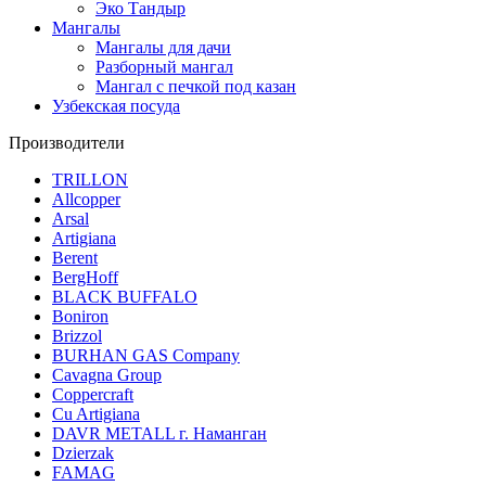
Эко Тандыр
Мангалы
Мангалы для дачи
Разборный мангал
Мангал с печкой под казан
Узбекская посуда
Производители
TRILLON
Allcopper
Arsal
Artigiana
Berent
BergHoff
BLACK BUFFALO
Boniron
Brizzol
BURHAN GAS Company
Cavagna Group
Coppercraft
Cu Artigiana
DAVR METALL г. Наманган
Dzierzak
FAMAG