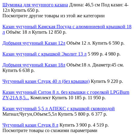
Шумовка для чугунного казана
Длина: 46,5 см Под казан: 4-
12л
Купить
650 р.
Посмотрите другие товары из этой же категории
Казан чугунный Камская Посуда с алюминиевой крышкой 18
л
Объём: 18 л
Купить
12 850 р.
Добрыня чугунный Казан 12л
Объём 12 л.
Купить
6 590 р.
Казан чугунный с крышкой Эколит 13 л
5 999 р.
4 980 р.
Добрыня чугунный Казан 18л
Объём:18 л. Диаметр:45 см.
Купить
6 638 р.
Чугунный казан Слуцк 40 л (без крышки)
Купить
9 220 р.
Казан чугунный Ситон 8 л. без крышки с горелкой LPGBurn
ZY-21A 8,5...
Комплект
Купить
10 185 р.
11 950 р.
Казан чугунный 5,5 л АПЕКС с крышкой сковородой
Матиал;Чугун,Объем:5,5л
Купить
5 800 р.
6 377 р.
Чугунный казан Слуцк 8 л
Купить
3 900 р.
4 519 р.
Посмотрите товары со схожими параметрами