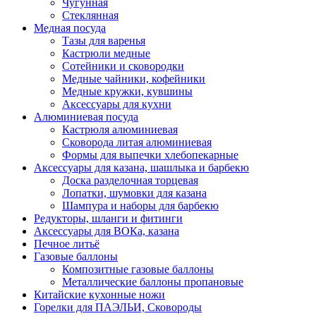
Чугунная
Стеклянная
Медная посуда
Тазы для варенья
Кастрюли медные
Сотейники и сковородки
Медные чайники, кофейники
Медные кружки, кувшины
Аксессуары для кухни
Алюминиевая посуда
Кастрюля алюминиевая
Сковорода литая алюминиевая
Формы для выпечки хлебопекарные
Аксессуары для казана, шашлыка и барбекю
Доска разделочная торцевая
Лопатки, шумовки для казана
Шампура и наборы для барбекю
Редукторы, шланги и фитинги
Аксессуары для ВОКа, казана
Печное литьё
Газовые баллоны
Композитные газовые баллоны
Металлические баллоны пропановые
Китайские кухонные ножи
Горелки для ПАЭЛЬИ, Сковороды