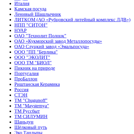
Италия
Камская посуда
Ленивый Шашлычник
ЛИТКОМ (АО «Рубцовский литейный комплекс ЛДВ»)
НПП "СИТОН"
НУАР
ОАО "Технолит Полоцк"
ОАО «Кукморский завод Металлопосуды»
ОАО Слуцкий завод «Эмальпосуда»
ООО "ПП "Берлика"
ООО "ЭКОЛИТ"
ООО ТМ "БИОЛ"
Пикник на природе
Португалия
ПроБаллон
Риштанская Керамика
Россия
СТЭН
ТМ "Chugunoff"
ТМ "Maysternya"
ТМ Руссбыт
ТМ СИЛУМИН
Шаньдун
Шёлковый путь
Эко Тандыры