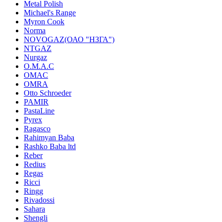
Metal Polish
Michael's Range
Myron Cook
Norma
NOVOGAZ(ОАО "НЗГА")
NTGAZ
Nurgaz
O.M.A.C
OMAC
OMRA
Otto Schroeder
PAMIR
PastaLine
Pyrex
Ragasco
Rahimyan Baba
Rashko Baba ltd
Reber
Redius
Regas
Ricci
Ringg
Rivadossi
Sahara
Shengli