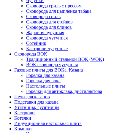
Чугунки
Сковорода гриль с прессом
Сковорода для цыпленка табака
Сковорода гриль
Сковорода для стейков
Сковорода для блинов
Жаровня чугунная
Сковорода чугунная
Сотейник
Кастрюли чугунные
Сковорода ВОК
Традиционный стальной ВОК (WOK)
ВОК сковорода чугунная
Газовые плиты для ВОКа, Казана
Горелка для казана
Горелка для вока
Настольные плиты
Горелки для автоклава, дистиллятора
Печи для казанов
Подставки для казана
Утятницы, гусятницы
Кастрюли
Котелки
Индукционная настольная плита
Крышки