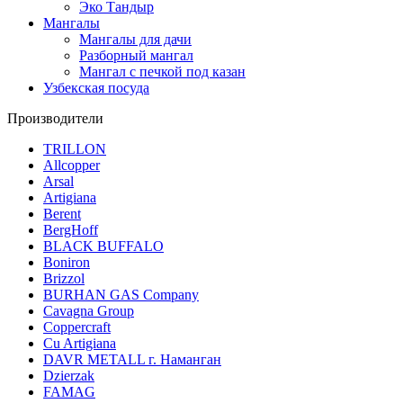
Эко Тандыр
Мангалы
Мангалы для дачи
Разборный мангал
Мангал с печкой под казан
Узбекская посуда
Производители
TRILLON
Allcopper
Arsal
Artigiana
Berent
BergHoff
BLACK BUFFALO
Boniron
Brizzol
BURHAN GAS Company
Cavagna Group
Coppercraft
Cu Artigiana
DAVR METALL г. Наманган
Dzierzak
FAMAG