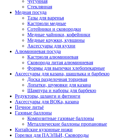
Чугунная
Стеклянная
Медная посуда
Тазы для варенья
Кастрюли медные
Сотейники и сковородки
Медные чайники, кофейники
Медные кружки, кувшины
Аксессуары для кухни
Алюминиевая посуда
Кастрюля алюминиевая
Сковорода литая алюминиевая
Формы для выпечки хлебопекарные
Аксессуары для казана, шашлыка и барбекю
Доска разделочная торцевая
Лопатки, шумовки для казана
Шампура и наборы для барбекю
Редукторы, шланги и фитинги
Аксессуары для ВОКа, казана
Печное литьё
Газовые баллоны
Композитные газовые баллоны
Металлические баллоны пропановые
Китайские кухонные ножи
Горелки для ПАЭЛЬИ, Сковороды