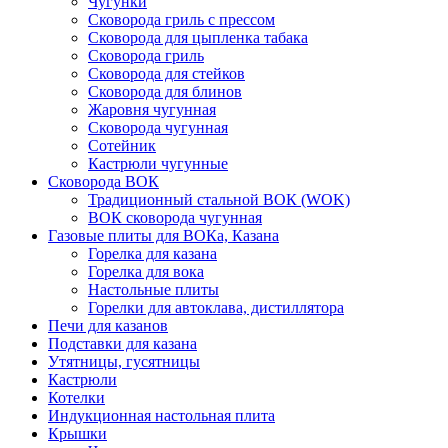
Чугунки
Сковорода гриль с прессом
Сковорода для цыпленка табака
Сковорода гриль
Сковорода для стейков
Сковорода для блинов
Жаровня чугунная
Сковорода чугунная
Сотейник
Кастрюли чугунные
Сковорода ВОК
Традиционный стальной ВОК (WOK)
ВОК сковорода чугунная
Газовые плиты для ВОКа, Казана
Горелка для казана
Горелка для вока
Настольные плиты
Горелки для автоклава, дистиллятора
Печи для казанов
Подставки для казана
Утятницы, гусятницы
Кастрюли
Котелки
Индукционная настольная плита
Крышки