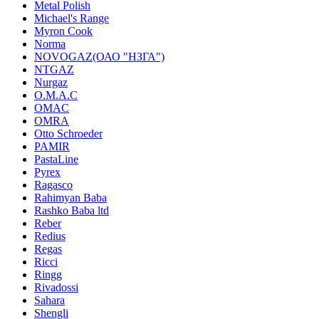
Metal Polish
Michael's Range
Myron Cook
Norma
NOVOGAZ(ОАО "НЗГА")
NTGAZ
Nurgaz
O.M.A.C
OMAC
OMRA
Otto Schroeder
PAMIR
PastaLine
Pyrex
Ragasco
Rahimyan Baba
Rashko Baba ltd
Reber
Redius
Regas
Ricci
Ringg
Rivadossi
Sahara
Shengli