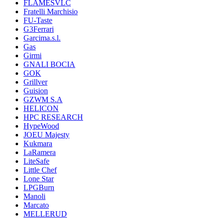
FLAMESVLC
Fratelli Marchisio
FU-Taste
G3Ferrari
Garcima.s.l.
Gas
Girmi
GNALI BOCIA
GOK
Grillver
Guision
GZWM S.A
HELICON
HPC RESEARCH
HypeWood
JOEU Majesty
Kukmara
LaRamera
LiteSafe
Little Chef
Lone Star
LPGBurn
Manoli
Marcato
MELLERUD