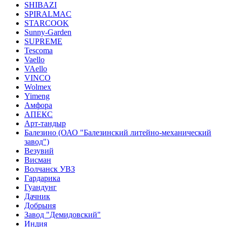
SHIBAZI
SPIRALMAC
STARCOOK
Sunny-Garden
SUPREME
Tescoma
Vaello
VAello
VINCO
Wolmex
Yimeng
Амфора
АПЕКС
Арт-тандыр
Балезино (ОАО "Балезинский литейно-механический
завод")
Везувий
Висман
Волчанск УВЗ
Гардарика
Гуандунг
Дачник
Добрыня
Завод "Демидовский"
Индия