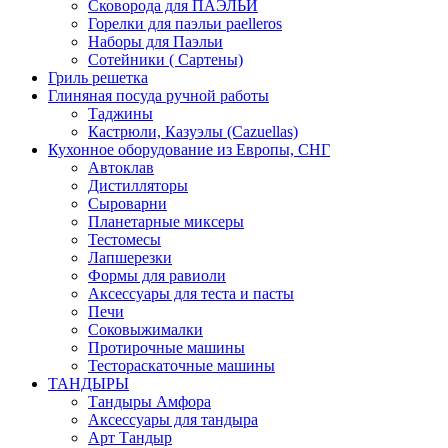
Сковорода для ПАЭЛЬИ
Горелки для паэльи paelleros
Наборы для Паэльи
Сотейники ( Сартены)
Гриль решетка
Глиняная посуда ручной работы
Таджины
Кастрюли, Казуэлы (Cazuellas)
Кухонное оборудование из Европы, СНГ
Автоклав
Дистилляторы
Сыроварни
Планетарные миксеры
Тестомесы
Лапшерезки
Формы для равиоли
Аксессуары для теста и пасты
Печи
Соковыжималки
Протирочные машины
Тестораскаточные машины
ТАНДЫРЫ
Тандыры Амфора
Аксессуары для тандыра
Арт Тандыр