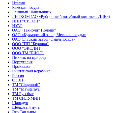
Италия
Камская посуда
Ленивый Шашлычник
ЛИТКОМ (АО «Рубцовский литейный комплекс ЛДВ»)
НПП "СИТОН"
НУАР
ОАО "Технолит Полоцк"
ОАО «Кукморский завод Металлопосуды»
ОАО Слуцкий завод «Эмальпосуда»
ООО "ПП "Берлика"
ООО "ЭКОЛИТ"
ООО ТМ "БИОЛ"
Пикник на природе
Португалия
ПроБаллон
Риштанская Керамика
Россия
СТЭН
ТМ "Chugunoff"
ТМ "Maysternya"
ТМ Руссбыт
ТМ СИЛУМИН
Шаньдун
Шёлковый путь
Эко Тандыры