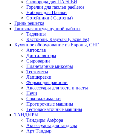
Сковорода для ПАЭЛЬИ
Горелки для паэльи paelleros
Наборы для Паэльи
Сотейники ( Сартены)
Гриль решетка
Глиняная посуда ручной работы
Таджины
Кастрюли, Казуэлы (Cazuellas)
Кухонное оборудование из Европы, СНГ
Автоклав
Дистилляторы
Сыроварни
Планетарные миксеры
Тестомесы
Лапшерезки
Формы для равиоли
Аксессуары для теста и пасты
Печи
Соковыжималки
Протирочные машины
Тестораскаточные машины
ТАНДЫРЫ
Тандыры Амфора
Аксессуары для тандыра
Арт Тандыр