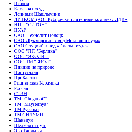
Италия
Камская посуда
Ленивый Шашлычник
ЛИТКОМ (АО «Рубцовский литейный комплекс ЛДВ»)
НПП "СИТОН"
НУАР
ОАО "Технолит Полоцк"
ОАО «Кукморский завод Металлопосуды»
ОАО Слуцкий завод «Эмальпосуда»
ООО "ПП "Берлика"
ООО "ЭКОЛИТ"
ООО ТМ "БИОЛ"
Пикник на природе
Португалия
ПроБаллон
Риштанская Керамика
Россия
СТЭН
ТМ "Chugunoff"
ТМ "Maysternya"
ТМ Руссбыт
ТМ СИЛУМИН
Шаньдун
Шёлковый путь
Эко Тандыры