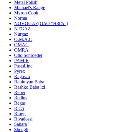
Metal Polish
Michael's Range
Myron Cook
Norma
NOVOGAZ(ОАО "НЗГА")
NTGAZ
Nurgaz
O.M.A.C
OMAC
OMRA
Otto Schroeder
PAMIR
PastaLine
Pyrex
Ragasco
Rahimyan Baba
Rashko Baba ltd
Reber
Redius
Regas
Ricci
Ringg
Rivadossi
Sahara
Shengli