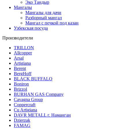
Эко Тандыр
Мангалы
Мангалы для дачи
Разборный мангал
Мангал с печкой под казан
Узбекская посуда
Производители
TRILLON
Allcopper
Arsal
Artigiana
Berent
BergHoff
BLACK BUFFALO
Boniron
Brizzol
BURHAN GAS Company
Cavagna Group
Coppercraft
Cu Artigiana
DAVR METALL г. Наманган
Dzierzak
FAMAG