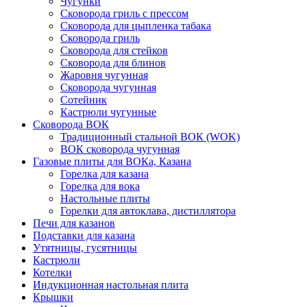
Чугунки
Сковорода гриль с прессом
Сковорода для цыпленка табака
Сковорода гриль
Сковорода для стейков
Сковорода для блинов
Жаровня чугунная
Сковорода чугунная
Сотейник
Кастрюли чугунные
Сковорода ВОК
Традиционный стальной ВОК (WOK)
ВОК сковорода чугунная
Газовые плиты для ВОКа, Казана
Горелка для казана
Горелка для вока
Настольные плиты
Горелки для автоклава, дистиллятора
Печи для казанов
Подставки для казана
Утятницы, гусятницы
Кастрюли
Котелки
Индукционная настольная плита
Крышки