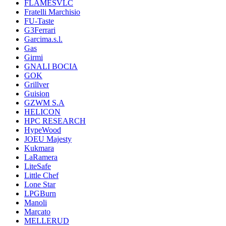
FLAMESVLC
Fratelli Marchisio
FU-Taste
G3Ferrari
Garcima.s.l.
Gas
Girmi
GNALI BOCIA
GOK
Grillver
Guision
GZWM S.A
HELICON
HPC RESEARCH
HypeWood
JOEU Majesty
Kukmara
LaRamera
LiteSafe
Little Chef
Lone Star
LPGBurn
Manoli
Marcato
MELLERUD