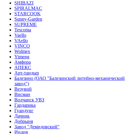
SHIBAZI
SPIRALMAC
STARCOOK
Sunny-Garden
SUPREME
Tescoma
Vaello
VAello
VINCO
Wolmex
Yimeng
Амфора
АПЕКС
Арт-тандыр
Балезино (ОАО "Балезинский литейно-механический
завод")
Везувий
Висман
Волчанск УВЗ
Гардарика
Гуандунг
Дачник
Добрыня
Завод "Демидовский"
Индия