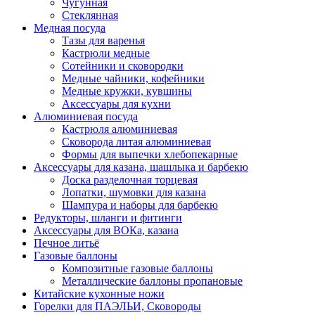
Чугунная
Стеклянная
Медная посуда
Тазы для варенья
Кастрюли медные
Сотейники и сковородки
Медные чайники, кофейники
Медные кружки, кувшины
Аксессуары для кухни
Алюминиевая посуда
Кастрюля алюминиевая
Сковорода литая алюминиевая
Формы для выпечки хлебопекарные
Аксессуары для казана, шашлыка и барбекю
Доска разделочная торцевая
Лопатки, шумовки для казана
Шампура и наборы для барбекю
Редукторы, шланги и фитинги
Аксессуары для ВОКа, казана
Печное литьё
Газовые баллоны
Композитные газовые баллоны
Металлические баллоны пропановые
Китайские кухонные ножи
Горелки для ПАЭЛЬИ, Сковороды