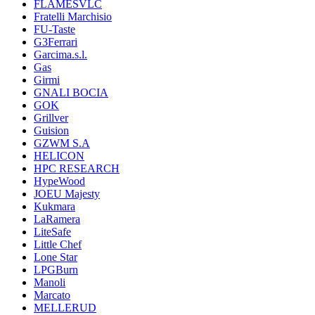
FLAMESVLC
Fratelli Marchisio
FU-Taste
G3Ferrari
Garcima.s.l.
Gas
Girmi
GNALI BOCIA
GOK
Grillver
Guision
GZWM S.A
HELICON
HPC RESEARCH
HypeWood
JOEU Majesty
Kukmara
LaRamera
LiteSafe
Little Chef
Lone Star
LPGBurn
Manoli
Marcato
MELLERUD