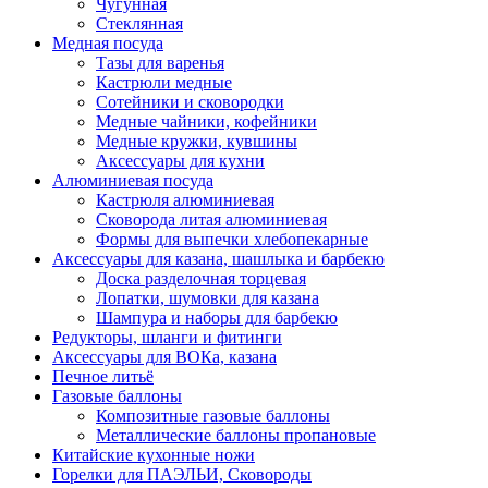
Чугунная
Стеклянная
Медная посуда
Тазы для варенья
Кастрюли медные
Сотейники и сковородки
Медные чайники, кофейники
Медные кружки, кувшины
Аксессуары для кухни
Алюминиевая посуда
Кастрюля алюминиевая
Сковорода литая алюминиевая
Формы для выпечки хлебопекарные
Аксессуары для казана, шашлыка и барбекю
Доска разделочная торцевая
Лопатки, шумовки для казана
Шампура и наборы для барбекю
Редукторы, шланги и фитинги
Аксессуары для ВОКа, казана
Печное литьё
Газовые баллоны
Композитные газовые баллоны
Металлические баллоны пропановые
Китайские кухонные ножи
Горелки для ПАЭЛЬИ, Сковороды