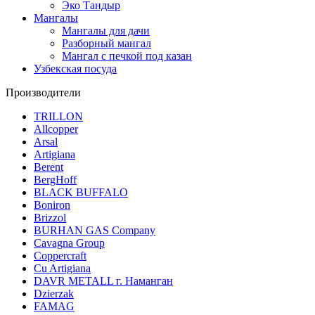
Эко Тандыр
Мангалы
Мангалы для дачи
Разборный мангал
Мангал с печкой под казан
Узбекская посуда
Производители
TRILLON
Allcopper
Arsal
Artigiana
Berent
BergHoff
BLACK BUFFALO
Boniron
Brizzol
BURHAN GAS Company
Cavagna Group
Coppercraft
Cu Artigiana
DAVR METALL г. Наманган
Dzierzak
FAMAG