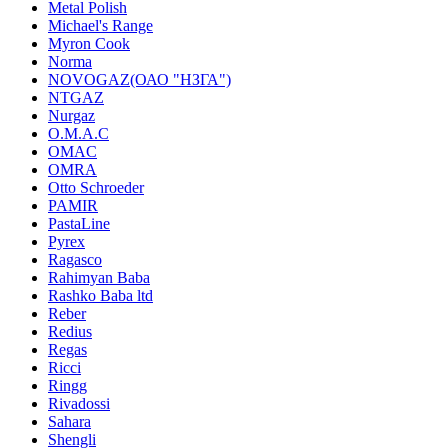
Metal Polish
Michael's Range
Myron Cook
Norma
NOVOGAZ(ОАО "НЗГА")
NTGAZ
Nurgaz
O.M.A.C
OMAC
OMRA
Otto Schroeder
PAMIR
PastaLine
Pyrex
Ragasco
Rahimyan Baba
Rashko Baba ltd
Reber
Redius
Regas
Ricci
Ringg
Rivadossi
Sahara
Shengli