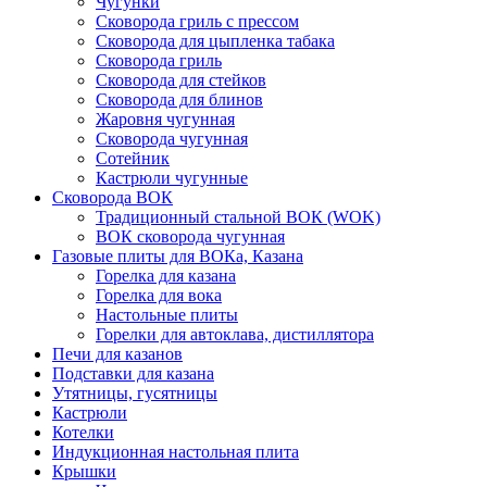
Чугунки
Сковорода гриль с прессом
Сковорода для цыпленка табака
Сковорода гриль
Сковорода для стейков
Сковорода для блинов
Жаровня чугунная
Сковорода чугунная
Сотейник
Кастрюли чугунные
Сковорода ВОК
Традиционный стальной ВОК (WOK)
ВОК сковорода чугунная
Газовые плиты для ВОКа, Казана
Горелка для казана
Горелка для вока
Настольные плиты
Горелки для автоклава, дистиллятора
Печи для казанов
Подставки для казана
Утятницы, гусятницы
Кастрюли
Котелки
Индукционная настольная плита
Крышки