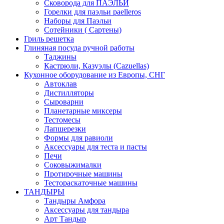
Сковорода для ПАЭЛЬИ
Горелки для паэльи paelleros
Наборы для Паэльи
Сотейники ( Сартены)
Гриль решетка
Глиняная посуда ручной работы
Таджины
Кастрюли, Казуэлы (Cazuellas)
Кухонное оборудование из Европы, СНГ
Автоклав
Дистилляторы
Сыроварни
Планетарные миксеры
Тестомесы
Лапшерезки
Формы для равиоли
Аксессуары для теста и пасты
Печи
Соковыжималки
Протирочные машины
Тестораскаточные машины
ТАНДЫРЫ
Тандыры Амфора
Аксессуары для тандыра
Арт Тандыр