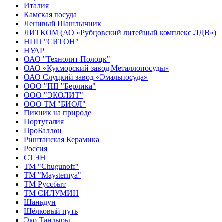
Италия
Камская посуда
Ленивый Шашлычник
ЛИТКОМ (АО «Рубцовский литейный комплекс ЛДВ»)
НПП "СИТОН"
НУАР
ОАО "Технолит Полоцк"
ОАО «Кукморский завод Металлопосуды»
ОАО Слуцкий завод «Эмальпосуда»
ООО "ПП "Берлика"
ООО "ЭКОЛИТ"
ООО ТМ "БИОЛ"
Пикник на природе
Португалия
ПроБаллон
Риштанская Керамика
Россия
СТЭН
ТМ "Chugunoff"
ТМ "Maysternya"
ТМ Руссбыт
ТМ СИЛУМИН
Шаньдун
Шёлковый путь
Эко Тандыры