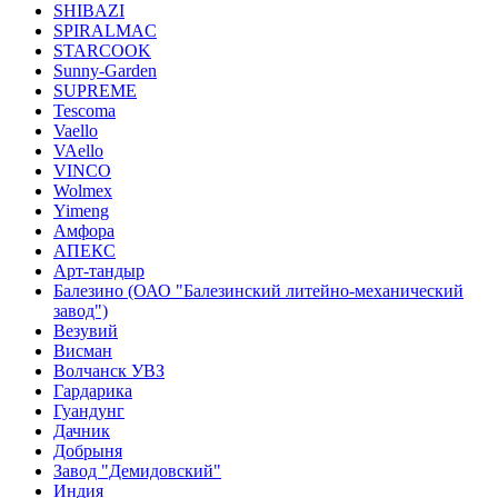
SHIBAZI
SPIRALMAC
STARCOOK
Sunny-Garden
SUPREME
Tescoma
Vaello
VAello
VINCO
Wolmex
Yimeng
Амфора
АПЕКС
Арт-тандыр
Балезино (ОАО "Балезинский литейно-механический
завод")
Везувий
Висман
Волчанск УВЗ
Гардарика
Гуандунг
Дачник
Добрыня
Завод "Демидовский"
Индия