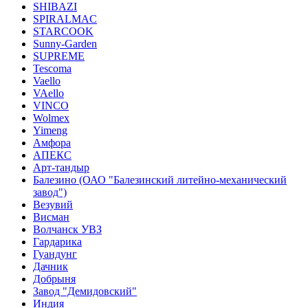
SHIBAZI
SPIRALMAC
STARCOOK
Sunny-Garden
SUPREME
Tescoma
Vaello
VAello
VINCO
Wolmex
Yimeng
Амфора
АПЕКС
Арт-тандыр
Балезино (ОАО "Балезинский литейно-механический
завод")
Везувий
Висман
Волчанск УВЗ
Гардарика
Гуандунг
Дачник
Добрыня
Завод "Демидовский"
Индия