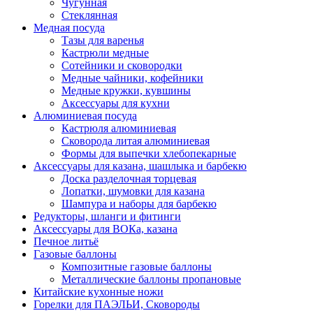
Чугунная
Стеклянная
Медная посуда
Тазы для варенья
Кастрюли медные
Сотейники и сковородки
Медные чайники, кофейники
Медные кружки, кувшины
Аксессуары для кухни
Алюминиевая посуда
Кастрюля алюминиевая
Сковорода литая алюминиевая
Формы для выпечки хлебопекарные
Аксессуары для казана, шашлыка и барбекю
Доска разделочная торцевая
Лопатки, шумовки для казана
Шампура и наборы для барбекю
Редукторы, шланги и фитинги
Аксессуары для ВОКа, казана
Печное литьё
Газовые баллоны
Композитные газовые баллоны
Металлические баллоны пропановые
Китайские кухонные ножи
Горелки для ПАЭЛЬИ, Сковороды