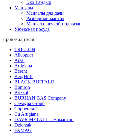
Эко Тандыр
Мангалы
Мангалы для дачи
Разборный мангал
Мангал с печкой под казан
Узбекская посуда
Производители
TRILLON
Allcopper
Arsal
Artigiana
Berent
BergHoff
BLACK BUFFALO
Boniron
Brizzol
BURHAN GAS Company
Cavagna Group
Coppercraft
Cu Artigiana
DAVR METALL г. Наманган
Dzierzak
FAMAG