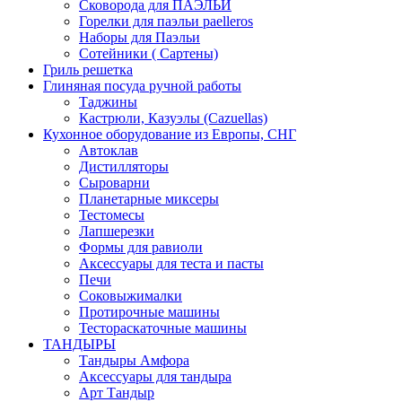
Сковорода для ПАЭЛЬИ
Горелки для паэльи paelleros
Наборы для Паэльи
Сотейники ( Сартены)
Гриль решетка
Глиняная посуда ручной работы
Таджины
Кастрюли, Казуэлы (Cazuellas)
Кухонное оборудование из Европы, СНГ
Автоклав
Дистилляторы
Сыроварни
Планетарные миксеры
Тестомесы
Лапшерезки
Формы для равиоли
Аксессуары для теста и пасты
Печи
Соковыжималки
Протирочные машины
Тестораскаточные машины
ТАНДЫРЫ
Тандыры Амфора
Аксессуары для тандыра
Арт Тандыр