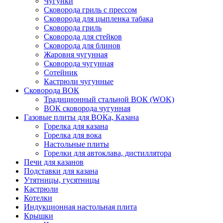
Чугунки
Сковорода гриль с прессом
Сковорода для цыпленка табака
Сковорода гриль
Сковорода для стейков
Сковорода для блинов
Жаровня чугунная
Сковорода чугунная
Сотейник
Кастрюли чугунные
Сковорода ВОК
Традиционный стальной ВОК (WOK)
ВОК сковорода чугунная
Газовые плиты для ВОКа, Казана
Горелка для казана
Горелка для вока
Настольные плиты
Горелки для автоклава, дистиллятора
Печи для казанов
Подставки для казана
Утятницы, гусятницы
Кастрюли
Котелки
Индукционная настольная плита
Крышки