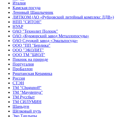
Италия
Камская посуда
Ленивый Шашлычник
ЛИТКОМ (АО «Рубцовский литейный комплекс ЛДВ»)
НПП "СИТОН"
НУАР
ОАО "Технолит Полоцк"
ОАО «Кукморский завод Металлопосуды»
ОАО Слуцкий завод «Эмальпосуда»
ООО "ПП "Берлика"
ООО "ЭКОЛИТ"
ООО ТМ "БИОЛ"
Пикник на природе
Португалия
ПроБаллон
Риштанская Керамика
Россия
СТЭН
ТМ "Chugunoff"
ТМ "Maysternya"
ТМ Руссбыт
ТМ СИЛУМИН
Шаньдун
Шёлковый путь
Эко Тандыры