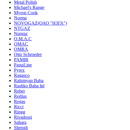
Metal Polish
Michael's Range
Myron Cook
Norma
NOVOGAZ(ОАО "НЗГА")
NTGAZ
Nurgaz
O.M.A.C
OMAC
OMRA
Otto Schroeder
PAMIR
PastaLine
Pyrex
Ragasco
Rahimyan Baba
Rashko Baba ltd
Reber
Redius
Regas
Ricci
Ringg
Rivadossi
Sahara
Shengli