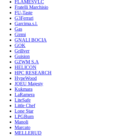
FLAMESVLC
Fratelli Marchisio
FU-Taste
G3Ferrari
Garcima.s.l.
Gas
Girmi
GNALI BOCIA
GOK
Grillver
Guision
GZWM S.A
HELICON
HPC RESEARCH
HypeWood
JOEU Majesty
Kukmara
LaRamera
LiteSafe
Little Chef
Lone Star
LPGBurn
Manoli
Marcato
MELLERUD