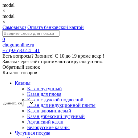
modal
×
modal
×
Самовывоз
Оплата банковской картой
0
chugunonline.ru
+7 (926)332-41-41
Есть вопросы? Звоните!
С 10 до 19 кроме вскр.!
Заказы через сайт принимаются круглосуточно.
Обратный звонок
Каталог товаров
Казаны
Казан чугунный
Казан для плова
Казан с дужкой подвесной
Диаметр, см
Казан для индукционной плиты
Казан алюминиевый
Казан узбекский чугунный
Афганский казан
Белорусские казаны
Чугунная посуда