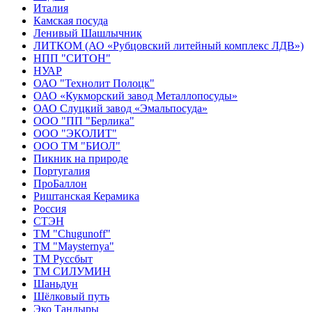
Италия
Камская посуда
Ленивый Шашлычник
ЛИТКОМ (АО «Рубцовский литейный комплекс ЛДВ»)
НПП "СИТОН"
НУАР
ОАО "Технолит Полоцк"
ОАО «Кукморский завод Металлопосуды»
ОАО Слуцкий завод «Эмальпосуда»
ООО "ПП "Берлика"
ООО "ЭКОЛИТ"
ООО ТМ "БИОЛ"
Пикник на природе
Португалия
ПроБаллон
Риштанская Керамика
Россия
СТЭН
ТМ "Chugunoff"
ТМ "Maysternya"
ТМ Руссбыт
ТМ СИЛУМИН
Шаньдун
Шёлковый путь
Эко Тандыры