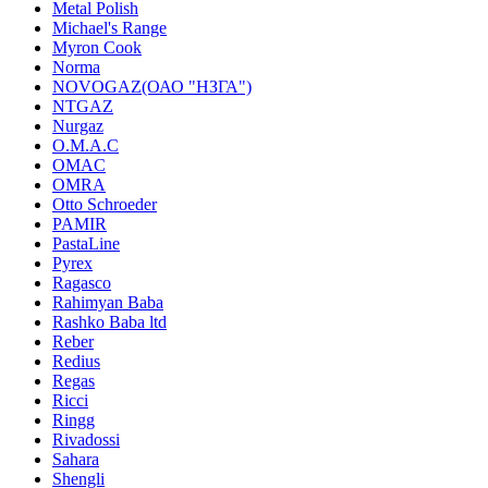
Metal Polish
Michael's Range
Myron Cook
Norma
NOVOGAZ(ОАО "НЗГА")
NTGAZ
Nurgaz
O.M.A.C
OMAC
OMRA
Otto Schroeder
PAMIR
PastaLine
Pyrex
Ragasco
Rahimyan Baba
Rashko Baba ltd
Reber
Redius
Regas
Ricci
Ringg
Rivadossi
Sahara
Shengli