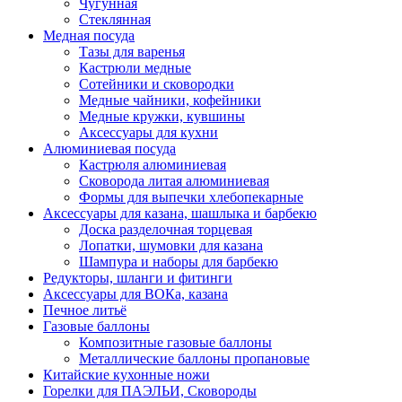
Чугунная
Стеклянная
Медная посуда
Тазы для варенья
Кастрюли медные
Сотейники и сковородки
Медные чайники, кофейники
Медные кружки, кувшины
Аксессуары для кухни
Алюминиевая посуда
Кастрюля алюминиевая
Сковорода литая алюминиевая
Формы для выпечки хлебопекарные
Аксессуары для казана, шашлыка и барбекю
Доска разделочная торцевая
Лопатки, шумовки для казана
Шампура и наборы для барбекю
Редукторы, шланги и фитинги
Аксессуары для ВОКа, казана
Печное литьё
Газовые баллоны
Композитные газовые баллоны
Металлические баллоны пропановые
Китайские кухонные ножи
Горелки для ПАЭЛЬИ, Сковороды