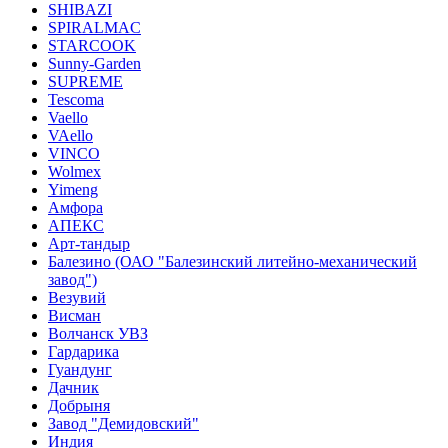
SHIBAZI
SPIRALMAC
STARCOOK
Sunny-Garden
SUPREME
Tescoma
Vaello
VAello
VINCO
Wolmex
Yimeng
Амфора
АПЕКС
Арт-тандыр
Балезино (ОАО "Балезинский литейно-механический
завод")
Везувий
Висман
Волчанск УВЗ
Гардарика
Гуандунг
Дачник
Добрыня
Завод "Демидовский"
Индия