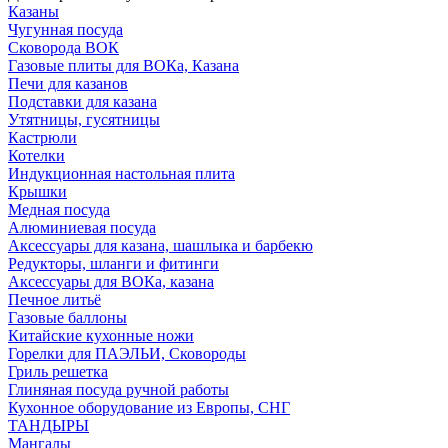
Казаны
Чугунная посуда
Сковорода ВОК
Газовые плиты для ВОКа, Казана
Печи для казанов
Подставки для казана
Утятницы, гусятницы
Кастрюли
Котелки
Индукционная настольная плита
Крышки
Медная посуда
Алюминиевая посуда
Аксессуары для казана, шашлыка и барбекю
Редукторы, шланги и фитинги
Аксессуары для ВОКа, казана
Печное литьё
Газовые баллоны
Китайские кухонные ножи
Горелки для ПАЭЛЬИ, Сковороды
Гриль решетка
Глиняная посуда ручной работы
Кухонное оборудование из Европы, СНГ
ТАНДЫРЫ
Мангалы