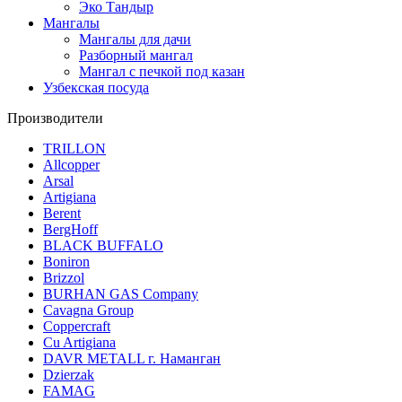
Эко Тандыр
Мангалы
Мангалы для дачи
Разборный мангал
Мангал с печкой под казан
Узбекская посуда
Производители
TRILLON
Allcopper
Arsal
Artigiana
Berent
BergHoff
BLACK BUFFALO
Boniron
Brizzol
BURHAN GAS Company
Cavagna Group
Coppercraft
Cu Artigiana
DAVR METALL г. Наманган
Dzierzak
FAMAG