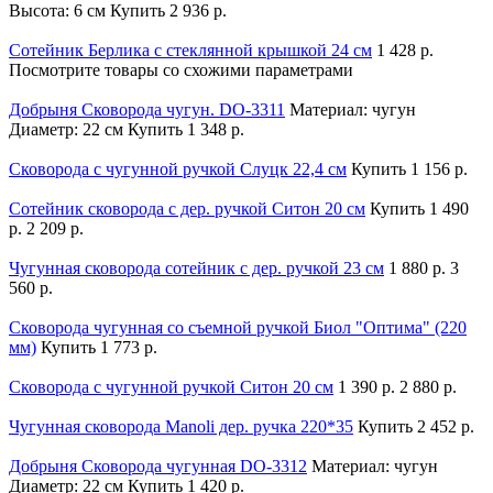
Высота: 6 см
Купить
2 936 р.
Сотейник Берлика с стеклянной крышкой 24 см
1 428 р.
Посмотрите товары со схожими параметрами
Добрыня Сковорода чугун. DO-3311
Материал: чугун
Диаметр: 22 см
Купить
1 348 р.
Сковорода с чугунной ручкой Слуцк 22,4 см
Купить
1 156 р.
Сотейник сковорода с дер. ручкой Ситон 20 см
Купить
1 490
р.
2 209 р.
Чугунная сковорода сотейник с дер. ручкой 23 см
1 880 р.
3
560 р.
Сковорода чугунная со съемной ручкой Биол "Оптима" (220
мм)
Купить
1 773 р.
Сковорода с чугунной ручкой Ситон 20 см
1 390 р.
2 880 р.
Чугунная сковорода Manoli дер. ручка 220*35
Купить
2 452 р.
Добрыня Сковорода чугунная DO-3312
Материал: чугун
Диаметр: 22 см
Купить
1 420 р.