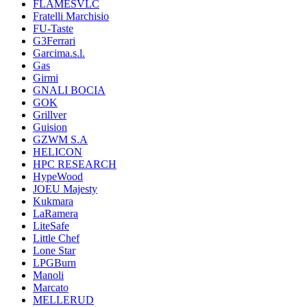
FLAMESVLC
Fratelli Marchisio
FU-Taste
G3Ferrari
Garcima.s.l.
Gas
Girmi
GNALI BOCIA
GOK
Grillver
Guision
GZWM S.A
HELICON
HPC RESEARCH
HypeWood
JOEU Majesty
Kukmara
LaRamera
LiteSafe
Little Chef
Lone Star
LPGBurn
Manoli
Marcato
MELLERUD