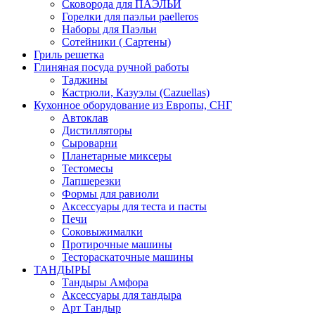
Сковорода для ПАЭЛЬИ
Горелки для паэльи paelleros
Наборы для Паэльи
Сотейники ( Сартены)
Гриль решетка
Глиняная посуда ручной работы
Таджины
Кастрюли, Казуэлы (Cazuellas)
Кухонное оборудование из Европы, СНГ
Автоклав
Дистилляторы
Сыроварни
Планетарные миксеры
Тестомесы
Лапшерезки
Формы для равиоли
Аксессуары для теста и пасты
Печи
Соковыжималки
Протирочные машины
Тестораскаточные машины
ТАНДЫРЫ
Тандыры Амфора
Аксессуары для тандыра
Арт Тандыр