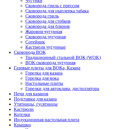
Чугунки
Сковорода гриль с прессом
Сковорода для цыпленка табака
Сковорода гриль
Сковорода для стейков
Сковорода для блинов
Жаровня чугунная
Сковорода чугунная
Сотейник
Кастрюли чугунные
Сковорода ВОК
Традиционный стальной ВОК (WOK)
ВОК сковорода чугунная
Газовые плиты для ВОКа, Казана
Горелка для казана
Горелка для вока
Настольные плиты
Горелки для автоклава, дистиллятора
Печи для казанов
Подставки для казана
Утятницы, гусятницы
Кастрюли
Котелки
Индукционная настольная плита
Крышки