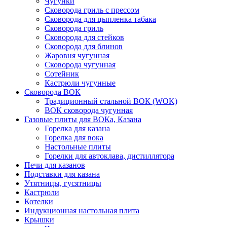
Чугунки
Сковорода гриль с прессом
Сковорода для цыпленка табака
Сковорода гриль
Сковорода для стейков
Сковорода для блинов
Жаровня чугунная
Сковорода чугунная
Сотейник
Кастрюли чугунные
Сковорода ВОК
Традиционный стальной ВОК (WOK)
ВОК сковорода чугунная
Газовые плиты для ВОКа, Казана
Горелка для казана
Горелка для вока
Настольные плиты
Горелки для автоклава, дистиллятора
Печи для казанов
Подставки для казана
Утятницы, гусятницы
Кастрюли
Котелки
Индукционная настольная плита
Крышки