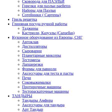
Сковорода для ПАЭЛЬИ
Горелки для паэльи paelleros
Наборы для Паэльи
Сотейники ( Сартены)
Гриль решетка
Глиняная посуда ручной работы
Таджины
Кастрюли, Казуэлы (Cazuellas)
Кухонное оборудование из Европы, СНГ
Автоклав
Дистилляторы
Сыроварни
Планетарные миксеры
Тестомесы
Лапшерезки
Формы для равиоли
Аксессуары для теста и пасты
Печи
Соковыжималки
Протирочные машины
Тестораскаточные машины
ТАНДЫРЫ
Тандыры Амфора
Аксессуары для тандыра
Арт Тандыр