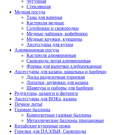
Чугунная
Стеклянная
Медная посуда
Тазы для варенья
Кастрюли медные
Сотейники и сковородки
Медные чайники, кофейники
Медные кружки, кувшины
Аксессуары для кухни
Алюминиевая посуда
Кастрюля алюминиевая
Сковорода литая алюминиевая
Формы для выпечки хлебопекарные
Аксессуары для казана, шашлыка и барбекю
Доска разделочная торцевая
Лопатки, шумовки для казана
Шампура и наборы для барбекю
Редукторы, шланги и фитинги
Аксессуары для ВОКа, казана
Печное литьё
Газовые баллоны
Композитные газовые баллоны
Металлические баллоны пропановые
Китайские кухонные ножи
Горелки для ПАЭЛЬИ, Сковороды