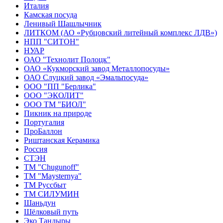
Италия
Камская посуда
Ленивый Шашлычник
ЛИТКОМ (АО «Рубцовский литейный комплекс ЛДВ»)
НПП "СИТОН"
НУАР
ОАО "Технолит Полоцк"
ОАО «Кукморский завод Металлопосуды»
ОАО Слуцкий завод «Эмальпосуда»
ООО "ПП "Берлика"
ООО "ЭКОЛИТ"
ООО ТМ "БИОЛ"
Пикник на природе
Португалия
ПроБаллон
Риштанская Керамика
Россия
СТЭН
ТМ "Chugunoff"
ТМ "Maysternya"
ТМ Руссбыт
ТМ СИЛУМИН
Шаньдун
Шёлковый путь
Эко Тандыры