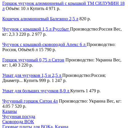
Горшок чугунок алюминиевый с крышкой ТМ СИЛУМИН 18
л
Объём: 10 л
Купить
4 971 р.
Кошечек алюминиевый Балезино 2,5 л
820 р.
Чугунок с крышкой 1,5 л Руссбыт
Производство:Россия Вес,
кг: 2,3
3 220 р.
2 977 р.
Чугунок с крышкой-сковородой Апекс 6 л
Производство:
Россия, Объём:6 л
15 790 р.
Горшок чугунный 0,75 л Ситон
Производство: Украина Вес,
кг: 1,40
3 220 р.
Ухват для чугунков 1,5 и 2,5 л
Производство:Россия;
Диаметр...
Купить
999 р.
1 247 р.
Ухват для больших чугунков 8-9 л
Купить
1 479 р.
Чугунный горшок Ситон 4л
Производство: Украина Вес, кг:
4.05
7 520 р.
Казаны
Чугунная посуда
Сковорода ВОК
Газовые плиты для ВОКа, Казана