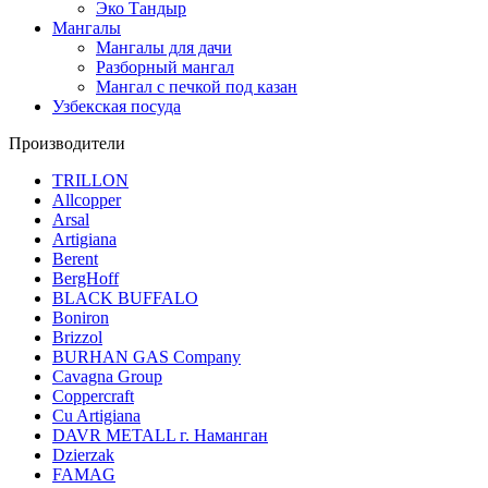
Эко Тандыр
Мангалы
Мангалы для дачи
Разборный мангал
Мангал с печкой под казан
Узбекская посуда
Производители
TRILLON
Allcopper
Arsal
Artigiana
Berent
BergHoff
BLACK BUFFALO
Boniron
Brizzol
BURHAN GAS Company
Cavagna Group
Coppercraft
Cu Artigiana
DAVR METALL г. Наманган
Dzierzak
FAMAG