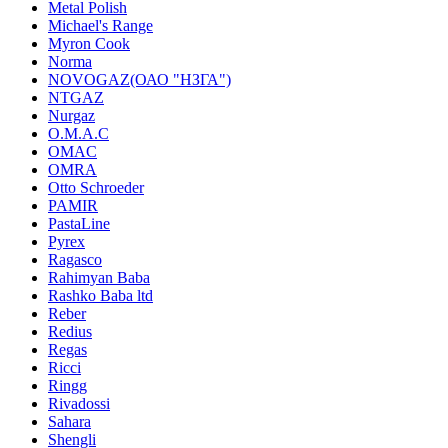
Metal Polish
Michael's Range
Myron Cook
Norma
NOVOGAZ(ОАО "НЗГА")
NTGAZ
Nurgaz
O.M.A.C
OMAC
OMRA
Otto Schroeder
PAMIR
PastaLine
Pyrex
Ragasco
Rahimyan Baba
Rashko Baba ltd
Reber
Redius
Regas
Ricci
Ringg
Rivadossi
Sahara
Shengli