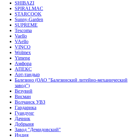
SHIBAZI
SPIRALMAC
STARCOOK
Sunny-Garden
SUPREME
Tescoma
Vaello
VAello
VINCO
Wolmex
Yimeng
Амфора
АПЕКС
Арт-тандыр
Балезино (ОАО "Балезинский литейно-механический
завод")
Везувий
Висман
Волчанск УВЗ
Гардарика
Гуандунг
Дачник
Добрыня
Завод "Демидовский"
Индия