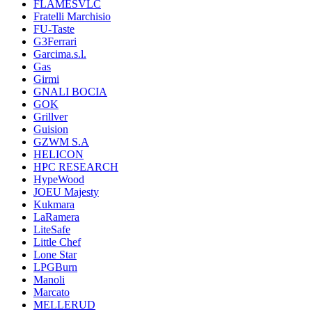
FLAMESVLC
Fratelli Marchisio
FU-Taste
G3Ferrari
Garcima.s.l.
Gas
Girmi
GNALI BOCIA
GOK
Grillver
Guision
GZWM S.A
HELICON
HPC RESEARCH
HypeWood
JOEU Majesty
Kukmara
LaRamera
LiteSafe
Little Chef
Lone Star
LPGBurn
Manoli
Marcato
MELLERUD