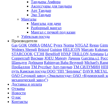
Тандыры Амфора
Аксессуары для тандыра
Арт Тандыр
Эко Тандыр
Мангалы
Мангалы для дачи
Разборный мангал
Мангал с печкой под казан
Узбекская посуда
Производители
Gas
GOK
OMRA
OMAC
Pyrex
Norma
NTGAZ
Regas
Girm
Wolmex
Shengli
Brizzol
Guision
HELICON
Marcato
Kukmar
STARCOOK
СТЭН
BergHoff
НУАР
TRILLON
Artigiana
Lo
Coppercraft
Висман
JOEU Majesty
Дачник
Garcima.s.l.
Рос
Шаньдун
Добрыня
Rahimyan Baba
Везувий
Michael's Rang
ПроБаллон
ТМ Руссбыт
Арт-тандыр
ТМ СИЛУМИН
НП
путь
Камская посуда
ООО "ПП "Берлика"
DAVR METALL 
ОАО Слуцкий завод «Эмальпосуда»
ОАО «Кукморский з
механический завод")
Доставка и оплата
Отзывы
Новости
О нас
Контакты