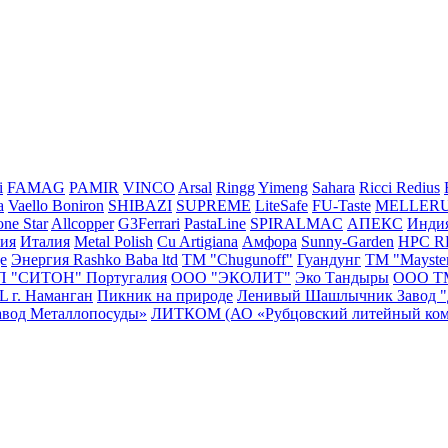
i
FAMAG
PAMIR
VINCO
Arsal
Ringg
Yimeng
Sahara
Ricci
Redius
a
Vaello
Boniron
SHIBAZI
SUPREME
LiteSafe
FU-Taste
MELLER
ne Star
Allcopper
G3Ferrari
PastaLine
SPIRALMAC
АПЕКС
Инди
сия
Италия
Metal Polish
Cu Artigiana
Амфора
Sunny-Garden
HPC 
e
Энергия
Rashko Baba ltd
ТМ "Chugunoff"
Гуандунг
ТМ "Mayste
П "СИТОН"
Португалия
ООО "ЭКОЛИТ"
Эко Тандыры
ООО Т
г. Наманган
Пикник на природе
Ленивый Шашлычник
Завод 
авод Металлопосуды»
ЛИТКОМ (АО «Рубцовский литейный ком