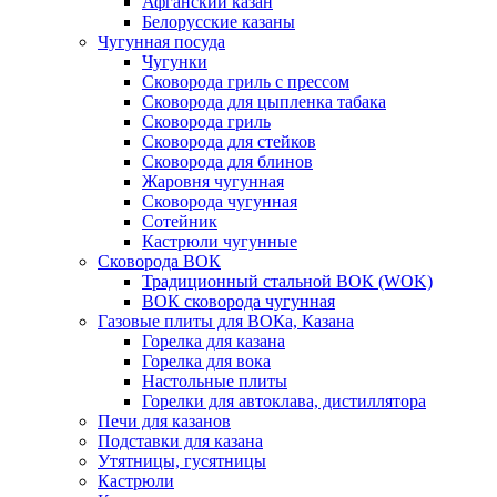
Афганский казан
Белорусские казаны
Чугунная посуда
Чугунки
Сковорода гриль с прессом
Сковорода для цыпленка табака
Сковорода гриль
Сковорода для стейков
Сковорода для блинов
Жаровня чугунная
Сковорода чугунная
Сотейник
Кастрюли чугунные
Сковорода ВОК
Традиционный стальной ВОК (WOK)
ВОК сковорода чугунная
Газовые плиты для ВОКа, Казана
Горелка для казана
Горелка для вока
Настольные плиты
Горелки для автоклава, дистиллятора
Печи для казанов
Подставки для казана
Утятницы, гусятницы
Кастрюли