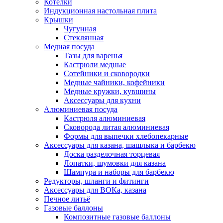
Котелки
Индукционная настольная плита
Крышки
Чугунная
Стеклянная
Медная посуда
Тазы для варенья
Кастрюли медные
Сотейники и сковородки
Медные чайники, кофейники
Медные кружки, кувшины
Аксессуары для кухни
Алюминиевая посуда
Кастрюля алюминиевая
Сковорода литая алюминиевая
Формы для выпечки хлебопекарные
Аксессуары для казана, шашлыка и барбекю
Доска разделочная торцевая
Лопатки, шумовки для казана
Шампура и наборы для барбекю
Редукторы, шланги и фитинги
Аксессуары для ВОКа, казана
Печное литьё
Газовые баллоны
Композитные газовые баллоны