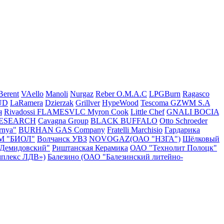
Berent
VAello
Manoli
Nurgaz
Reber
O.M.A.C
LPGBurn
Ragasco
UD
LaRamera
Dzierzak
Grillver
HypeWood
Tescoma
GZWM S.A
я
Rivadossi
FLAMESVLC
Myron Cook
Little Chef
GNALI BOCIA
RESEARCH
Cavagna Group
BLACK BUFFALO
Otto Schroeder
rnya"
BURHAN GAS Company
Fratelli Marchisio
Гардарика
М "БИОЛ"
Волчанск УВЗ
NOVOGAZ(ОАО "НЗГА")
Шёлковый
"Демидовский"
Риштанская Керамика
ОАО "Технолит Полоцк"
плекс ЛДВ»)
Балезино (ОАО "Балезинский литейно-