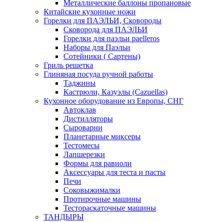
Металлические баллоны пропановые
Китайские кухонные ножи
Горелки для ПАЭЛЬИ, Сковороды
Сковорода для ПАЭЛЬИ
Горелки для паэльи paelleros
Наборы для Паэльи
Сотейники ( Сартены)
Гриль решетка
Глиняная посуда ручной работы
Таджины
Кастрюли, Казуэлы (Cazuellas)
Кухонное оборудование из Европы, СНГ
Автоклав
Дистилляторы
Сыроварни
Планетарные миксеры
Тестомесы
Лапшерезки
Формы для равиоли
Аксессуары для теста и пасты
Печи
Соковыжималки
Протирочные машины
Тестораскаточные машины
ТАНДЫРЫ