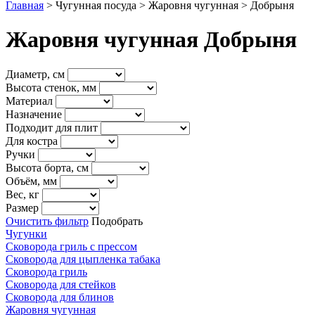
Главная
>
Чугунная посуда
>
Жаровня чугунная
> Добрыня
Жаровня чугунная Добрыня
Диаметр, см
Высота стенок, мм
Материал
Назначение
Подходит для плит
Для костра
Ручки
Высота борта, см
Объём, мм
Вес, кг
Размер
Очистить фильтр
Подобрать
Чугунки
Сковорода гриль с прессом
Сковорода для цыпленка табака
Сковорода гриль
Сковорода для стейков
Сковорода для блинов
Жаровня чугунная