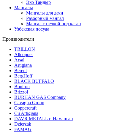
Эко Тандыр
Мангалы
Мангалы для дачи
Разборный мангал
Мангал с печкой под казан
Узбекская посуда
Производители
TRILLON
Allcopper
Arsal
Artigiana
Berent
BergHoff
BLACK BUFFALO
Boniron
Brizzol
BURHAN GAS Company
Cavagna Group
Coppercraft
Cu Artigiana
DAVR METALL г. Наманган
Dzierzak
FAMAG