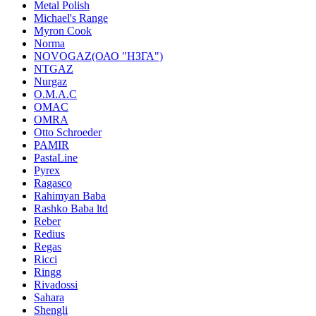
Metal Polish
Michael's Range
Myron Cook
Norma
NOVOGAZ(ОАО "НЗГА")
NTGAZ
Nurgaz
O.M.A.C
OMAC
OMRA
Otto Schroeder
PAMIR
PastaLine
Pyrex
Ragasco
Rahimyan Baba
Rashko Baba ltd
Reber
Redius
Regas
Ricci
Ringg
Rivadossi
Sahara
Shengli