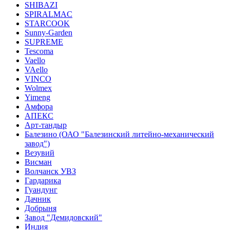
SHIBAZI
SPIRALMAC
STARCOOK
Sunny-Garden
SUPREME
Tescoma
Vaello
VAello
VINCO
Wolmex
Yimeng
Амфора
АПЕКС
Арт-тандыр
Балезино (ОАО "Балезинский литейно-механический
завод")
Везувий
Висман
Волчанск УВЗ
Гардарика
Гуандунг
Дачник
Добрыня
Завод "Демидовский"
Индия