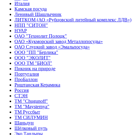
Италия
Камская посуда
Ленивый Шашлычник
ЛИТКОМ (АО «Рубцовский литейный комплекс ЛДВ»)
НПП "СИТОН"
НУАР
ОАО "Технолит Полоцк"
ОАО «Кукморский завод Металлопосуды»
ОАО Слуцкий завод «Эмальпосуда»
ООО "ПП "Берлика"
ООО "ЭКОЛИТ"
ООО ТМ "БИОЛ"
Пикник на природе
Португалия
ПроБаллон
Риштанская Керамика
Россия
СТЭН
ТМ "Chugunoff"
ТМ "Maysternya"
ТМ Руссбыт
ТМ СИЛУМИН
Шаньдун
Шёлковый путь
Эко Тандыры