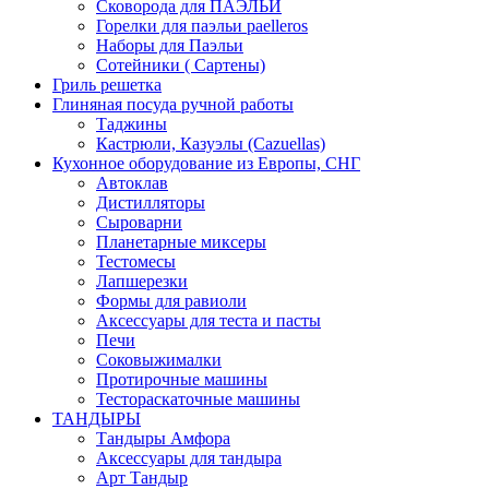
Сковорода для ПАЭЛЬИ
Горелки для паэльи paelleros
Наборы для Паэльи
Сотейники ( Сартены)
Гриль решетка
Глиняная посуда ручной работы
Таджины
Кастрюли, Казуэлы (Cazuellas)
Кухонное оборудование из Европы, СНГ
Автоклав
Дистилляторы
Сыроварни
Планетарные миксеры
Тестомесы
Лапшерезки
Формы для равиоли
Аксессуары для теста и пасты
Печи
Соковыжималки
Протирочные машины
Тестораскаточные машины
ТАНДЫРЫ
Тандыры Амфора
Аксессуары для тандыра
Арт Тандыр