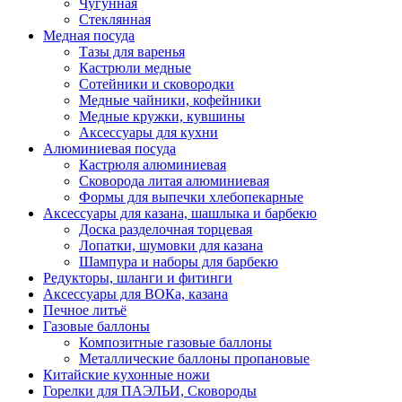
Чугунная
Стеклянная
Медная посуда
Тазы для варенья
Кастрюли медные
Сотейники и сковородки
Медные чайники, кофейники
Медные кружки, кувшины
Аксессуары для кухни
Алюминиевая посуда
Кастрюля алюминиевая
Сковорода литая алюминиевая
Формы для выпечки хлебопекарные
Аксессуары для казана, шашлыка и барбекю
Доска разделочная торцевая
Лопатки, шумовки для казана
Шампура и наборы для барбекю
Редукторы, шланги и фитинги
Аксессуары для ВОКа, казана
Печное литьё
Газовые баллоны
Композитные газовые баллоны
Металлические баллоны пропановые
Китайские кухонные ножи
Горелки для ПАЭЛЬИ, Сковороды