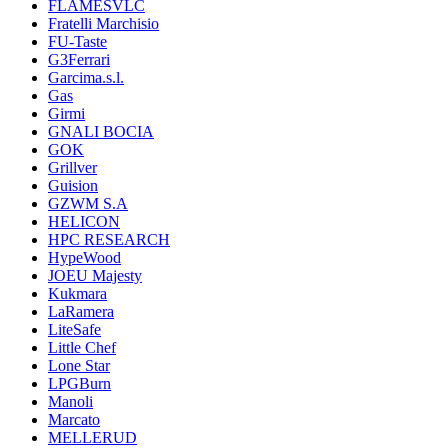
FLAMESVLC
Fratelli Marchisio
FU-Taste
G3Ferrari
Garcima.s.l.
Gas
Girmi
GNALI BOCIA
GOK
Grillver
Guision
GZWM S.A
HELICON
HPC RESEARCH
HypeWood
JOEU Majesty
Kukmara
LaRamera
LiteSafe
Little Chef
Lone Star
LPGBurn
Manoli
Marcato
MELLERUD