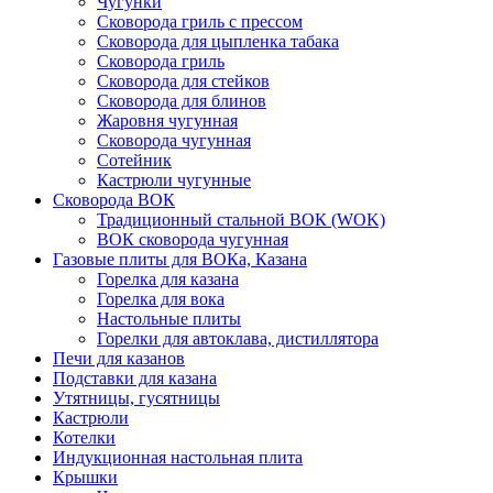
Чугунки
Сковорода гриль с прессом
Сковорода для цыпленка табака
Сковорода гриль
Сковорода для стейков
Сковорода для блинов
Жаровня чугунная
Сковорода чугунная
Сотейник
Кастрюли чугунные
Сковорода ВОК
Традиционный стальной ВОК (WOK)
ВОК сковорода чугунная
Газовые плиты для ВОКа, Казана
Горелка для казана
Горелка для вока
Настольные плиты
Горелки для автоклава, дистиллятора
Печи для казанов
Подставки для казана
Утятницы, гусятницы
Кастрюли
Котелки
Индукционная настольная плита
Крышки