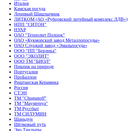
Италия
Камская посуда
Ленивый Шашлычник
ЛИТКОМ (АО «Рубцовский литейный комплекс ЛДВ»)
НПП "СИТОН"
НУАР
ОАО "Технолит Полоцк"
ОАО «Кукморский завод Металлопосуды»
ОАО Слуцкий завод «Эмальпосуда»
ООО "ПП "Берлика"
ООО "ЭКОЛИТ"
ООО ТМ "БИОЛ"
Пикник на природе
Португалия
ПроБаллон
Риштанская Керамика
Россия
СТЭН
ТМ "Chugunoff"
ТМ "Maysternya"
ТМ Руссбыт
ТМ СИЛУМИН
Шаньдун
Шёлковый путь
Эко Тандыры