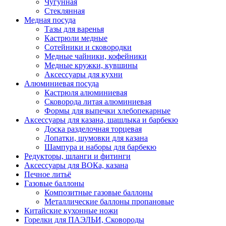
Чугунная
Стеклянная
Медная посуда
Тазы для варенья
Кастрюли медные
Сотейники и сковородки
Медные чайники, кофейники
Медные кружки, кувшины
Аксессуары для кухни
Алюминиевая посуда
Кастрюля алюминиевая
Сковорода литая алюминиевая
Формы для выпечки хлебопекарные
Аксессуары для казана, шашлыка и барбекю
Доска разделочная торцевая
Лопатки, шумовки для казана
Шампура и наборы для барбекю
Редукторы, шланги и фитинги
Аксессуары для ВОКа, казана
Печное литьё
Газовые баллоны
Композитные газовые баллоны
Металлические баллоны пропановые
Китайские кухонные ножи
Горелки для ПАЭЛЬИ, Сковороды