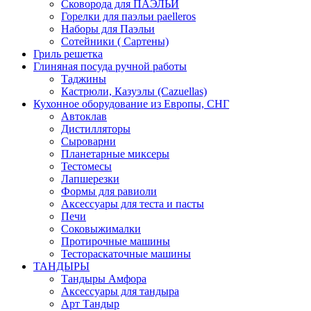
Сковорода для ПАЭЛЬИ
Горелки для паэльи paelleros
Наборы для Паэльи
Сотейники ( Сартены)
Гриль решетка
Глиняная посуда ручной работы
Таджины
Кастрюли, Казуэлы (Cazuellas)
Кухонное оборудование из Европы, СНГ
Автоклав
Дистилляторы
Сыроварни
Планетарные миксеры
Тестомесы
Лапшерезки
Формы для равиоли
Аксессуары для теста и пасты
Печи
Соковыжималки
Протирочные машины
Тестораскаточные машины
ТАНДЫРЫ
Тандыры Амфора
Аксессуары для тандыра
Арт Тандыр