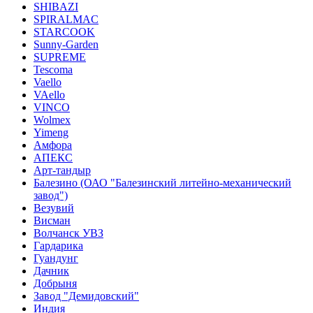
SHIBAZI
SPIRALMAC
STARCOOK
Sunny-Garden
SUPREME
Tescoma
Vaello
VAello
VINCO
Wolmex
Yimeng
Амфора
АПЕКС
Арт-тандыр
Балезино (ОАО "Балезинский литейно-механический
завод")
Везувий
Висман
Волчанск УВЗ
Гардарика
Гуандунг
Дачник
Добрыня
Завод "Демидовский"
Индия