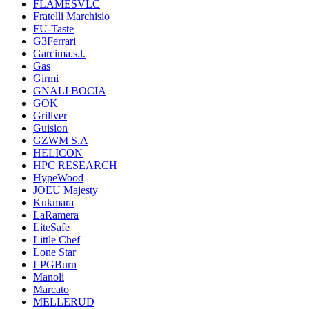
FLAMESVLC
Fratelli Marchisio
FU-Taste
G3Ferrari
Garcima.s.l.
Gas
Girmi
GNALI BOCIA
GOK
Grillver
Guision
GZWM S.A
HELICON
HPC RESEARCH
HypeWood
JOEU Majesty
Kukmara
LaRamera
LiteSafe
Little Chef
Lone Star
LPGBurn
Manoli
Marcato
MELLERUD