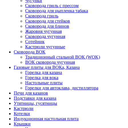
Чугунки
Сковорода гриль с прессом
Сковорода для цыпленка табака
Сковорода гриль
Сковорода для стейков
Сковорода для блинов
Жаровня чугунная
Сковорода чугунная
Сотейник
Кастрюли чугунные
Сковорода ВОК
Традиционный стальной ВОК (WOK)
ВОК сковорода чугунная
Газовые плиты для ВОКа, Казана
Горелка для казана
Горелка для вока
Настольные плиты
Горелки для автоклава, дистиллятора
Печи для казанов
Подставки для казана
Утятницы, гусятницы
Кастрюли
Котелки
Индукционная настольная плита
Крышки