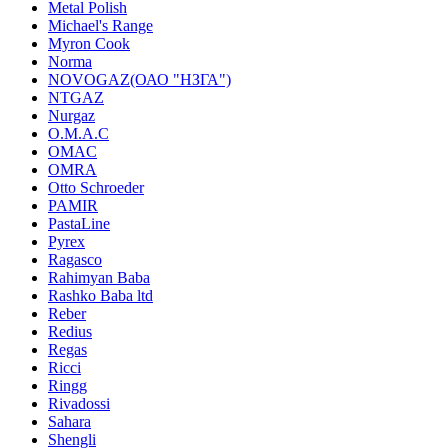
Metal Polish
Michael's Range
Myron Cook
Norma
NOVOGAZ(ОАО "НЗГА")
NTGAZ
Nurgaz
O.M.A.C
OMAC
OMRA
Otto Schroeder
PAMIR
PastaLine
Pyrex
Ragasco
Rahimyan Baba
Rashko Baba ltd
Reber
Redius
Regas
Ricci
Ringg
Rivadossi
Sahara
Shengli