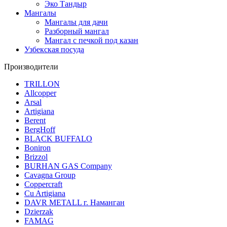
Эко Тандыр
Мангалы
Мангалы для дачи
Разборный мангал
Мангал с печкой под казан
Узбекская посуда
Производители
TRILLON
Allcopper
Arsal
Artigiana
Berent
BergHoff
BLACK BUFFALO
Boniron
Brizzol
BURHAN GAS Company
Cavagna Group
Coppercraft
Cu Artigiana
DAVR METALL г. Наманган
Dzierzak
FAMAG