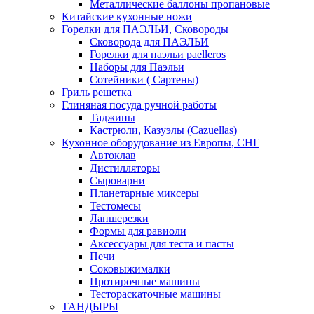
Металлические баллоны пропановые
Китайские кухонные ножи
Горелки для ПАЭЛЬИ, Сковороды
Сковорода для ПАЭЛЬИ
Горелки для паэльи paelleros
Наборы для Паэльи
Сотейники ( Сартены)
Гриль решетка
Глиняная посуда ручной работы
Таджины
Кастрюли, Казуэлы (Cazuellas)
Кухонное оборудование из Европы, СНГ
Автоклав
Дистилляторы
Сыроварни
Планетарные миксеры
Тестомесы
Лапшерезки
Формы для равиоли
Аксессуары для теста и пасты
Печи
Соковыжималки
Протирочные машины
Тестораскаточные машины
ТАНДЫРЫ