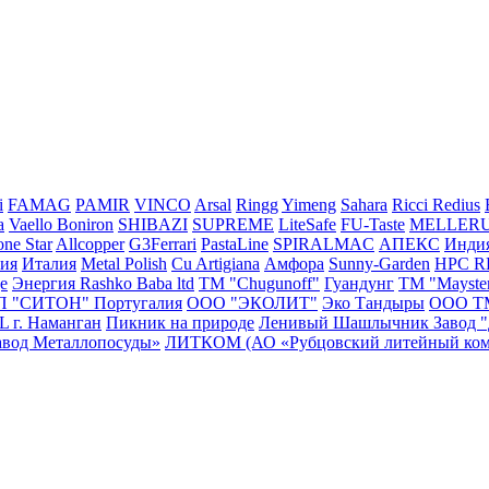
i
FAMAG
PAMIR
VINCO
Arsal
Ringg
Yimeng
Sahara
Ricci
Redius
a
Vaello
Boniron
SHIBAZI
SUPREME
LiteSafe
FU-Taste
MELLER
ne Star
Allcopper
G3Ferrari
PastaLine
SPIRALMAC
АПЕКС
Инди
сия
Италия
Metal Polish
Cu Artigiana
Амфора
Sunny-Garden
HPC 
e
Энергия
Rashko Baba ltd
ТМ "Chugunoff"
Гуандунг
ТМ "Mayste
П "СИТОН"
Португалия
ООО "ЭКОЛИТ"
Эко Тандыры
ООО Т
г. Наманган
Пикник на природе
Ленивый Шашлычник
Завод 
авод Металлопосуды»
ЛИТКОМ (АО «Рубцовский литейный ком