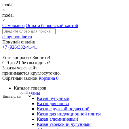
modal
×
modal
×
Самовывоз
Оплата банковской картой
chugunonline.ru
Покупай онлайн
+7 (926)332-41-41
Есть вопросы? Звоните!
С 9 до 21 без выходных!
Заказы через сайт
принимаются круглосуточно.
Обратный звонок
Корзина
0
Каталог товаров
Казаны
Диаметр, см
Казан чугунный
Казан для плова
Казан с дужкой подвесной
Казан для индукционной плиты
Казан алюминиевый
Казан узбекский чугунный