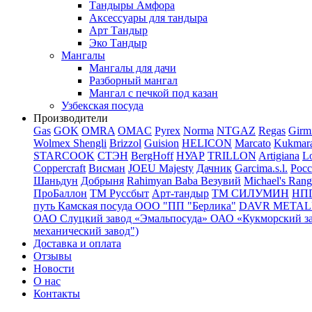
Тандыры Амфора
Аксессуары для тандыра
Арт Тандыр
Эко Тандыр
Мангалы
Мангалы для дачи
Разборный мангал
Мангал с печкой под казан
Узбекская посуда
Производители
Gas
GOK
OMRA
OMAC
Pyrex
Norma
NTGAZ
Regas
Girm
Wolmex
Shengli
Brizzol
Guision
HELICON
Marcato
Kukmar
STARCOOK
СТЭН
BergHoff
НУАР
TRILLON
Artigiana
Lo
Coppercraft
Висман
JOEU Majesty
Дачник
Garcima.s.l.
Рос
Шаньдун
Добрыня
Rahimyan Baba
Везувий
Michael's Rang
ПроБаллон
ТМ Руссбыт
Арт-тандыр
ТМ СИЛУМИН
НП
путь
Камская посуда
ООО "ПП "Берлика"
DAVR METALL 
ОАО Слуцкий завод «Эмальпосуда»
ОАО «Кукморский з
механический завод")
Доставка и оплата
Отзывы
Новости
О нас
Контакты