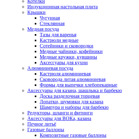
Котелки
Индукционная настольная плита
Крышки
Чугунная
Стеклянная
Медная посуда
Тазы для варенья
Кастрюли медные
Сотейники и сковородки
Медные чайники, кофейники
Медные кружки, кувшины
Аксессуары для кухни
Алюминиевая посуда
Кастрюля алюминиевая
Сковорода литая алюминиевая
Формы для выпечки хлебопекарные
Аксессуары для казана, шашлыка и барбекю
Доска разделочная торцевая
Лопатки, шумовки для казана
Шампура и наборы для барбекю
Редукторы, шланги и фитинги
Аксессуары для ВОКа, казана
Печное литьё
Газовые баллоны
Композитные газовые баллоны