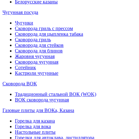
Белорусские казаны
Чугунная посуда
Чугунки
Сковорода гриль с прессом
Сковорода для цыпленка табака
Сковорода гриль
Сковорода для стейков
Сковорода для блинов
Жаровня чугунная
Сковорода чугунная
Сотейник
Кастрюли чугунные
Сковорода ВОК
Традиционный стальной ВОК (WOK)
ВОК сковорода чугунная
Газовые плиты для ВОКа, Казана
Горелка для казана
Горелка для вока
Настольные плиты
Горелки для автоклава, дистиллятора