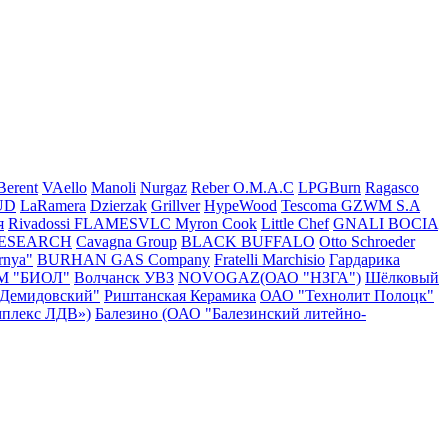
Berent
VAello
Manoli
Nurgaz
Reber
O.M.A.C
LPGBurn
Ragasco
UD
LaRamera
Dzierzak
Grillver
HypeWood
Tescoma
GZWM S.A
я
Rivadossi
FLAMESVLC
Myron Cook
Little Chef
GNALI BOCIA
RESEARCH
Cavagna Group
BLACK BUFFALO
Otto Schroeder
rnya"
BURHAN GAS Company
Fratelli Marchisio
Гардарика
М "БИОЛ"
Волчанск УВЗ
NOVOGAZ(ОАО "НЗГА")
Шёлковый
"Демидовский"
Риштанская Керамика
ОАО "Технолит Полоцк"
плекс ЛДВ»)
Балезино (ОАО "Балезинский литейно-