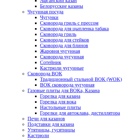
Афганский казан
Белорусские казаны
Чугунная посуда
Чугунки
Сковорода гриль с прессом
Сковорода для цыпленка табака
Сковорода гриль
Сковорода для стейков
Сковорода для блинов
Жаровня чугунная
Сковорода чугунная
Сотейник
Кастрюли чугунные
Сковорода ВОК
Традиционный стальной ВОК (WOK)
ВОК сковорода чугунная
Газовые плиты для ВОКа, Казана
Горелка для казана
Горелка для вока
Настольные плиты
Горелки для автоклава, дистиллятора
Печи для казанов
Подставки для казана
Утятницы, гусятницы
Кастрюли