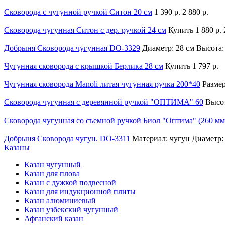
Сковорода с чугунной ручкой Ситон 20 см
1 390 р.
2 880 р.
Сковорода чугунная Ситон с дер. ручкой 24 см
Купить
1 880 р.
Добрыня Сковорода чугунная DO-3329
Диаметр: 28 см Высота:
Чугунная сковорода с крышкой Берлика 28 см
Купить
1 797 р.
Чугунная сковорода Manoli литая чугунная ручка 200*40
Разме
Сковорода чугунная с деревянной ручкой "ОПТИМА" 60
Высот
Сковорода чугунная со съемной ручкой Биол "Оптима" (260 мм
Добрыня Сковорода чугун. DO-3311
Материал: чугун Диаметр:
Казаны
Казан чугунный
Казан для плова
Казан с дужкой подвесной
Казан для индукционной плиты
Казан алюминиевый
Казан узбекский чугунный
Афганский казан