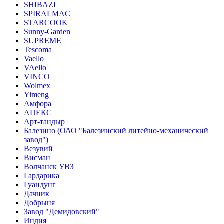
SHIBAZI
SPIRALMAC
STARCOOK
Sunny-Garden
SUPREME
Tescoma
Vaello
VAello
VINCO
Wolmex
Yimeng
Амфора
АПЕКС
Арт-тандыр
Балезино (ОАО "Балезинский литейно-механический
завод")
Везувий
Висман
Волчанск УВЗ
Гардарика
Гуандунг
Дачник
Добрыня
Завод "Демидовский"
Индия