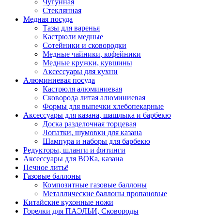
Чугунная
Стеклянная
Медная посуда
Тазы для варенья
Кастрюли медные
Сотейники и сковородки
Медные чайники, кофейники
Медные кружки, кувшины
Аксессуары для кухни
Алюминиевая посуда
Кастрюля алюминиевая
Сковорода литая алюминиевая
Формы для выпечки хлебопекарные
Аксессуары для казана, шашлыка и барбекю
Доска разделочная торцевая
Лопатки, шумовки для казана
Шампура и наборы для барбекю
Редукторы, шланги и фитинги
Аксессуары для ВОКа, казана
Печное литьё
Газовые баллоны
Композитные газовые баллоны
Металлические баллоны пропановые
Китайские кухонные ножи
Горелки для ПАЭЛЬИ, Сковороды