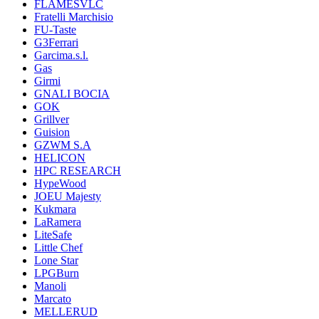
FLAMESVLC
Fratelli Marchisio
FU-Taste
G3Ferrari
Garcima.s.l.
Gas
Girmi
GNALI BOCIA
GOK
Grillver
Guision
GZWM S.A
HELICON
HPC RESEARCH
HypeWood
JOEU Majesty
Kukmara
LaRamera
LiteSafe
Little Chef
Lone Star
LPGBurn
Manoli
Marcato
MELLERUD