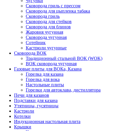
Чугунки
Сковорода гриль с прессом
Сковорода для цыпленка табака
Сковорода гриль
Сковорода для стейков
Сковорода для блинов
Жаровня чугунная
Сковорода чугунная
Сотейник
Кастрюли чугунные
Сковорода ВОК
Традиционный стальной ВОК (WOK)
ВОК сковорода чугунная
Газовые плиты для ВОКа, Казана
Горелка для казана
Горелка для вока
Настольные плиты
Горелки для автоклава, дистиллятора
Печи для казанов
Подставки для казана
Утятницы, гусятницы
Кастрюли
Котелки
Индукционная настольная плита
Крышки