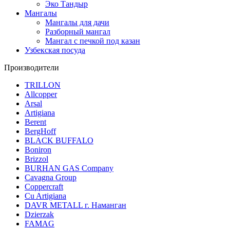
Эко Тандыр
Мангалы
Мангалы для дачи
Разборный мангал
Мангал с печкой под казан
Узбекская посуда
Производители
TRILLON
Allcopper
Arsal
Artigiana
Berent
BergHoff
BLACK BUFFALO
Boniron
Brizzol
BURHAN GAS Company
Cavagna Group
Coppercraft
Cu Artigiana
DAVR METALL г. Наманган
Dzierzak
FAMAG