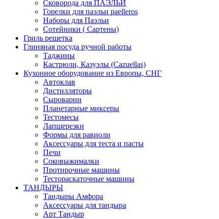
Сковорода для ПАЭЛЬИ
Горелки для паэльи paelleros
Наборы для Паэльи
Сотейники ( Сартены)
Гриль решетка
Глиняная посуда ручной работы
Таджины
Кастрюли, Казуэлы (Cazuellas)
Кухонное оборудование из Европы, СНГ
Автоклав
Дистилляторы
Сыроварни
Планетарные миксеры
Тестомесы
Лапшерезки
Формы для равиоли
Аксессуары для теста и пасты
Печи
Соковыжималки
Протирочные машины
Тестораскаточные машины
ТАНДЫРЫ
Тандыры Амфора
Аксессуары для тандыра
Арт Тандыр