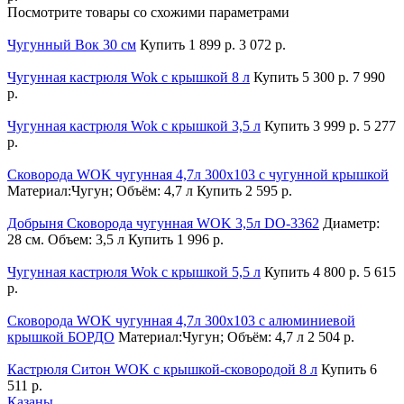
Посмотрите товары со схожими параметрами
Чугунный Вок 30 см
Купить
1 899 р.
3 072 р.
Чугунная кастрюля Wok с крышкой 8 л
Купить
5 300 р.
7 990
р.
Чугунная кастрюля Wok с крышкой 3,5 л
Купить
3 999 р.
5 277
р.
Сковорода WOK чугунная 4,7л 300х103 с чугунной крышкой
Материал:Чугун; Объём: 4,7 л
Купить
2 595 р.
Добрыня Сковорода чугунная WOK 3,5л DO-3362
Диаметр:
28 см. Объем: 3,5 л
Купить
1 996 р.
Чугунная кастрюля Wok с крышкой 5,5 л
Купить
4 800 р.
5 615
р.
Сковорода WOK чугунная 4,7л 300х103 с алюминиевой
крышкой БОРДО
Материал:Чугун; Объём: 4,7 л
2 504 р.
Кастрюля Ситон WOK с крышкой-сковородой 8 л
Купить
6
511 р.
Казаны