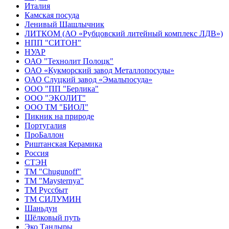
Италия
Камская посуда
Ленивый Шашлычник
ЛИТКОМ (АО «Рубцовский литейный комплекс ЛДВ»)
НПП "СИТОН"
НУАР
ОАО "Технолит Полоцк"
ОАО «Кукморский завод Металлопосуды»
ОАО Слуцкий завод «Эмальпосуда»
ООО "ПП "Берлика"
ООО "ЭКОЛИТ"
ООО ТМ "БИОЛ"
Пикник на природе
Португалия
ПроБаллон
Риштанская Керамика
Россия
СТЭН
ТМ "Chugunoff"
ТМ "Maysternya"
ТМ Руссбыт
ТМ СИЛУМИН
Шаньдун
Шёлковый путь
Эко Тандыры