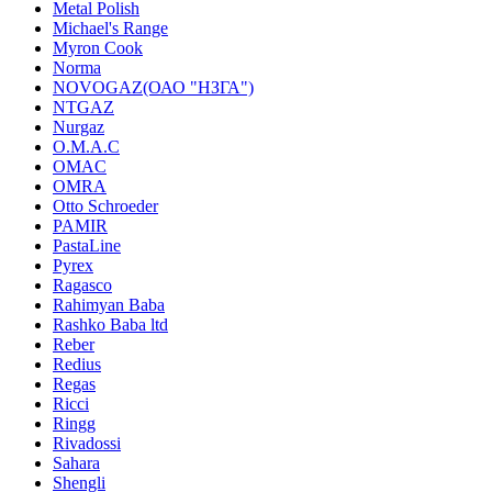
Metal Polish
Michael's Range
Myron Cook
Norma
NOVOGAZ(ОАО "НЗГА")
NTGAZ
Nurgaz
O.M.A.C
OMAC
OMRA
Otto Schroeder
PAMIR
PastaLine
Pyrex
Ragasco
Rahimyan Baba
Rashko Baba ltd
Reber
Redius
Regas
Ricci
Ringg
Rivadossi
Sahara
Shengli