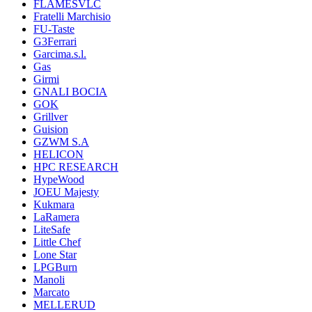
FLAMESVLC
Fratelli Marchisio
FU-Taste
G3Ferrari
Garcima.s.l.
Gas
Girmi
GNALI BOCIA
GOK
Grillver
Guision
GZWM S.A
HELICON
HPC RESEARCH
HypeWood
JOEU Majesty
Kukmara
LaRamera
LiteSafe
Little Chef
Lone Star
LPGBurn
Manoli
Marcato
MELLERUD