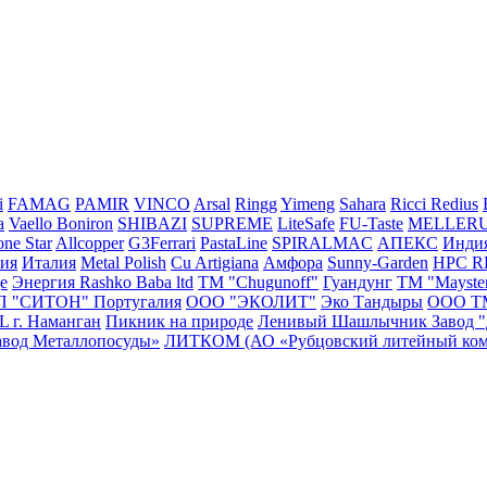
i
FAMAG
PAMIR
VINCO
Arsal
Ringg
Yimeng
Sahara
Ricci
Redius
a
Vaello
Boniron
SHIBAZI
SUPREME
LiteSafe
FU-Taste
MELLER
ne Star
Allcopper
G3Ferrari
PastaLine
SPIRALMAC
АПЕКС
Инди
сия
Италия
Metal Polish
Cu Artigiana
Амфора
Sunny-Garden
HPC 
e
Энергия
Rashko Baba ltd
ТМ "Chugunoff"
Гуандунг
ТМ "Mayste
П "СИТОН"
Португалия
ООО "ЭКОЛИТ"
Эко Тандыры
ООО Т
г. Наманган
Пикник на природе
Ленивый Шашлычник
Завод 
авод Металлопосуды»
ЛИТКОМ (АО «Рубцовский литейный ком