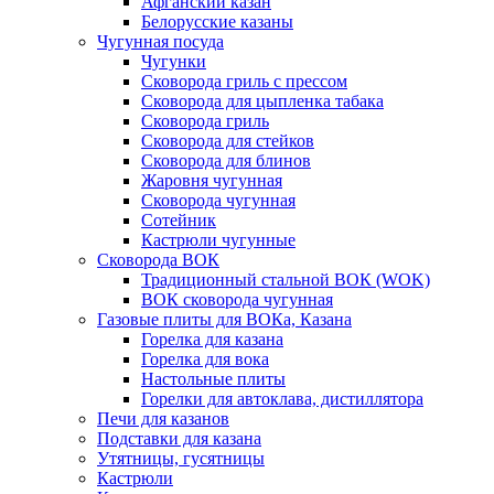
Афганский казан
Белорусские казаны
Чугунная посуда
Чугунки
Сковорода гриль с прессом
Сковорода для цыпленка табака
Сковорода гриль
Сковорода для стейков
Сковорода для блинов
Жаровня чугунная
Сковорода чугунная
Сотейник
Кастрюли чугунные
Сковорода ВОК
Традиционный стальной ВОК (WOK)
ВОК сковорода чугунная
Газовые плиты для ВОКа, Казана
Горелка для казана
Горелка для вока
Настольные плиты
Горелки для автоклава, дистиллятора
Печи для казанов
Подставки для казана
Утятницы, гусятницы
Кастрюли