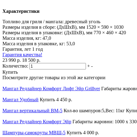
Характеристики
Топливо для гриля / мангала:
древесный уголь
Размеры изделия в сборе: (ДхШхВ), мм
1520 × 590 × 1030
Размеры изделия в упаковке: (ДхШхВ), мм
770 × 460 × 420
Масса изделия, кг:
47,0
Масса изделия в упаковке, кг:
53,0
Гарантия, лет
1 год
Гарантия качества!
23 990 р.
18 500 р.
Количество:
+
-
Купить
Посмотрите другие товары из этой же категории
Мангал Редлайнер Комфорт Лифт Эйр Grillver
Габариты жаровн
Мангал Удобный
Купить
4 450 р.
Мангал вертикальный ВМ-5
Кол-во шампуров:5,Вес: 11кг
Купи
Мангал Редлайнер Комфорт Эйр
Габариты жаровни: 1000 х 330
Шампуры-самокруты МВШ-5
Купить
4 000 р.