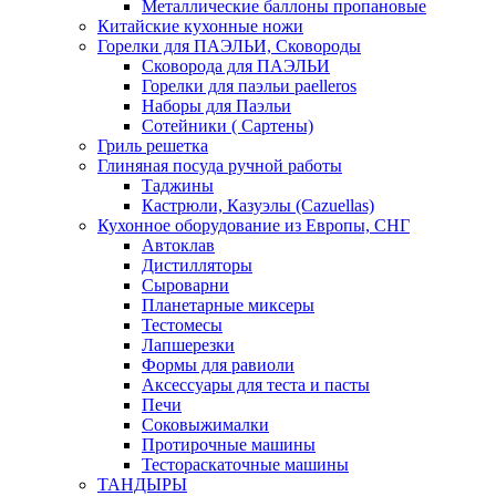
Металлические баллоны пропановые
Китайские кухонные ножи
Горелки для ПАЭЛЬИ, Сковороды
Сковорода для ПАЭЛЬИ
Горелки для паэльи paelleros
Наборы для Паэльи
Сотейники ( Сартены)
Гриль решетка
Глиняная посуда ручной работы
Таджины
Кастрюли, Казуэлы (Cazuellas)
Кухонное оборудование из Европы, СНГ
Автоклав
Дистилляторы
Сыроварни
Планетарные миксеры
Тестомесы
Лапшерезки
Формы для равиоли
Аксессуары для теста и пасты
Печи
Соковыжималки
Протирочные машины
Тестораскаточные машины
ТАНДЫРЫ