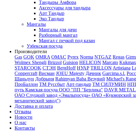
Тандыры Амфора
Аксессуары для тандыра
Арт Тандыр
Эко Тандыр
Мангалы
Мангалы для дачи
Разборный мангал
Мангал с печкой под казан
Узбекская посуда
Производители
Gas
GOK
OMRA
OMAC
Pyrex
Norma
NTGAZ
Regas
Girm
Wolmex
Shengli
Brizzol
Guision
HELICON
Marcato
Kukmar
STARCOOK
СТЭН
BergHoff
НУАР
TRILLON
Artigiana
Lo
Coppercraft
Висман
JOEU Majesty
Дачник
Garcima.s.l.
Рос
Шаньдун
Добрыня
Rahimyan Baba
Везувий
Michael's Rang
ПроБаллон
ТМ Руссбыт
Арт-тандыр
ТМ СИЛУМИН
НП
путь
Камская посуда
ООО "ПП "Берлика"
DAVR METALL 
ОАО Слуцкий завод «Эмальпосуда»
ОАО «Кукморский з
механический завод")
Доставка и оплата
Отзывы
Новости
О нас
Контакты