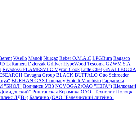
Berent
VAello
Manoli
Nurgaz
Reber
O.M.A.C
LPGBurn
Ragasco
UD
LaRamera
Dzierzak
Grillver
HypeWood
Tescoma
GZWM S.A
я
Rivadossi
FLAMESVLC
Myron Cook
Little Chef
GNALI BOCIA
RESEARCH
Cavagna Group
BLACK BUFFALO
Otto Schroeder
rnya"
BURHAN GAS Company
Fratelli Marchisio
Гардарика
М "БИОЛ"
Волчанск УВЗ
NOVOGAZ(ОАО "НЗГА")
Шёлковый
"Демидовский"
Риштанская Керамика
ОАО "Технолит Полоцк"
плекс ЛДВ»)
Балезино (ОАО "Балезинский литейно-