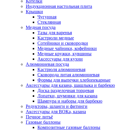
Котелки
Индукционная настольная плита
Крышки
Чугунная
Стеклянная
Медная посуда
Тазы для варенья
Кастрюли медные
Сотейники и сковородки
Медные чайники, кофейники
Медные кружки, кувшины
Аксессуары для кухни
Алюминиевая посуда
Кастрюля алюминиевая
Сковорода литая алюминиевая
Формы для выпечки хлебопекарные
Аксессуары для казана, шашлыка и барбекю
Доска разделочная торцевая
Лопатки, шумовки для казана
Шампура и наборы для барбекю
Редукторы, шланги и фитинги
Аксессуары для ВОКа, казана
Печное литьё
Газовые баллоны
Композитные газовые баллоны