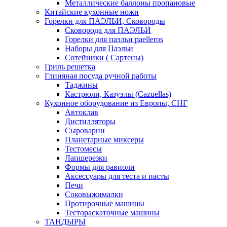
Металлические баллоны пропановые
Китайские кухонные ножи
Горелки для ПАЭЛЬИ, Сковороды
Сковорода для ПАЭЛЬИ
Горелки для паэльи paelleros
Наборы для Паэльи
Сотейники ( Сартены)
Гриль решетка
Глиняная посуда ручной работы
Таджины
Кастрюли, Казуэлы (Cazuellas)
Кухонное оборудование из Европы, СНГ
Автоклав
Дистилляторы
Сыроварни
Планетарные миксеры
Тестомесы
Лапшерезки
Формы для равиоли
Аксессуары для теста и пасты
Печи
Соковыжималки
Протирочные машины
Тестораскаточные машины
ТАНДЫРЫ