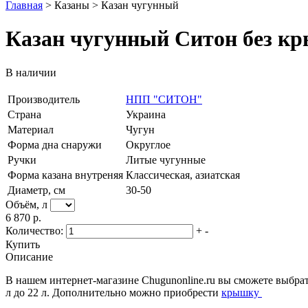
Главная
>
Казаны
>
Казан чугунный
Казан чугунный Ситон без кр
В наличии
Производитель
НПП "СИТОН"
Страна
Украина
Материал
Чугун
Форма дна снаружи
Округлое
Ручки
Литые чугунные
Форма казана внутреняя
Классическая, азиатская
Диаметр, см
30-50
Объём, л
6 870 р.
Количество:
+
-
Купить
Описание
В нашем интернет-магазине Chugunonline.ru вы сможете выбра
л до 22 л. Дополнительно можно приобрести
крышку