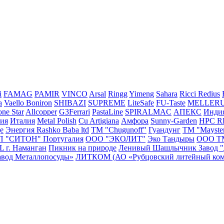
i
FAMAG
PAMIR
VINCO
Arsal
Ringg
Yimeng
Sahara
Ricci
Redius
a
Vaello
Boniron
SHIBAZI
SUPREME
LiteSafe
FU-Taste
MELLER
ne Star
Allcopper
G3Ferrari
PastaLine
SPIRALMAC
АПЕКС
Инди
сия
Италия
Metal Polish
Cu Artigiana
Амфора
Sunny-Garden
HPC 
e
Энергия
Rashko Baba ltd
ТМ "Chugunoff"
Гуандунг
ТМ "Mayste
П "СИТОН"
Португалия
ООО "ЭКОЛИТ"
Эко Тандыры
ООО Т
г. Наманган
Пикник на природе
Ленивый Шашлычник
Завод 
авод Металлопосуды»
ЛИТКОМ (АО «Рубцовский литейный ком