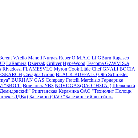
Berent
VAello
Manoli
Nurgaz
Reber
O.M.A.C
LPGBurn
Ragasco
UD
LaRamera
Dzierzak
Grillver
HypeWood
Tescoma
GZWM S.A
я
Rivadossi
FLAMESVLC
Myron Cook
Little Chef
GNALI BOCIA
RESEARCH
Cavagna Group
BLACK BUFFALO
Otto Schroeder
rnya"
BURHAN GAS Company
Fratelli Marchisio
Гардарика
М "БИОЛ"
Волчанск УВЗ
NOVOGAZ(ОАО "НЗГА")
Шёлковый
"Демидовский"
Риштанская Керамика
ОАО "Технолит Полоцк"
плекс ЛДВ»)
Балезино (ОАО "Балезинский литейно-