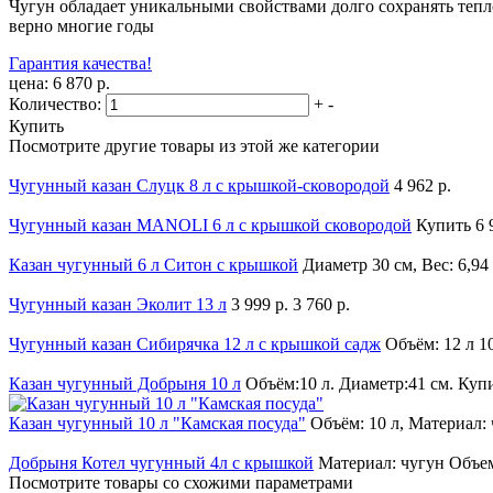
Чугун обладает уникальными свойствами долго сохранять тепло
верно многие годы
Гарантия качества!
цена: 6 870 р.
Количество:
+
-
Купить
Посмотрите другие товары из этой же категории
Чугунный казан Слуцк 8 л с крышкой-сковородой
4 962 р.
Чугунный казан MANOLI 6 л c крышкой сковородой
Купить
6 
Казан чугунный 6 л Ситон с крышкой
Диаметр 30 см, Вес: 6,94
Чугунный казан Эколит 13 л
3 999 р.
3 760 р.
Чугунный казан Сибирячка 12 л c крышкой садж
Объём: 12 л
1
Казан чугунный Добрыня 10 л
Объём:10 л. Диаметр:41 см.
Куп
Казан чугунный 10 л "Камская посуда"
Объём: 10 л, Материал:
Добрыня Котел чугунный 4л с крышкой
Материал: чугун Объем
Посмотрите товары со схожими параметрами