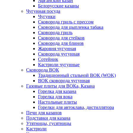
Афганский казан
Белорусские казаны
Чугунная посуда
Чугунки
Сковорода гриль с прессом
Сковорода для цыпленка табака
Сковорода гриль
Сковорода для стейков
Сковорода для блинов
Жаровня чугунная
Сковорода чугунная
Сотейник
Кастрюли чугунные
Сковорода ВОК
Традиционный стальной ВОК (WOK)
ВОК сковорода чугунная
Газовые плиты для ВОКа, Казана
Горелка для казана
Горелка для вока
Настольные плиты
Горелки для автоклава, дистиллятора
Печи для казанов
Подставки для казана
Утятницы, гусятницы
Кастрюли