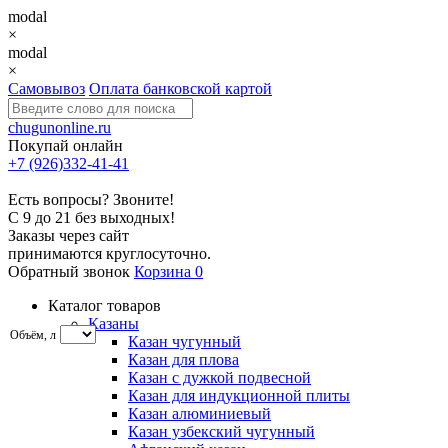
modal
×
modal
×
Самовывоз
Оплата банковской картой
chugunonline.ru
Покупай онлайн
+7 (926)332-41-41
Есть вопросы? Звоните!
С 9 до 21 без выходных!
Заказы через сайт
принимаются круглосуточно.
Обратный звонок
Корзина
0
Каталог товаров
Казаны
Объём, л
Казан чугунный
Казан для плова
Казан с дужкой подвесной
Казан для индукционной плиты
Казан алюминиевый
Казан узбекский чугунный