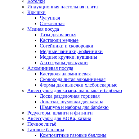
Котелки
Индукционная настольная плита
Крышки
Чугунная
Стеклянная
Медная посуда
Тазы для варенья
Кастрюли медные
Сотейники и сковородки
Медные чайники, кофейники
Медные кружки, кувшины
Аксессуары для кухни
Алюминиевая посуда
Кастрюля алюминиевая
Сковорода литая алюминиевая
Формы для выпечки хлебопекарные
Аксессуары для казана, шашлыка и барбекю
Доска разделочная торцевая
Лопатки, шумовки для казана
Шампура и наборы для барбекю
Редукторы, шланги и фитинги
Аксессуары для ВОКа, казана
Печное литьё
Газовые баллоны
Композитные газовые баллоны