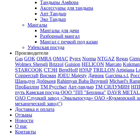
Тандыры Амфора
Аксессуары для тандыра
Арт Тандыр
Эко Тандыр
Мангалы
Мангалы для дачи
Разборный мангал
Мангал с печкой под казан
Узбекская посуда
Производители
Gas
GOK
OMRA
OMAC
Pyrex
Norma
NTGAZ
Regas
Girm
Wolmex
Shengli
Brizzol
Guision
HELICON
Marcato
Kukmar
STARCOOK
СТЭН
BergHoff
НУАР
TRILLON
Artigiana
Lo
Coppercraft
Висман
JOEU Majesty
Дачник
Garcima.s.l.
Рос
Шаньдун
Добрыня
Rahimyan Baba
Везувий
Michael's Rang
ПроБаллон
ТМ Руссбыт
Арт-тандыр
ТМ СИЛУМИН
НП
путь
Камская посуда
ООО "ПП "Берлика"
DAVR METALL 
ОАО Слуцкий завод «Эмальпосуда»
ОАО «Кукморский з
механический завод")
Доставка и оплата
Отзывы
Новости
О нас
Контакты