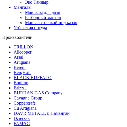
Эко Тандыр
Мангалы
Мангалы для дачи
Разборный мангал
Мангал с печкой под казан
Узбекская посуда
Производители
TRILLON
Allcopper
Arsal
Artigiana
Berent
BergHoff
BLACK BUFFALO
Boniron
Brizzol
BURHAN GAS Company
Cavagna Group
Coppercraft
Cu Artigiana
DAVR METALL г. Наманган
Dzierzak
FAMAG