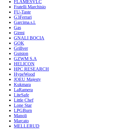
FLAMESVLC
Fratelli Marchisio
FU-Taste
G3Ferrari
Garcima.s.l.
Gas
Girmi
GNALI BOCIA
GOK
Grillver
Guision
GZWM S.A
HELICON
HPC RESEARCH
HypeWood
JOEU Majesty
Kukmara
LaRamera
LiteSafe
Little Chef
Lone Star
LPGBurn
Manoli
Marcato
MELLERUD