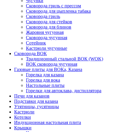
Чугунки
Сковорода гриль с прессом
Сковорода для цыпленка табака
Сковорода гриль
Сковорода для стейков
Сковорода для блинов
Жаровня чугунная
Сковорода чугунная
Сотейник
Кастрюли чугунные
Сковорода ВОК
Традиционный стальной ВОК (WOK)
ВОК сковорода чугунная
Газовые плиты для ВОКа, Казана
Горелка для казана
Горелка для вока
Настольные плиты
Горелки для автоклава, дистиллятора
Печи для казанов
Подставки для казана
Утятницы, гусятницы
Кастрюли
Котелки
Индукционная настольная плита
Крышки