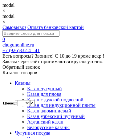
modal
×
modal
×
Самовывоз
Оплата банковской картой
0
chugunonline.ru
+7 (926)332-41-41
Есть вопросы? Звоните!
С 10 до 19 кроме вскр.!
Заказы через сайт принимаются круглосуточно.
Обратный звонок
Каталог товаров
Казаны
Казан чугунный
Казан для плова
Казан с дужкой подвесной
Объем, л
Объём, л
Диаметр, см
Объём
Объем, л
Объем, л
Объем,л
Казан для индукционной плиты
Казан алюминиевый
Казан узбекский чугунный
Афганский казан
Белорусские казаны
Чугунная посуда