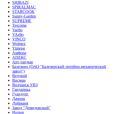
SHIBAZI
SPIRALMAC
STARCOOK
Sunny-Garden
SUPREME
Tescoma
Vaello
VAello
VINCO
Wolmex
Yimeng
Амфора
АПЕКС
Арт-тандыр
Балезино (ОАО "Балезинский литейно-механический
завод")
Везувий
Висман
Волчанск УВЗ
Гардарика
Гуандунг
Дачник
Добрыня
Завод "Демидовский"
Индия