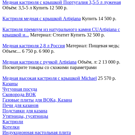
Медная кастрюля с крышкой Португалия 3,5-5 л луженая
Объём: 3,5-5 л
Купить
12 500 р.
Кастрюля медная с крышкой Artigiana
Купить
14 500 р.
Кастрюля премиум из натурального камня CUArtigiana с
крышкой и...
Материал: Стеатит
Купить
32 500 р.
Медная кастрюля 2,8 л Россия
Материал: Пищевая медь;
Объем:...
6 750 р.
6 900 р.
Медная кастрюля с ручкой Artigiana
Объём, л: 2
13 000 р.
Посмотрите товары со схожими параметрами
Медная высокая кастрюля с крышкой Michael
25 570 р.
Казаны
Чугунная посуда
Сковорода ВОК
Газовые плиты для ВОКа, Казана
Печи для казанов
Подставки для казана
Утятницы, гусятницы
Кастрюли
Котелки
Индукционная настольная плита