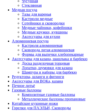
Чугунная
Стеклянная
Медная посуда
Тазы для варенья
Кастрюли медные
Сотейники и сковородки
Медные чайники, кофейники
Медные кружки, кувшины
Аксессуары для кухни
Алюминиевая посуда
Кастрюля алюминиевая
Сковорода литая алюминиевая
Формы для выпечки хлебопекарные
Аксессуары для казана, шашлыка и барбекю
Доска разделочная торцевая
Лопатки, шумовки для казана
Шампура и наборы для барбекю
Редукторы, шланги и фитинги
Аксессуары для ВОКа, казана
Печное литьё
Газовые баллоны
Композитные газовые баллоны
Металлические баллоны пропановые
Китайские кухонные ножи
Горелки для ПАЭЛЬИ, Сковороды