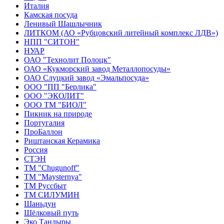
Италия
Камская посуда
Ленивый Шашлычник
ЛИТКОМ (АО «Рубцовский литейный комплекс ЛДВ»)
НПП "СИТОН"
НУАР
ОАО "Технолит Полоцк"
ОАО «Кукморский завод Металлопосуды»
ОАО Слуцкий завод «Эмальпосуда»
ООО "ПП "Берлика"
ООО "ЭКОЛИТ"
ООО ТМ "БИОЛ"
Пикник на природе
Португалия
ПроБаллон
Риштанская Керамика
Россия
СТЭН
ТМ "Chugunoff"
ТМ "Maysternya"
ТМ Руссбыт
ТМ СИЛУМИН
Шаньдун
Шёлковый путь
Эко Тандыры