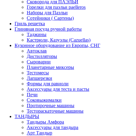
Сковорода для ПАЭЛЬИ
Горелки для паэльи paelleros
Наборы для Паэльи
Сотейники ( Сартены)
Гриль решетка
Глиняная посуда ручной работы
Таджины
Кастрюли, Казуэлы (Cazuellas)
Кухонное оборудование из Европы, СНГ
Автоклав
Дистилляторы
Сыроварни
Планетарные миксеры
Тестомесы
Лапшерезки
Формы для равиоли
Аксессуары для теста и пасты
Печи
Соковыжималки
Протирочные машины
Тестораскаточные машины
ТАНДЫРЫ
Тандыры Амфора
Аксессуары для тандыра
Арт Тандыр