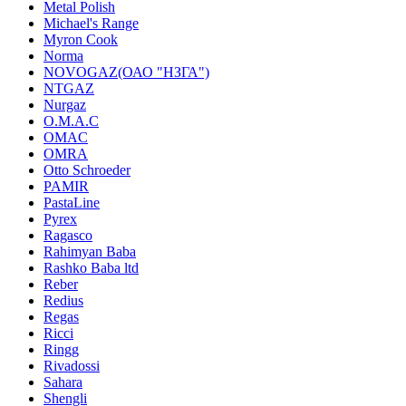
Metal Polish
Michael's Range
Myron Cook
Norma
NOVOGAZ(ОАО "НЗГА")
NTGAZ
Nurgaz
O.M.A.C
OMAC
OMRA
Otto Schroeder
PAMIR
PastaLine
Pyrex
Ragasco
Rahimyan Baba
Rashko Baba ltd
Reber
Redius
Regas
Ricci
Ringg
Rivadossi
Sahara
Shengli