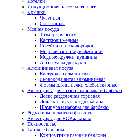
Котелки
Индукционная настольная плита
Крышки
Чугунная
Стеклянная
Медная посуда
Тазы для варенья
Кастрюли медные
Сотейники и сковородки
Медные чайники, кофейники
Медные кружки, кувшины
Аксессуары для кухни
Алюминиевая посуда
Кастрюля алюминиевая
Сковорода литая алюминиевая
Формы для выпечки хлебопекарные
Аксессуары для казана, шашлыка и барбекю
Доска разделочная торцевая
Лопатки, шумовки для казана
Шампура и наборы для барбекю
Редукторы, шланги и фитинги
Аксессуары для ВОКа, казана
Печное литьё
Газовые баллоны
Композитные газовые баллоны