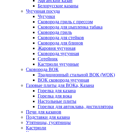
Афганский казан
Белорусские казаны
Чугунная посуда
Чугунки
Сковорода гриль с прессом
Сковорода для цыпленка табака
Сковорода гриль
Сковорода для стейков
Сковорода для блинов
Жаровня чугунная
Сковорода чугунная
Сотейник
Кастрюли чугунные
Сковорода ВОК
Традиционный стальной ВОК (WOK)
ВОК сковорода чугунная
Газовые плиты для ВОКа, Казана
Горелка для казана
Горелка для вока
Настольные плиты
Горелки для автоклава, дистиллятора
Печи для казанов
Подставки для казана
Утятницы, гусятницы
Кастрюли