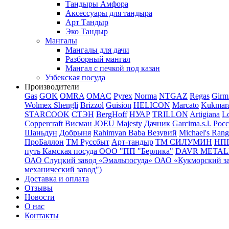
Тандыры Амфора
Аксессуары для тандыра
Арт Тандыр
Эко Тандыр
Мангалы
Мангалы для дачи
Разборный мангал
Мангал с печкой под казан
Узбекская посуда
Производители
Gas
GOK
OMRA
OMAC
Pyrex
Norma
NTGAZ
Regas
Girm
Wolmex
Shengli
Brizzol
Guision
HELICON
Marcato
Kukmar
STARCOOK
СТЭН
BergHoff
НУАР
TRILLON
Artigiana
Lo
Coppercraft
Висман
JOEU Majesty
Дачник
Garcima.s.l.
Рос
Шаньдун
Добрыня
Rahimyan Baba
Везувий
Michael's Rang
ПроБаллон
ТМ Руссбыт
Арт-тандыр
ТМ СИЛУМИН
НП
путь
Камская посуда
ООО "ПП "Берлика"
DAVR METALL 
ОАО Слуцкий завод «Эмальпосуда»
ОАО «Кукморский з
механический завод")
Доставка и оплата
Отзывы
Новости
О нас
Контакты