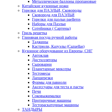
Металлические баллоны пропановые
Китайские кухонные ножи
Горелки для ПАЭЛЬИ, Сковороды
Сковорода для ПАЭЛЬИ
Горелки для паэльи paelleros
Наборы для Паэльи
Сотейники ( Сартены)
Гриль решетка
Глиняная посуда ручной работы
Таджины
Кастрюли, Казуэлы (Cazuellas)
Кухонное оборудование из Европы, СНГ
Автоклав
Дистилляторы
Сыроварни
Планетарные миксеры
Тестомесы
Лапшерезки
Формы для равиоли
Аксессуары для теста и пасты
Печи
Соковыжималки
Протирочные машины
Тестораскаточные машины
ТАНДЫРЫ