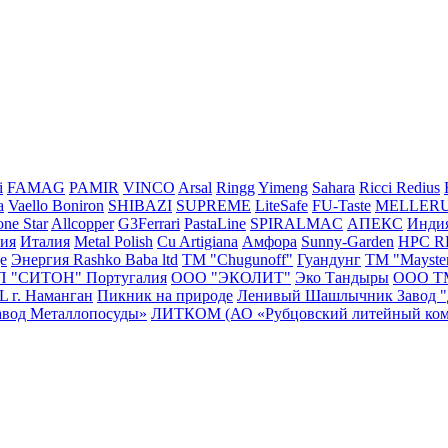
i
FAMAG
PAMIR
VINCO
Arsal
Ringg
Yimeng
Sahara
Ricci
Redius
a
Vaello
Boniron
SHIBAZI
SUPREME
LiteSafe
FU-Taste
MELLER
ne Star
Allcopper
G3Ferrari
PastaLine
SPIRALMAC
АПЕКС
Инди
сия
Италия
Metal Polish
Cu Artigiana
Амфора
Sunny-Garden
HPC 
e
Энергия
Rashko Baba ltd
ТМ "Chugunoff"
Гуандунг
ТМ "Mayste
П "СИТОН"
Португалия
ООО "ЭКОЛИТ"
Эко Тандыры
ООО Т
г. Наманган
Пикник на природе
Ленивый Шашлычник
Завод 
авод Металлопосуды»
ЛИТКОМ (АО «Рубцовский литейный ком