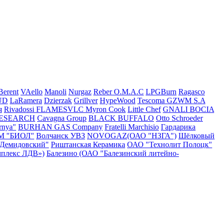
Berent
VAello
Manoli
Nurgaz
Reber
O.M.A.C
LPGBurn
Ragasco
UD
LaRamera
Dzierzak
Grillver
HypeWood
Tescoma
GZWM S.A
я
Rivadossi
FLAMESVLC
Myron Cook
Little Chef
GNALI BOCIA
RESEARCH
Cavagna Group
BLACK BUFFALO
Otto Schroeder
rnya"
BURHAN GAS Company
Fratelli Marchisio
Гардарика
М "БИОЛ"
Волчанск УВЗ
NOVOGAZ(ОАО "НЗГА")
Шёлковый
"Демидовский"
Риштанская Керамика
ОАО "Технолит Полоцк"
плекс ЛДВ»)
Балезино (ОАО "Балезинский литейно-