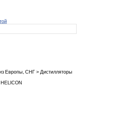
той
из Европы, СНГ
>
Дистилляторы
2 HELICON