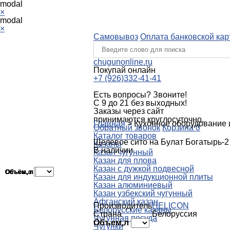
modal
×
modal
×
Самовывоз
Оплата банковской кар
chugunonline.ru
Покупай онлайн
+7 (926)332-41-41
Есть вопросы? Звоните!
С 9 до 21 без выходных!
Заказы через сайт
принимаются круглосуточно.
Главная
>
Кухонное оборудование 
Обратный звонок
Корзина
0
Каталог товаров
Щелевое сито на Булат Богатырь-
Казаны
В наличии
Казан чугунный
Казан для плова
Казан с дужкой подвесной
Объем, л
Объем, л
Объем, л
Объем, л
Объем,л
Объём, л
Объём, л
Объем, л
Казан для индукционной плиты
Казан алюминиевый
Казан узбекский чугунный
Афганский казан
Производитель
HELICON
Белорусские казаны
Страна
Белоруссия
Чугунная посуда
Объем,л
Чугунки