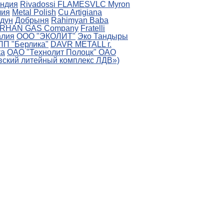
ндия
Rivadossi
FLAMESVLC
Myron
лия
Metal Polish
Cu Artigiana
дун
Добрыня
Rahimyan Baba
RHAN GAS Company
Fratelli
алия
ООО "ЭКОЛИТ"
Эко Тандыры
ПП "Берлика"
DAVR METALL г.
ка
ОАО "Технолит Полоцк"
ОАО
ский литейный комплекс ЛДВ»)