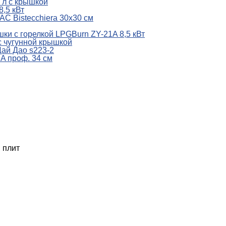
 л с крышкой
8,5 кВт
C Bistecchiera 30x30 см
шки с горелкой LPGBurn ZY-21A 8,5 кВт
с чугунной крышкой
Цай Дао s223-2
A проф. 34 см
 плит