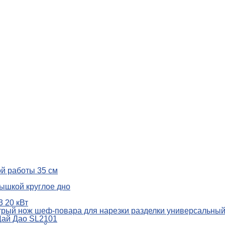
й работы 35 см
рышкой круглое дно
 20 кВт
рый нож шеф-повара для нарезки разделки универсальный
Цай Дао SL2101