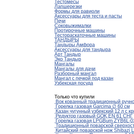
Тестомесы
Лапшерезки
Формы для равиоли
Аксессуары для теста и пасты
Печи
Соковыжималки
Протирочные машины
Тестораскаточные машины
ТАНДЫРЫ
Тандыры Амфора
Аксессуары для тандыра
Арт Тандыр
Эко Тандыр
Мангалы
Мангалы для дачи
Разборный мангал
Мангал с печкой под казан
Узбекская посуда
Только что купили
Вок кованный традиционный ручно
Горелка газовая Garcima ∅ 60 см
Казан чугунный узбекский 12 л с к
Редуктор газовый GOK EN 61 СНГ
Горелка газовая LPGBurn ZYB6L-03
Традиционный поварской сверхост
Китайский поварской нож Shibazi 