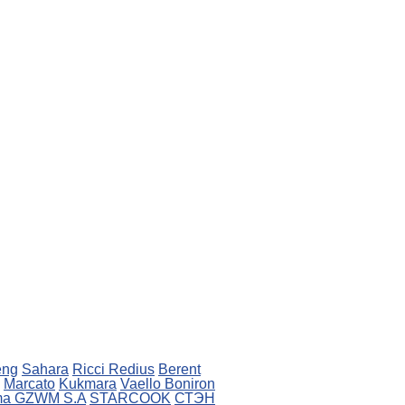
eng
Sahara
Ricci
Redius
Berent
Marcato
Kukmara
Vaello
Boniron
ma
GZWM S.A
STARCOOK
СТЭН