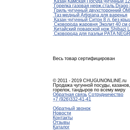
Казан Камская Посуда чугунный 12
Горелка газовая нерж.сталь Drago 
Гриль чугунный двухсторонний OMA
Таз медный Artigiana для варенья
Казан чугунный Ситон 8 л. без кры
Сковорода жаровня Эколит 40 см 
Китайский поварской нож Shibazi 
Сковорода для паэльи PATA NEGR
Весь товар сертифицирован
© 2011 - 2019 CHUGUNONLINE.ru
Продажа чугунной посуды, казанов,
горелок, тандыров по всему миру
Обратная связь
Сотрудничество
+7 (926)332-41-41
Обратный звонок
Новости
Контакты
Отзывы
Каталог