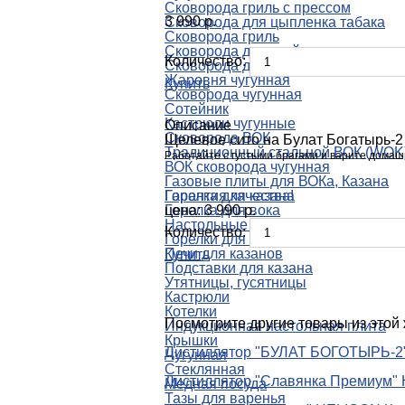
Сковорода гриль с прессом
3 990 р.
Сковорода для цыпленка табака
Сковорода гриль
Сковорода для стейков
Количество:
Сковорода для блинов
Жаровня чугунная
Купить
Сковорода чугунная
Сотейник
Кастрюли чугунные
Описание
Сковорода ВОК
Щелевое сито на Булат Богатырь-2
Традиционный стальной ВОК (WOK
Работайте с густыми брагами и варите домашн
ВОК сковорода чугунная
Газовые плиты для ВОКа, Казана
Горелка для казана
Гарантия качества!
Горелка для вока
цена: 3 990 р.
Настольные плиты
Количество:
Горелки для автоклава, дистиллято
Печи для казанов
Купить
Подставки для казана
Утятницы, гусятницы
Кастрюли
Котелки
Посмотрите другие товары из этой 
Индукционная настольная плита
Крышки
Дистиллятор "БУЛАТ БОГОТЫРЬ-
Чугунная
Стеклянная
Дистиллятор "Славянка Премиум"
Медная посуда
Тазы для варенья