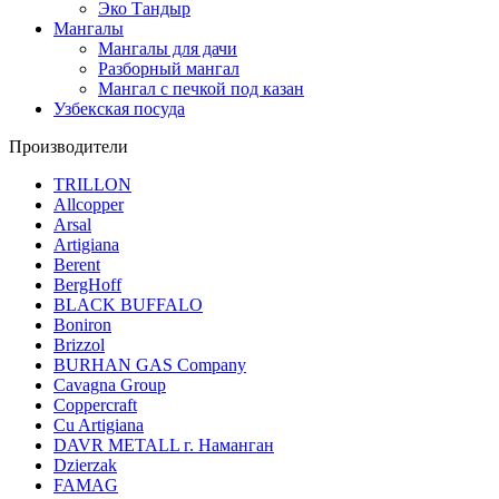
Эко Тандыр
Мангалы
Мангалы для дачи
Разборный мангал
Мангал с печкой под казан
Узбекская посуда
Производители
TRILLON
Allcopper
Arsal
Artigiana
Berent
BergHoff
BLACK BUFFALO
Boniron
Brizzol
BURHAN GAS Company
Cavagna Group
Coppercraft
Cu Artigiana
DAVR METALL г. Наманган
Dzierzak
FAMAG