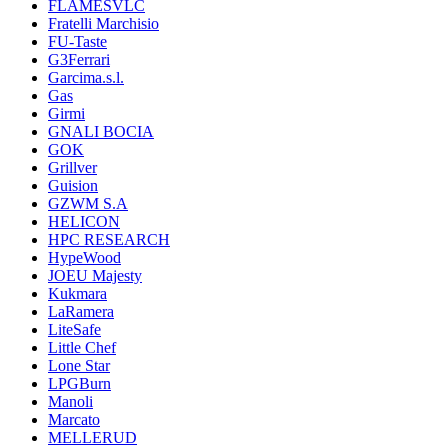
FLAMESVLC
Fratelli Marchisio
FU-Taste
G3Ferrari
Garcima.s.l.
Gas
Girmi
GNALI BOCIA
GOK
Grillver
Guision
GZWM S.A
HELICON
HPC RESEARCH
HypeWood
JOEU Majesty
Kukmara
LaRamera
LiteSafe
Little Chef
Lone Star
LPGBurn
Manoli
Marcato
MELLERUD