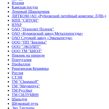
Италия
Камская посуда
Ленивый Шашлычник
ЛИТКОМ (АО «Рубцовский литейный комплекс ЛДВ»)
НПП "СИТОН"
НУАР
ОАО "Технолит Полоцк"
ОАО «Кукморский завод Металлопосуды»
ОАО Слуцкий завод «Эмальпосуда»
ООО "ПП "Берлика"
ООО "ЭКОЛИТ"
ООО ТМ "БИОЛ"
Пикник на природе
Португалия
ПроБаллон
Риштанская Керамика
Россия
СТЭН
ТМ "Chugunoff"
ТМ "Maysternya"
ТМ Руссбыт
ТМ СИЛУМИН
Шаньдун
Шёлковый путь
Эко Тандыры