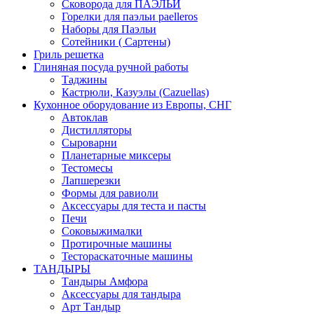
Сковорода для ПАЭЛЬИ
Горелки для паэльи paelleros
Наборы для Паэльи
Сотейники ( Сартены)
Гриль решетка
Глиняная посуда ручной работы
Таджины
Кастрюли, Казуэлы (Cazuellas)
Кухонное оборудование из Европы, СНГ
Автоклав
Дистилляторы
Сыроварни
Планетарные миксеры
Тестомесы
Лапшерезки
Формы для равиоли
Аксессуары для теста и пасты
Печи
Соковыжималки
Протирочные машины
Тестораскаточные машины
ТАНДЫРЫ
Тандыры Амфора
Аксессуары для тандыра
Арт Тандыр