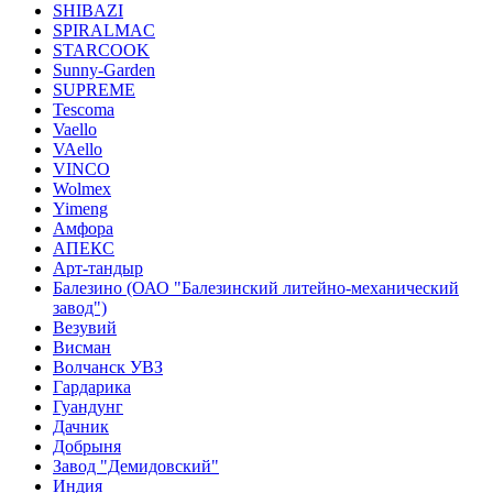
SHIBAZI
SPIRALMAC
STARCOOK
Sunny-Garden
SUPREME
Tescoma
Vaello
VAello
VINCO
Wolmex
Yimeng
Амфора
АПЕКС
Арт-тандыр
Балезино (ОАО "Балезинский литейно-механический
завод")
Везувий
Висман
Волчанск УВЗ
Гардарика
Гуандунг
Дачник
Добрыня
Завод "Демидовский"
Индия