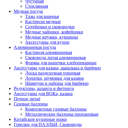
Чугунная
Стеклянная
Медная посуда
Тазы для варенья
Кастрюли медные
Сотейники и сковородки
Медные чайники, кофейники
Медные кружки, кувшины
Аксессуары для кухни
Алюминиевая посуда
Кастрюля алюминиевая
Сковорода литая алюминиевая
Формы для выпечки хлебопекарные
Аксессуары для казана, шашлыка и барбекю
Доска разделочная торцевая
Лопатки, шумовки для казана
Шампура и наборы для барбекю
Редукторы, шланги и фитинги
Аксессуары для ВОКа, казана
Печное литьё
Газовые баллоны
Композитные газовые баллоны
Металлические баллоны пропановые
Китайские кухонные ножи
Горелки для ПАЭЛЬИ, Сковороды