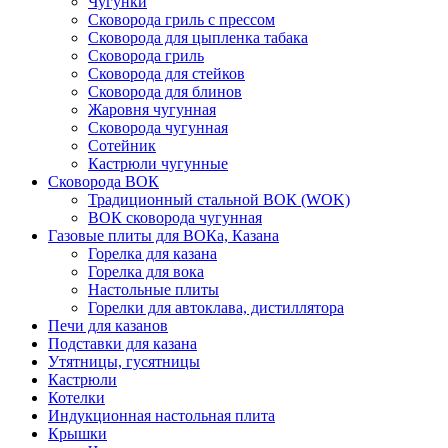
Чугунки
Сковорода гриль с прессом
Сковорода для цыпленка табака
Сковорода гриль
Сковорода для стейков
Сковорода для блинов
Жаровня чугунная
Сковорода чугунная
Сотейник
Кастрюли чугунные
Сковорода ВОК
Традиционный стальной ВОК (WOK)
ВОК сковорода чугунная
Газовые плиты для ВОКа, Казана
Горелка для казана
Горелка для вока
Настольные плиты
Горелки для автоклава, дистиллятора
Печи для казанов
Подставки для казана
Утятницы, гусятницы
Кастрюли
Котелки
Индукционная настольная плита
Крышки