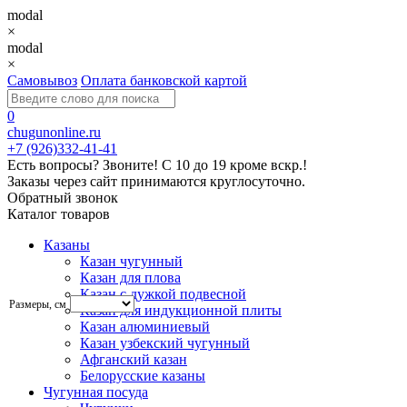
modal
×
modal
×
Самовывоз
Оплата банковской картой
0
chugunonline.ru
+7 (926)332-41-41
Есть вопросы? Звоните!
С 10 до 19 кроме вскр.!
Заказы через сайт принимаются круглосуточно.
Обратный звонок
Каталог товаров
Казаны
Казан чугунный
Казан для плова
Казан с дужкой подвесной
Размеры, см
Казан для индукционной плиты
Казан алюминиевый
Казан узбекский чугунный
Афганский казан
Белорусские казаны
Чугунная посуда