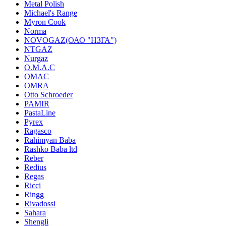
Metal Polish
Michael's Range
Myron Cook
Norma
NOVOGAZ(ОАО "НЗГА")
NTGAZ
Nurgaz
O.M.A.C
OMAC
OMRA
Otto Schroeder
PAMIR
PastaLine
Pyrex
Ragasco
Rahimyan Baba
Rashko Baba ltd
Reber
Redius
Regas
Ricci
Ringg
Rivadossi
Sahara
Shengli