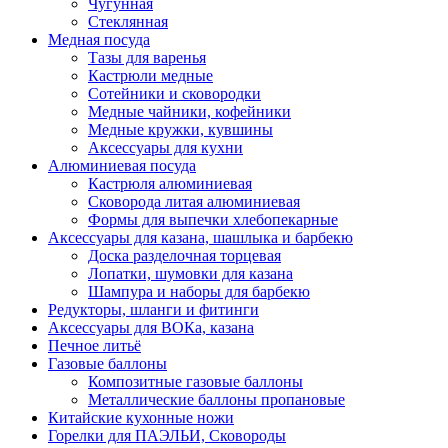
Чугунная
Стеклянная
Медная посуда
Тазы для варенья
Кастрюли медные
Сотейники и сковородки
Медные чайники, кофейники
Медные кружки, кувшины
Аксессуары для кухни
Алюминиевая посуда
Кастрюля алюминиевая
Сковорода литая алюминиевая
Формы для выпечки хлебопекарные
Аксессуары для казана, шашлыка и барбекю
Доска разделочная торцевая
Лопатки, шумовки для казана
Шампура и наборы для барбекю
Редукторы, шланги и фитинги
Аксессуары для ВОКа, казана
Печное литьё
Газовые баллоны
Композитные газовые баллоны
Металлические баллоны пропановые
Китайские кухонные ножи
Горелки для ПАЭЛЬИ, Сковороды