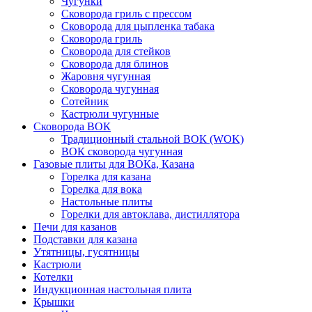
Чугунки
Сковорода гриль с прессом
Сковорода для цыпленка табака
Сковорода гриль
Сковорода для стейков
Сковорода для блинов
Жаровня чугунная
Сковорода чугунная
Сотейник
Кастрюли чугунные
Сковорода ВОК
Традиционный стальной ВОК (WOK)
ВОК сковорода чугунная
Газовые плиты для ВОКа, Казана
Горелка для казана
Горелка для вока
Настольные плиты
Горелки для автоклава, дистиллятора
Печи для казанов
Подставки для казана
Утятницы, гусятницы
Кастрюли
Котелки
Индукционная настольная плита
Крышки