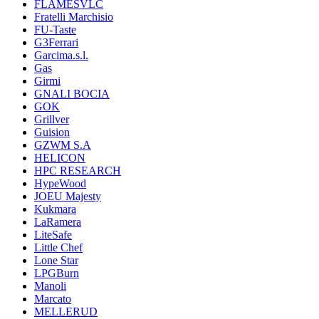
FLAMESVLC
Fratelli Marchisio
FU-Taste
G3Ferrari
Garcima.s.l.
Gas
Girmi
GNALI BOCIA
GOK
Grillver
Guision
GZWM S.A
HELICON
HPC RESEARCH
HypeWood
JOEU Majesty
Kukmara
LaRamera
LiteSafe
Little Chef
Lone Star
LPGBurn
Manoli
Marcato
MELLERUD