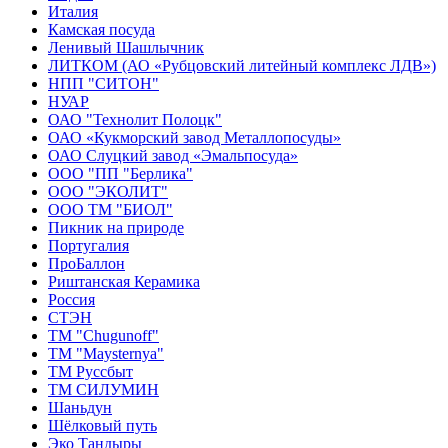
Италия
Камская посуда
Ленивый Шашлычник
ЛИТКОМ (АО «Рубцовский литейный комплекс ЛДВ»)
НПП "СИТОН"
НУАР
ОАО "Технолит Полоцк"
ОАО «Кукморский завод Металлопосуды»
ОАО Слуцкий завод «Эмальпосуда»
ООО "ПП "Берлика"
ООО "ЭКОЛИТ"
ООО ТМ "БИОЛ"
Пикник на природе
Португалия
ПроБаллон
Риштанская Керамика
Россия
СТЭН
ТМ "Chugunoff"
ТМ "Maysternya"
ТМ Руссбыт
ТМ СИЛУМИН
Шаньдун
Шёлковый путь
Эко Тандыры