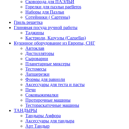
Сковорода для ПАЭЛЬИ
Горелки для паэльи paelleros
Наборы для Паэльи
Сотейники ( Сартены)
Гриль решетка
Глиняная посуда ручной работы
Таджины
Кастрюли, Казуэлы (Cazuellas)
Кухонное оборудование из Европы, СНГ
Автоклав
Дистилляторы
Сыроварни
Планетарные миксеры
Тестомесы
Лапшерезки
Формы для равиоли
Аксессуары для теста и пасты
Печи
Соковыжималки
Протирочные машины
Тестораскаточные машины
ТАНДЫРЫ
Тандыры Амфора
Аксессуары для тандыра
Арт Тандыр