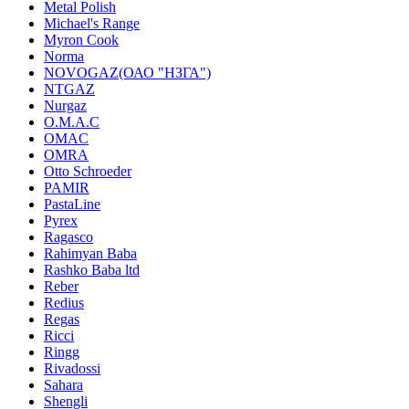
Metal Polish
Michael's Range
Myron Cook
Norma
NOVOGAZ(ОАО "НЗГА")
NTGAZ
Nurgaz
O.M.A.C
OMAC
OMRA
Otto Schroeder
PAMIR
PastaLine
Pyrex
Ragasco
Rahimyan Baba
Rashko Baba ltd
Reber
Redius
Regas
Ricci
Ringg
Rivadossi
Sahara
Shengli