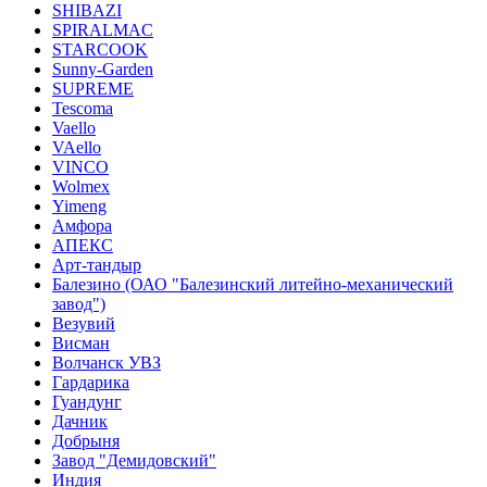
SHIBAZI
SPIRALMAC
STARCOOK
Sunny-Garden
SUPREME
Tescoma
Vaello
VAello
VINCO
Wolmex
Yimeng
Амфора
АПЕКС
Арт-тандыр
Балезино (ОАО "Балезинский литейно-механический
завод")
Везувий
Висман
Волчанск УВЗ
Гардарика
Гуандунг
Дачник
Добрыня
Завод "Демидовский"
Индия