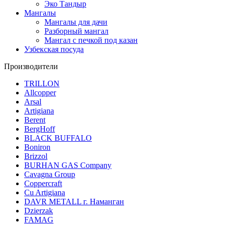
Эко Тандыр
Мангалы
Мангалы для дачи
Разборный мангал
Мангал с печкой под казан
Узбекская посуда
Производители
TRILLON
Allcopper
Arsal
Artigiana
Berent
BergHoff
BLACK BUFFALO
Boniron
Brizzol
BURHAN GAS Company
Cavagna Group
Coppercraft
Cu Artigiana
DAVR METALL г. Наманган
Dzierzak
FAMAG