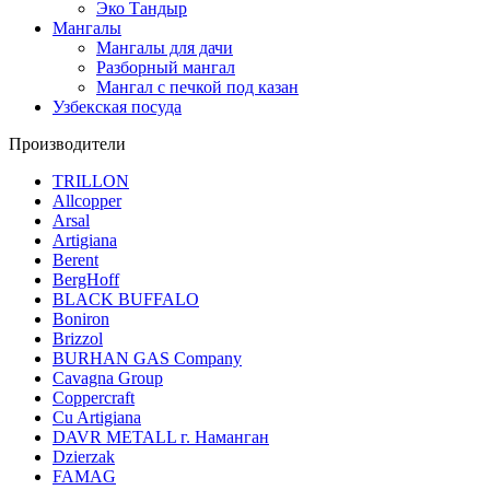
Эко Тандыр
Мангалы
Мангалы для дачи
Разборный мангал
Мангал с печкой под казан
Узбекская посуда
Производители
TRILLON
Allcopper
Arsal
Artigiana
Berent
BergHoff
BLACK BUFFALO
Boniron
Brizzol
BURHAN GAS Company
Cavagna Group
Coppercraft
Cu Artigiana
DAVR METALL г. Наманган
Dzierzak
FAMAG