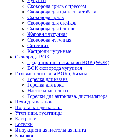
Чугунки
Сковорода гриль с прессом
Сковорода для цыпленка табака
Сковорода гриль
Сковорода для стейков
Сковорода для блинов
Жаровня чугунная
Сковорода чугунная
Сотейник
Кастрюли чугунные
Сковорода ВОК
Традиционный стальной ВОК (WOK)
ВОК сковорода чугунная
Газовые плиты для ВОКа, Казана
Горелка для казана
Горелка для вока
Настольные плиты
Горелки для автоклава, дистиллятора
Печи для казанов
Подставки для казана
Утятницы, гусятницы
Кастрюли
Котелки
Индукционная настольная плита
Крышки