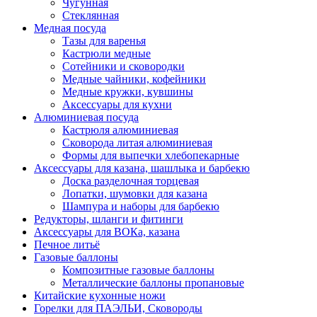
Чугунная
Стеклянная
Медная посуда
Тазы для варенья
Кастрюли медные
Сотейники и сковородки
Медные чайники, кофейники
Медные кружки, кувшины
Аксессуары для кухни
Алюминиевая посуда
Кастрюля алюминиевая
Сковорода литая алюминиевая
Формы для выпечки хлебопекарные
Аксессуары для казана, шашлыка и барбекю
Доска разделочная торцевая
Лопатки, шумовки для казана
Шампура и наборы для барбекю
Редукторы, шланги и фитинги
Аксессуары для ВОКа, казана
Печное литьё
Газовые баллоны
Композитные газовые баллоны
Металлические баллоны пропановые
Китайские кухонные ножи
Горелки для ПАЭЛЬИ, Сковороды