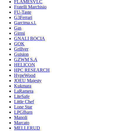
FLAMESVLC
Fratelli Marchisio
FU-Taste
G3Ferrari
Garcima.s.l.
Gas
Girmi
GNALI BOCIA
GOK
Grillver
Guision
GZWM S.A
HELICON
HPC RESEARCH
HypeWood
JOEU Majesty
Kukmara
LaRamera
LiteSafe
Little Chef
Lone Star
LPGBurn
Manoli
Marcato
MELLERUD