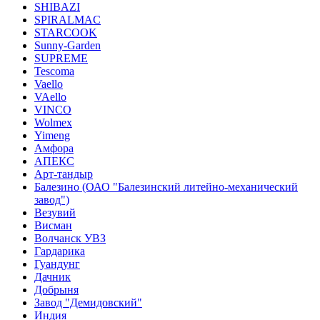
SHIBAZI
SPIRALMAC
STARCOOK
Sunny-Garden
SUPREME
Tescoma
Vaello
VAello
VINCO
Wolmex
Yimeng
Амфора
АПЕКС
Арт-тандыр
Балезино (ОАО "Балезинский литейно-механический
завод")
Везувий
Висман
Волчанск УВЗ
Гардарика
Гуандунг
Дачник
Добрыня
Завод "Демидовский"
Индия