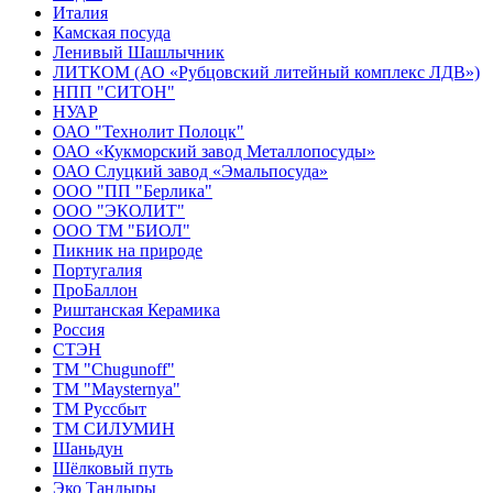
Италия
Камская посуда
Ленивый Шашлычник
ЛИТКОМ (АО «Рубцовский литейный комплекс ЛДВ»)
НПП "СИТОН"
НУАР
ОАО "Технолит Полоцк"
ОАО «Кукморский завод Металлопосуды»
ОАО Слуцкий завод «Эмальпосуда»
ООО "ПП "Берлика"
ООО "ЭКОЛИТ"
ООО ТМ "БИОЛ"
Пикник на природе
Португалия
ПроБаллон
Риштанская Керамика
Россия
СТЭН
ТМ "Chugunoff"
ТМ "Maysternya"
ТМ Руссбыт
ТМ СИЛУМИН
Шаньдун
Шёлковый путь
Эко Тандыры