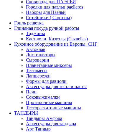
Сковорода для ПАЭЛЬИ
Горелки для паэльи paelleros
Наборы для Паэльи
Сотейники ( Сартены)
Гриль решетка
Глиняная посуда ручной работы
Таджины
Кастрюли, Казуэлы (Cazuellas)
Кухонное оборудование из Европы, СНГ
Автоклав
Дистилляторы
Сыроварни
Планетарные миксеры
Тестомесы
Лапшерезки
Формы для равиоли
Аксессуары для теста и пасты
Печи
Соковыжималки
Протирочные машины
Тестораскаточные машины
ТАНДЫРЫ
Тандыры Амфора
Аксессуары для тандыра
Арт Тандыр