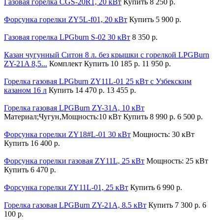
Газовая горелка CGS-20R1, 20 кВт
Купить
8 250 р.
Форсунка горелки ZY5L-f01, 20 кВт
Купить
5 900 р.
Газовая горелка LPGburn S-02 30 кВт
8 350 р.
Казан чугунный Ситон 8 л. без крышки с горелкой LPGBurn
ZY-21A 8,5...
Комплект
Купить
10 185 р.
11 950 р.
Горелка газовая LPGburn ZY11L-01 25 кВт с Узбекским
казаном 16 л
Купить
14 470 р.
13 455 р.
Горелка газовая LPGBurn ZY-31A, 10 кВт
Материал;Чугун,Мощность:10 кВт
Купить
8 990 р.
6 500 р.
Форсунка горелки ZY18#L-01 30 кВт
Мощность: 30 кВт
Купить
16 400 р.
Форсунка горелки газовая ZY11L, 25 кВт
Мощность: 25 кВт
Купить
6 470 р.
Форсунка горелки ZY11L-01, 25 кВт
Купить
6 990 р.
Горелка газовая LPGBurn ZY-21A, 8.5 кВт
Купить
7 300 р.
6
100 р.