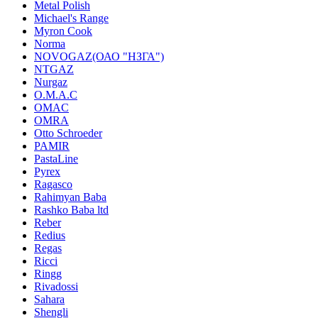
Metal Polish
Michael's Range
Myron Cook
Norma
NOVOGAZ(ОАО "НЗГА")
NTGAZ
Nurgaz
O.M.A.C
OMAC
OMRA
Otto Schroeder
PAMIR
PastaLine
Pyrex
Ragasco
Rahimyan Baba
Rashko Baba ltd
Reber
Redius
Regas
Ricci
Ringg
Rivadossi
Sahara
Shengli