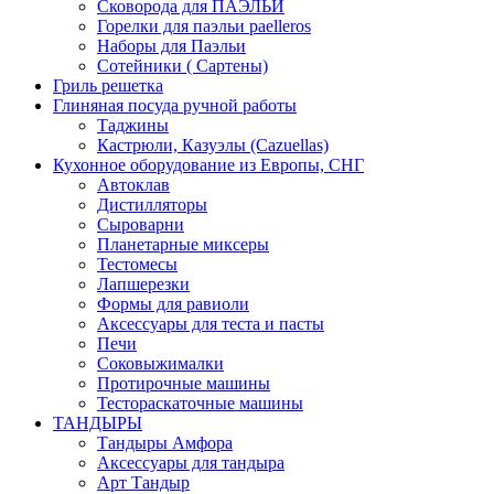
Сковорода для ПАЭЛЬИ
Горелки для паэльи paelleros
Наборы для Паэльи
Сотейники ( Сартены)
Гриль решетка
Глиняная посуда ручной работы
Таджины
Кастрюли, Казуэлы (Cazuellas)
Кухонное оборудование из Европы, СНГ
Автоклав
Дистилляторы
Сыроварни
Планетарные миксеры
Тестомесы
Лапшерезки
Формы для равиоли
Аксессуары для теста и пасты
Печи
Соковыжималки
Протирочные машины
Тестораскаточные машины
ТАНДЫРЫ
Тандыры Амфора
Аксессуары для тандыра
Арт Тандыр