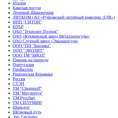
Италия
Камская посуда
Ленивый Шашлычник
ЛИТКОМ (АО «Рубцовский литейный комплекс ЛДВ»)
НПП "СИТОН"
НУАР
ОАО "Технолит Полоцк"
ОАО «Кукморский завод Металлопосуды»
ОАО Слуцкий завод «Эмальпосуда»
ООО "ПП "Берлика"
ООО "ЭКОЛИТ"
ООО ТМ "БИОЛ"
Пикник на природе
Португалия
ПроБаллон
Риштанская Керамика
Россия
СТЭН
ТМ "Chugunoff"
ТМ "Maysternya"
ТМ Руссбыт
ТМ СИЛУМИН
Шаньдун
Шёлковый путь
Эко Тандыры