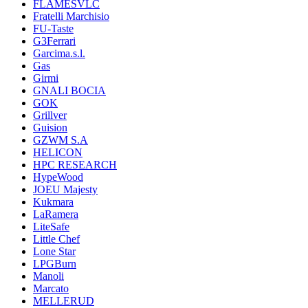
FLAMESVLC
Fratelli Marchisio
FU-Taste
G3Ferrari
Garcima.s.l.
Gas
Girmi
GNALI BOCIA
GOK
Grillver
Guision
GZWM S.A
HELICON
HPC RESEARCH
HypeWood
JOEU Majesty
Kukmara
LaRamera
LiteSafe
Little Chef
Lone Star
LPGBurn
Manoli
Marcato
MELLERUD