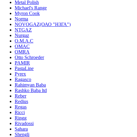
Metal Polish
Michael's Range
Myron Cook
Norma
NOVOGAZ(ОАО "НЗГА")
NTGAZ
Nurgaz
O.M.A.C
OMAC
OMRA
Otto Schroeder
PAMIR
PastaLine
Pyrex
Ragasco
Rahimyan Baba
Rashko Baba ltd
Reber
Redius
Regas
Ricci
Ringg
Rivadossi
Sahara
Shengli