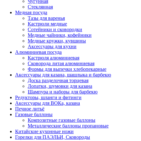
Чугунная
Стеклянная
Медная посуда
Тазы для варенья
Кастрюли медные
Сотейники и сковородки
Медные чайники, кофейники
Медные кружки, кувшины
Аксессуары для кухни
Алюминиевая посуда
Кастрюля алюминиевая
Сковорода литая алюминиевая
Формы для выпечки хлебопекарные
Аксессуары для казана, шашлыка и барбекю
Доска разделочная торцевая
Лопатки, шумовки для казана
Шампура и наборы для барбекю
Редукторы, шланги и фитинги
Аксессуары для ВОКа, казана
Печное литьё
Газовые баллоны
Композитные газовые баллоны
Металлические баллоны пропановые
Китайские кухонные ножи
Горелки для ПАЭЛЬИ, Сковороды