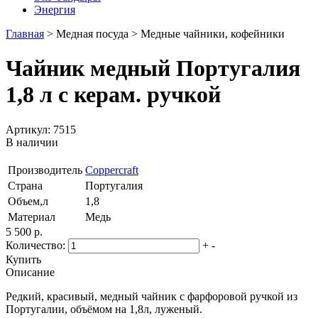
Энергия
Главная
>
Медная посуда
>
Медные чайники, кофейники
Чайник медный Португалия
1,8 л с керам. ручкой
Артикул: 7515
В наличии
Производитель
Coppercraft
Страна
Португалия
Объем,л
1,8
Материал
Медь
5 500 р.
Количество:
+
-
Купить
Описание
Редкий, красивый, медный чайник с фарфоровой ручкой из
Португалии, объёмом на 1,8л, луженый.