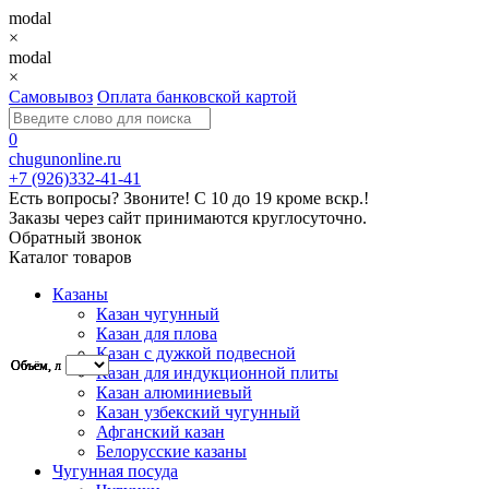
modal
×
modal
×
Самовывоз
Оплата банковской картой
0
chugunonline.ru
+7 (926)332-41-41
Есть вопросы? Звоните!
С 10 до 19 кроме вскр.!
Заказы через сайт принимаются круглосуточно.
Обратный звонок
Каталог товаров
Казаны
Казан чугунный
Казан для плова
Казан с дужкой подвесной
Объем, л
Объем, л
Объём, л
Объем, л
Казан для индукционной плиты
Казан алюминиевый
Казан узбекский чугунный
Афганский казан
Белорусские казаны
Чугунная посуда