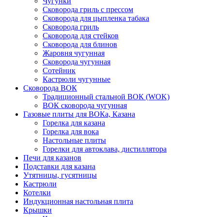
Чугунки
Сковорода гриль с прессом
Сковорода для цыпленка табака
Сковорода гриль
Сковорода для стейков
Сковорода для блинов
Жаровня чугунная
Сковорода чугунная
Сотейник
Кастрюли чугунные
Сковорода ВОК
Традиционный стальной ВОК (WOK)
ВОК сковорода чугунная
Газовые плиты для ВОКа, Казана
Горелка для казана
Горелка для вока
Настольные плиты
Горелки для автоклава, дистиллятора
Печи для казанов
Подставки для казана
Утятницы, гусятницы
Кастрюли
Котелки
Индукционная настольная плита
Крышки