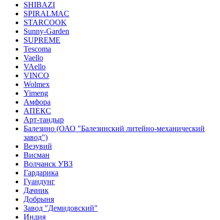
SHIBAZI
SPIRALMAC
STARCOOK
Sunny-Garden
SUPREME
Tescoma
Vaello
VAello
VINCO
Wolmex
Yimeng
Амфора
АПЕКС
Арт-тандыр
Балезино (ОАО "Балезинский литейно-механический
завод")
Везувий
Висман
Волчанск УВЗ
Гардарика
Гуандунг
Дачник
Добрыня
Завод "Демидовский"
Индия