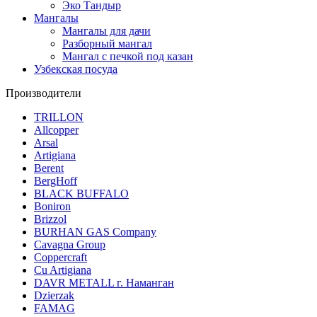
Эко Тандыр
Мангалы
Мангалы для дачи
Разборный мангал
Мангал с печкой под казан
Узбекская посуда
Производители
TRILLON
Allcopper
Arsal
Artigiana
Berent
BergHoff
BLACK BUFFALO
Boniron
Brizzol
BURHAN GAS Company
Cavagna Group
Coppercraft
Cu Artigiana
DAVR METALL г. Наманган
Dzierzak
FAMAG