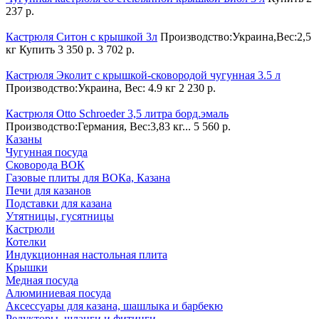
237 р.
Кастрюля Ситон c крышкой 3л
Производство:Украина,Вес:2,5
кг
Купить
3 350 р.
3 702 р.
Кастрюля Эколит c крышкой-сковородой чугунная 3.5 л
Производство:Украина, Вес: 4.9 кг
2 230 р.
Кастрюля Otto Schroeder 3,5 литра борд.эмаль
Производство:Германия, Вес:3,83 кг...
5 560 р.
Казаны
Чугунная посуда
Сковорода ВОК
Газовые плиты для ВОКа, Казана
Печи для казанов
Подставки для казана
Утятницы, гусятницы
Кастрюли
Котелки
Индукционная настольная плита
Крышки
Медная посуда
Алюминиевая посуда
Аксессуары для казана, шашлыка и барбекю
Редукторы, шланги и фитинги