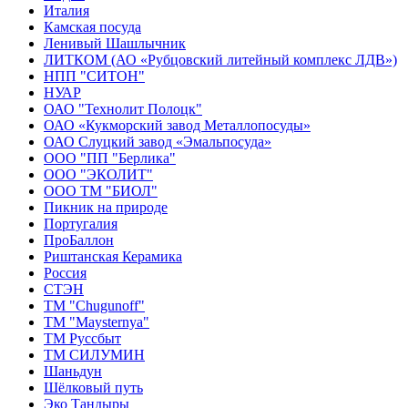
Италия
Камская посуда
Ленивый Шашлычник
ЛИТКОМ (АО «Рубцовский литейный комплекс ЛДВ»)
НПП "СИТОН"
НУАР
ОАО "Технолит Полоцк"
ОАО «Кукморский завод Металлопосуды»
ОАО Слуцкий завод «Эмальпосуда»
ООО "ПП "Берлика"
ООО "ЭКОЛИТ"
ООО ТМ "БИОЛ"
Пикник на природе
Португалия
ПроБаллон
Риштанская Керамика
Россия
СТЭН
ТМ "Chugunoff"
ТМ "Maysternya"
ТМ Руссбыт
ТМ СИЛУМИН
Шаньдун
Шёлковый путь
Эко Тандыры