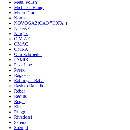
Metal Polish
Michael's Range
Myron Cook
Norma
NOVOGAZ(ОАО "НЗГА")
NTGAZ
Nurgaz
O.M.A.C
OMAC
OMRA
Otto Schroeder
PAMIR
PastaLine
Pyrex
Ragasco
Rahimyan Baba
Rashko Baba ltd
Reber
Redius
Regas
Ricci
Ringg
Rivadossi
Sahara
Shengli