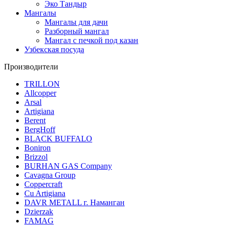
Эко Тандыр
Мангалы
Мангалы для дачи
Разборный мангал
Мангал с печкой под казан
Узбекская посуда
Производители
TRILLON
Allcopper
Arsal
Artigiana
Berent
BergHoff
BLACK BUFFALO
Boniron
Brizzol
BURHAN GAS Company
Cavagna Group
Coppercraft
Cu Artigiana
DAVR METALL г. Наманган
Dzierzak
FAMAG