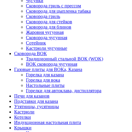
Чугунки
Сковорода гриль с прессом
Сковорода для цыпленка табака
Сковорода гриль
Сковорода для стейков
Сковорода для блинов
Жаровня чугунная
Сковорода чугунная
Сотейник
Кастрюли чугунные
Сковорода ВОК
Традиционный стальной ВОК (WOK)
ВОК сковорода чугунная
Газовые плиты для ВОКа, Казана
Горелка для казана
Горелка для вока
Настольные плиты
Горелки для автоклава, дистиллятора
Печи для казанов
Подставки для казана
Утятницы, гусятницы
Кастрюли
Котелки
Индукционная настольная плита
Крышки