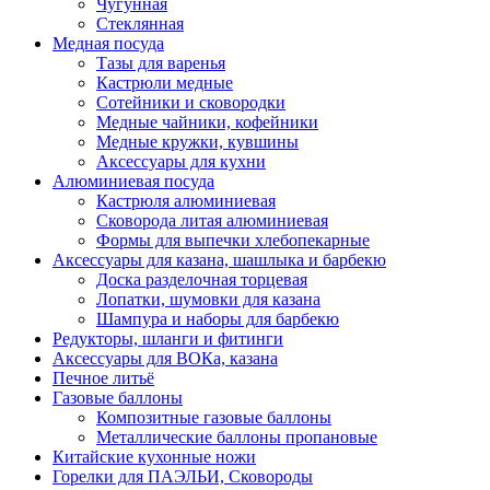
Чугунная
Стеклянная
Медная посуда
Тазы для варенья
Кастрюли медные
Сотейники и сковородки
Медные чайники, кофейники
Медные кружки, кувшины
Аксессуары для кухни
Алюминиевая посуда
Кастрюля алюминиевая
Сковорода литая алюминиевая
Формы для выпечки хлебопекарные
Аксессуары для казана, шашлыка и барбекю
Доска разделочная торцевая
Лопатки, шумовки для казана
Шампура и наборы для барбекю
Редукторы, шланги и фитинги
Аксессуары для ВОКа, казана
Печное литьё
Газовые баллоны
Композитные газовые баллоны
Металлические баллоны пропановые
Китайские кухонные ножи
Горелки для ПАЭЛЬИ, Сковороды