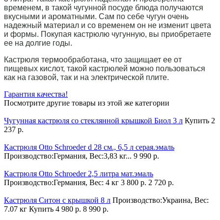
временем, в такой чугунной посуде блюда получаются
вкусными и ароматными. Сам по себе чугун очень
надежный материал и со временем он не изменит цвета
и формы. Покупая кастрюлю чугунную, вы приобретаете
ее на долгие годы.
Кастрюля термообработана, что защищает ее от
пищевых кислот, такой кастрюлей можно пользоваться
как на газовой, так и на электрической плите.
Гарантия качества!
Посмотрите другие товары из этой же категории
Чугунная кастрюля со стеклянной крышкой Биол 3 л
Купить
2
237 р.
Кастрюля Otto Schroeder d 28 см., 6,5 л серая.эмаль
Производство:Германия, Вес:3,83 кг...
9 990 р.
Кастрюля Otto Schroeder 2,5 литра мат.эмаль
Производство:Германия, Вес: 4 кг
3 800 р.
2 720 р.
Кастрюля Ситон c крышкой 8 л
Производство:Украина, Вес:
7.07 кг
Купить
4 980 р.
8 990 р.