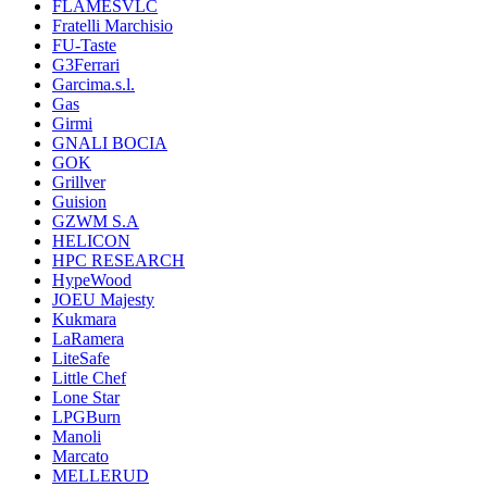
FLAMESVLC
Fratelli Marchisio
FU-Taste
G3Ferrari
Garcima.s.l.
Gas
Girmi
GNALI BOCIA
GOK
Grillver
Guision
GZWM S.A
HELICON
HPC RESEARCH
HypeWood
JOEU Majesty
Kukmara
LaRamera
LiteSafe
Little Chef
Lone Star
LPGBurn
Manoli
Marcato
MELLERUD