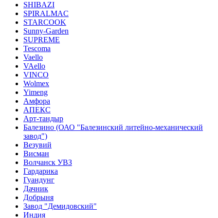
SHIBAZI
SPIRALMAC
STARCOOK
Sunny-Garden
SUPREME
Tescoma
Vaello
VAello
VINCO
Wolmex
Yimeng
Амфора
АПЕКС
Арт-тандыр
Балезино (ОАО "Балезинский литейно-механический
завод")
Везувий
Висман
Волчанск УВЗ
Гардарика
Гуандунг
Дачник
Добрыня
Завод "Демидовский"
Индия