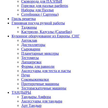
Сковорода для ПАЭЛЬИ
Горелки для паэльи paelleros
Наборы для Паэльи
Сотейники ( Сартены)
Гриль решетка
Глиняная посуда ручной работы
Таджины
Кастрюли, Казуэлы (Cazuellas)
Кухонное оборудование из Европы, СНГ
Автоклав
Дистилляторы
Сыроварни
Планетарные миксеры
Тестомесы
Лапшерезки
Формы для равиоли
Аксессуары для теста и пасты
Печи
Соковыжималки
Протирочные машины
Тестораскаточные машины
ТАНДЫРЫ
Тандыры Амфора
Аксессуары для тандыра
Арт Тандыр