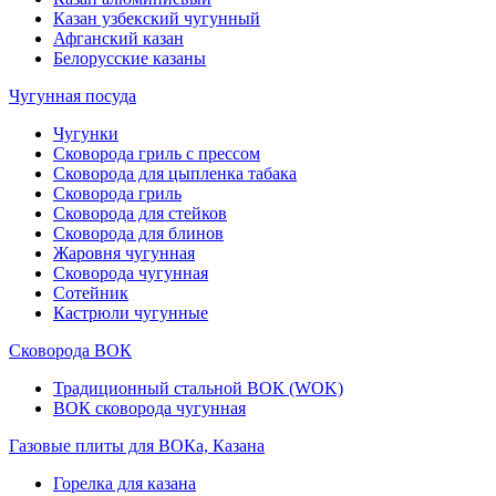
Казан узбекский чугунный
Афганский казан
Белорусские казаны
Чугунная посуда
Чугунки
Сковорода гриль с прессом
Сковорода для цыпленка табака
Сковорода гриль
Сковорода для стейков
Сковорода для блинов
Жаровня чугунная
Сковорода чугунная
Сотейник
Кастрюли чугунные
Сковорода ВОК
Традиционный стальной ВОК (WOK)
ВОК сковорода чугунная
Газовые плиты для ВОКа, Казана
Горелка для казана