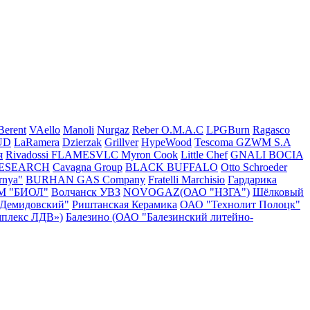
Berent
VAello
Manoli
Nurgaz
Reber
O.M.A.C
LPGBurn
Ragasco
UD
LaRamera
Dzierzak
Grillver
HypeWood
Tescoma
GZWM S.A
я
Rivadossi
FLAMESVLC
Myron Cook
Little Chef
GNALI BOCIA
RESEARCH
Cavagna Group
BLACK BUFFALO
Otto Schroeder
rnya"
BURHAN GAS Company
Fratelli Marchisio
Гардарика
М "БИОЛ"
Волчанск УВЗ
NOVOGAZ(ОАО "НЗГА")
Шёлковый
"Демидовский"
Риштанская Керамика
ОАО "Технолит Полоцк"
плекс ЛДВ»)
Балезино (ОАО "Балезинский литейно-