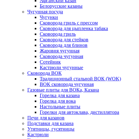
Афганский казан
Белорусские казаны
Чугунная посуда
Чугунки
Сковорода гриль с прессом
Сковорода для цыпленка табака
Сковорода гриль
Сковорода для стейков
Сковорода для блинов
Жаровня чугунная
Сковорода чугунная
Сотейник
Кастрюли чугунные
Сковорода ВОК
Традиционный стальной ВОК (WOK)
ВОК сковорода чугунная
Газовые плиты для ВОКа, Казана
Горелка для казана
Горелка для вока
Настольные плиты
Горелки для автоклава, дистиллятора
Печи для казанов
Подставки для казана
Утятницы, гусятницы
Кастрюли