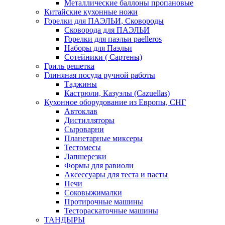
Металлические баллоны пропановые
Китайские кухонные ножи
Горелки для ПАЭЛЬИ, Сковороды
Сковорода для ПАЭЛЬИ
Горелки для паэльи paelleros
Наборы для Паэльи
Сотейники ( Сартены)
Гриль решетка
Глиняная посуда ручной работы
Таджины
Кастрюли, Казуэлы (Cazuellas)
Кухонное оборудование из Европы, СНГ
Автоклав
Дистилляторы
Сыроварни
Планетарные миксеры
Тестомесы
Лапшерезки
Формы для равиоли
Аксессуары для теста и пасты
Печи
Соковыжималки
Протирочные машины
Тестораскаточные машины
ТАНДЫРЫ