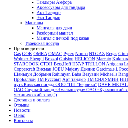
Тандыры Амфора
Аксессуары для тандыра
Арт Тандыр
Эко Тандыр
Мангалы
Мангалы для дачи
Разборный мангал
Мангал с печкой под казан
Узбекская посуда
Производители
Gas
GOK
OMRA
OMAC
Pyrex
Norma
NTGAZ
Regas
Girm
Wolmex
Shengli
Brizzol
Guision
HELICON
Marcato
Kukmar
STARCOOK
СТЭН
BergHoff
НУАР
TRILLON
Artigiana
Lo
Coppercraft
Висман
JOEU Majesty
Дачник
Garcima.s.l.
Рос
Шаньдун
Добрыня
Rahimyan Baba
Везувий
Michael's Rang
ПроБаллон
ТМ Руссбыт
Арт-тандыр
ТМ СИЛУМИН
НП
путь
Камская посуда
ООО "ПП "Берлика"
DAVR METALL 
ОАО Слуцкий завод «Эмальпосуда»
ОАО «Кукморский з
механический завод")
Доставка и оплата
Отзывы
Новости
О нас
Контакты