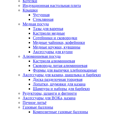
Котелки
Индукционная настольная плита
Крышки
Чугунная
Стеклянная
Медная посуда
Тазы для варенья
Кастрюли медные
Сотейники и сковородки
Медные чайники, кофейники
Медные кружки, кувшины
Аксессуары для кухни
Алюминиевая посуда
Кастрюля алюминиевая
Сковорода литая алюминиевая
Формы для выпечки хлебопекарные
Аксессуары для казана, шашлыка и барбекю
Доска разделочная торцевая
Лопатки, шумовки для казана
Шампура и наборы для барбекю
Редукторы, шланги и фитинги
Аксессуары для ВОКа, казана
Печное литьё
Газовые баллоны
Композитные газовые баллоны