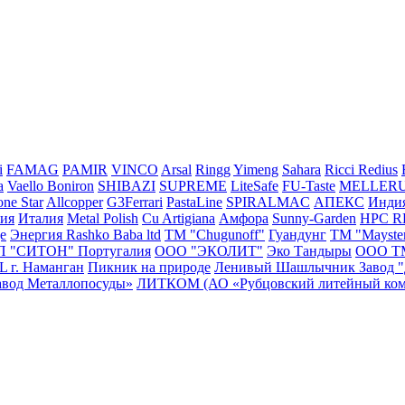
i
FAMAG
PAMIR
VINCO
Arsal
Ringg
Yimeng
Sahara
Ricci
Redius
a
Vaello
Boniron
SHIBAZI
SUPREME
LiteSafe
FU-Taste
MELLER
ne Star
Allcopper
G3Ferrari
PastaLine
SPIRALMAC
АПЕКС
Инди
сия
Италия
Metal Polish
Cu Artigiana
Амфора
Sunny-Garden
HPC 
e
Энергия
Rashko Baba ltd
ТМ "Chugunoff"
Гуандунг
ТМ "Mayste
П "СИТОН"
Португалия
ООО "ЭКОЛИТ"
Эко Тандыры
ООО Т
г. Наманган
Пикник на природе
Ленивый Шашлычник
Завод 
авод Металлопосуды»
ЛИТКОМ (АО «Рубцовский литейный ком