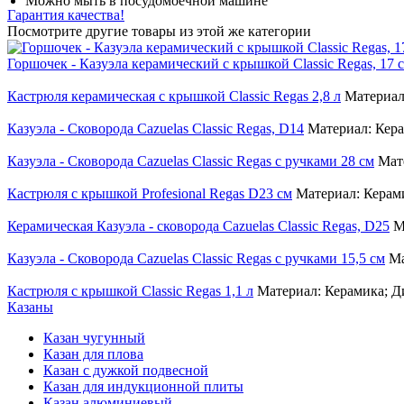
Можно мыть в посудомоечной машине
Гарантия качества!
Посмотрите другие товары из этой же категории
Горшочек - Казуэла керамический с крышкой Classic Regas, 17 
Кастрюля керамическая с крышкой Classic Regas 2,8 л
Материал
Казуэла - Сковорода Cazuelas Classic Regas, D14
Материал: Кера
Казуэла - Сковорода Cazuelas Classic Regas с ручками 28 см
Мат
Кастрюля с крышкой Profesional Regas D23 см
Материал: Керам
Керамическая Казуэла - сковорода Cazuelas Classic Regas, D25
М
Казуэла - Сковорода Cazuelas Classic Regas с ручками 15,5 см
Ма
Кастрюля с крышкой Classic Regas 1,1 л
Материал: Керамика; Д
Казаны
Казан чугунный
Казан для плова
Казан с дужкой подвесной
Казан для индукционной плиты
Казан алюминиевый