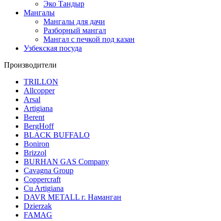
Эко Тандыр
Мангалы
Мангалы для дачи
Разборный мангал
Мангал с печкой под казан
Узбекская посуда
Производители
TRILLON
Allcopper
Arsal
Artigiana
Berent
BergHoff
BLACK BUFFALO
Boniron
Brizzol
BURHAN GAS Company
Cavagna Group
Coppercraft
Cu Artigiana
DAVR METALL г. Наманган
Dzierzak
FAMAG