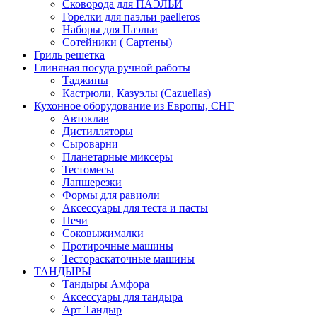
Сковорода для ПАЭЛЬИ
Горелки для паэльи paelleros
Наборы для Паэльи
Сотейники ( Сартены)
Гриль решетка
Глиняная посуда ручной работы
Таджины
Кастрюли, Казуэлы (Cazuellas)
Кухонное оборудование из Европы, СНГ
Автоклав
Дистилляторы
Сыроварни
Планетарные миксеры
Тестомесы
Лапшерезки
Формы для равиоли
Аксессуары для теста и пасты
Печи
Соковыжималки
Протирочные машины
Тестораскаточные машины
ТАНДЫРЫ
Тандыры Амфора
Аксессуары для тандыра
Арт Тандыр