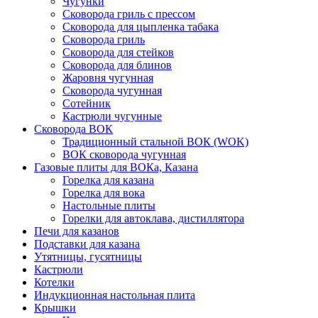
Чугунки
Сковорода гриль с прессом
Сковорода для цыпленка табака
Сковорода гриль
Сковорода для стейков
Сковорода для блинов
Жаровня чугунная
Сковорода чугунная
Сотейник
Кастрюли чугунные
Сковорода ВОК
Традиционный стальной ВОК (WOK)
ВОК сковорода чугунная
Газовые плиты для ВОКа, Казана
Горелка для казана
Горелка для вока
Настольные плиты
Горелки для автоклава, дистиллятора
Печи для казанов
Подставки для казана
Утятницы, гусятницы
Кастрюли
Котелки
Индукционная настольная плита
Крышки