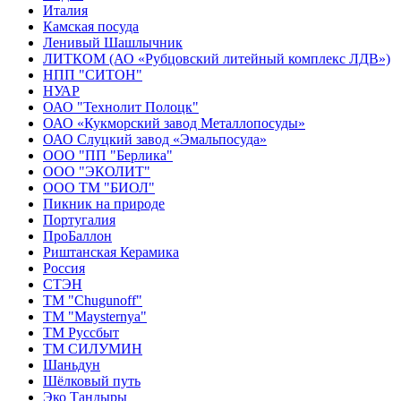
Италия
Камская посуда
Ленивый Шашлычник
ЛИТКОМ (АО «Рубцовский литейный комплекс ЛДВ»)
НПП "СИТОН"
НУАР
ОАО "Технолит Полоцк"
ОАО «Кукморский завод Металлопосуды»
ОАО Слуцкий завод «Эмальпосуда»
ООО "ПП "Берлика"
ООО "ЭКОЛИТ"
ООО ТМ "БИОЛ"
Пикник на природе
Португалия
ПроБаллон
Риштанская Керамика
Россия
СТЭН
ТМ "Chugunoff"
ТМ "Maysternya"
ТМ Руссбыт
ТМ СИЛУМИН
Шаньдун
Шёлковый путь
Эко Тандыры