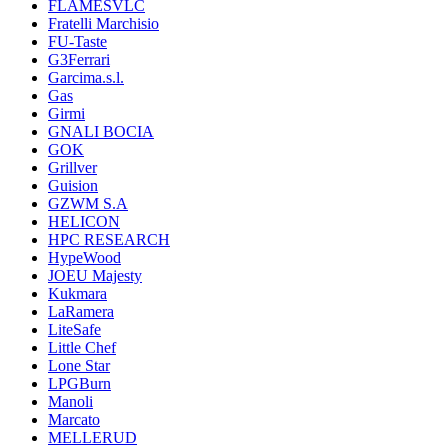
FLAMESVLC
Fratelli Marchisio
FU-Taste
G3Ferrari
Garcima.s.l.
Gas
Girmi
GNALI BOCIA
GOK
Grillver
Guision
GZWM S.A
HELICON
HPC RESEARCH
HypeWood
JOEU Majesty
Kukmara
LaRamera
LiteSafe
Little Chef
Lone Star
LPGBurn
Manoli
Marcato
MELLERUD