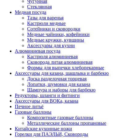
Чугунная
Стеклянная
Медная посуда
Тазы для варенья
Кастрюли медные
Сотейники и сковородки
Медные чайники, кофейники
Медные кружки, кувшины
Аксессуары для кухни
Алюминиевая посуда
Кастрюля алюминиевая
Сковорода литая алюминиевая
Формы для выпечки хлебопекарные
Аксессуары для казана, шашлыка и барбекю
Доска разделочная торцевая
Лопатки, шумовки для казана
Шампура и наборы для барбекю
Редукторы, шланги и фитинги
Аксессуары для ВОКа, казана
Печное литьё
Газовые баллоны
Композитные газовые баллоны
Металлические баллоны пропановые
Китайские кухонные ножи
Горелки для ПАЭЛЬИ, Сковороды