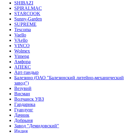
SHIBAZI
SPIRALMAC
STARCOOK
Sunny-Garden
SUPREME
Tescoma
Vaello
VAello
VINCO
Wolmex
Yimeng
Амфора
АПЕКС
Арт-тандыр
Балезино (ОАО "Балезинский литейно-механический
завод")
Везувий
Висман
Волчанск УВЗ
Гардарика
Гуандунг
Дачник
Добрыня
Завод "Демидовский"
Индия