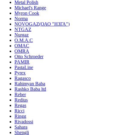
Metal Polish
Michael's Range
Myron Cook
Norma
NOVOGAZ(ОАО "НЗГА")
NTGAZ
Nurgaz
O.M.A.C
OMAC
OMRA
Otto Schroeder
PAMIR
PastaLine
Pyrex
Ragasco
Rahimyan Baba
Rashko Baba ltd
Reber
Redius
Regas
Ricci
Ringg
Rivadossi
Sahara
Shengli