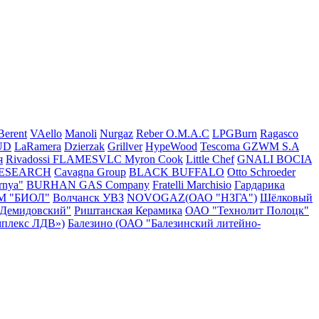
Berent
VAello
Manoli
Nurgaz
Reber
O.M.A.C
LPGBurn
Ragasco
UD
LaRamera
Dzierzak
Grillver
HypeWood
Tescoma
GZWM S.A
я
Rivadossi
FLAMESVLC
Myron Cook
Little Chef
GNALI BOCIA
RESEARCH
Cavagna Group
BLACK BUFFALO
Otto Schroeder
rnya"
BURHAN GAS Company
Fratelli Marchisio
Гардарика
М "БИОЛ"
Волчанск УВЗ
NOVOGAZ(ОАО "НЗГА")
Шёлковый
"Демидовский"
Риштанская Керамика
ОАО "Технолит Полоцк"
плекс ЛДВ»)
Балезино (ОАО "Балезинский литейно-