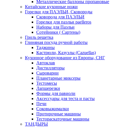
Металлические баллоны пропановые
Китайские кухонные ножи
Горелки для ПАЭЛЬИ, Сковороды
Сковорода для ПАЭЛЬИ
Горелки для паэльи paelleros
Наборы для Паэльи
Сотейники ( Сартены)
Гриль решетка
Глиняная посуда ручной работы
Таджины
Кастрюли, Казуэлы (Cazuellas)
Кухонное оборудование из Европы, СНГ
Автоклав
Дистилляторы
Сыроварни
Планетарные миксеры
Тестомесы
Лапшерезки
Формы для равиоли
Аксессуары для теста и пасты
Печи
Соковыжималки
Протирочные машины
Тестораскаточные машины
ТАНДЫРЫ