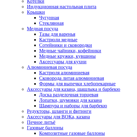
Котелки
Индукционная настольная плита
Крышки
Чугунная
Стеклянная
Медная посуда
Тазы для варенья
Кастрюли медные
Сотейники и сковородки
Медные чайники, кофейники
Медные кружки, кувшины
Аксессуары для кухни
Алюминиевая посуда
Кастрюля алюминиевая
Сковорода литая алюминиевая
Формы для выпечки хлебопекарные
Аксессуары для казана, шашлыка и барбекю
Доска разделочная торцевая
Лопатки, шумовки для казана
Шампура и наборы для барбекю
Редукторы, шланги и фитинги
Аксессуары для ВОКа, казана
Печное литьё
Газовые баллоны
Композитные газовые баллоны