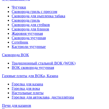
Чугунки
Сковорода гриль с прессом
Сковорода для цыпленка табака
Сковорода гриль
Сковорода для стейков
Сковорода для блинов
Жаровня чугунная
Сковорода чугунная
Сотейник
Кастрюли чугунные
Сковорода ВОК
Традиционный стальной ВОК (WOK)
ВОК сковорода чугунная
Газовые плиты для ВОКа, Казана
Горелка для казана
Горелка для вока
Настольные плиты
Горелки для автоклава, дистиллятора
Печи для казанов