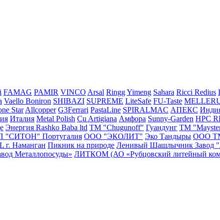
i
FAMAG
PAMIR
VINCO
Arsal
Ringg
Yimeng
Sahara
Ricci
Redius
a
Vaello
Boniron
SHIBAZI
SUPREME
LiteSafe
FU-Taste
MELLER
ne Star
Allcopper
G3Ferrari
PastaLine
SPIRALMAC
АПЕКС
Инди
сия
Италия
Metal Polish
Cu Artigiana
Амфора
Sunny-Garden
HPC 
e
Энергия
Rashko Baba ltd
ТМ "Chugunoff"
Гуандунг
ТМ "Mayste
П "СИТОН"
Португалия
ООО "ЭКОЛИТ"
Эко Тандыры
ООО Т
г. Наманган
Пикник на природе
Ленивый Шашлычник
Завод 
авод Металлопосуды»
ЛИТКОМ (АО «Рубцовский литейный ком