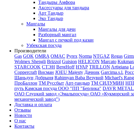
Тандыры Амфора
Аксессуары для тандыра
Арт Тандыр
Эко Тандыр
Мангалы
Мангалы для дачи
Разборный мангал
Мангал с печкой под казан
Узбекская посуда
Производители
Gas
GOK
OMRA
OMAC
Pyrex
Norma
NTGAZ
Regas
Girm
Wolmex
Shengli
Brizzol
Guision
HELICON
Marcato
Kukmar
STARCOOK
СТЭН
BergHoff
НУАР
TRILLON
Artigiana
Lo
Coppercraft
Висман
JOEU Majesty
Дачник
Garcima.s.l.
Рос
Шаньдун
Добрыня
Rahimyan Baba
Везувий
Michael's Rang
ПроБаллон
ТМ Руссбыт
Арт-тандыр
ТМ СИЛУМИН
НП
путь
Камская посуда
ООО "ПП "Берлика"
DAVR METALL 
ОАО Слуцкий завод «Эмальпосуда»
ОАО «Кукморский з
механический завод")
Доставка и оплата
Отзывы
Новости
О нас
Контакты