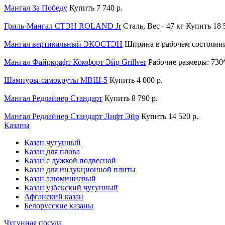
Мангал За Победу
Купить
7 740 р.
Гриль-Мангал СТЭН ROLAND Jr
Сталь, Вес - 47 кг
Купить
18 
Мангал вертикальный ЭКОСТЭН
Ширина в рабочем состоянии 
Мангал Файркрафт Комфорт Эйр Grillver
Рабочие размеры: 73
Шампуры-самокруты МВШ-5
Купить
4 000 р.
Мангал Редлайнер Стандарт
Купить
8 790 р.
Мангал Редлайнер Стандарт Лифт Эйр
Купить
14 520 р.
Казаны
Казан чугунный
Казан для плова
Казан с дужкой подвесной
Казан для индукционной плиты
Казан алюминиевый
Казан узбекский чугунный
Афганский казан
Белорусские казаны
Чугунная посуда