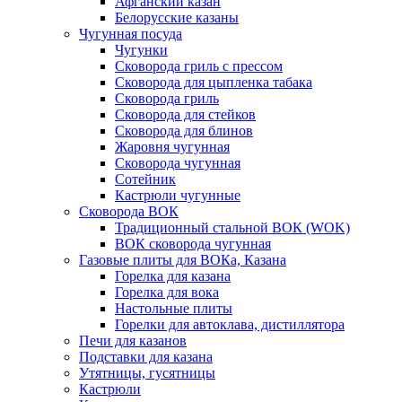
Афганский казан
Белорусские казаны
Чугунная посуда
Чугунки
Сковорода гриль с прессом
Сковорода для цыпленка табака
Сковорода гриль
Сковорода для стейков
Сковорода для блинов
Жаровня чугунная
Сковорода чугунная
Сотейник
Кастрюли чугунные
Сковорода ВОК
Традиционный стальной ВОК (WOK)
ВОК сковорода чугунная
Газовые плиты для ВОКа, Казана
Горелка для казана
Горелка для вока
Настольные плиты
Горелки для автоклава, дистиллятора
Печи для казанов
Подставки для казана
Утятницы, гусятницы
Кастрюли