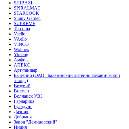
SHIBAZI
SPIRALMAC
STARCOOK
Sunny-Garden
SUPREME
Tescoma
Vaello
VAello
VINCO
Wolmex
Yimeng
Амфора
АПЕКС
Арт-тандыр
Балезино (ОАО "Балезинский литейно-механический
завод")
Везувий
Висман
Волчанск УВЗ
Гардарика
Гуандунг
Дачник
Добрыня
Завод "Демидовский"
Индия