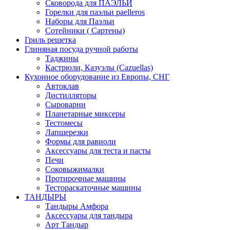
Сковорода для ПАЭЛЬИ
Горелки для паэльи paelleros
Наборы для Паэльи
Сотейники ( Сартены)
Гриль решетка
Глиняная посуда ручной работы
Таджины
Кастрюли, Казуэлы (Cazuellas)
Кухонное оборудование из Европы, СНГ
Автоклав
Дистилляторы
Сыроварни
Планетарные миксеры
Тестомесы
Лапшерезки
Формы для равиоли
Аксессуары для теста и пасты
Печи
Соковыжималки
Протирочные машины
Тестораскаточные машины
ТАНДЫРЫ
Тандыры Амфора
Аксессуары для тандыра
Арт Тандыр