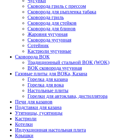
Чугунки
Сковорода гриль с прессом
Сковорода для цыпленка табака
Сковорода гриль
Сковорода для стейков
Сковорода для блинов
Жаровня чугунная
Сковорода чугунная
Сотейник
Кастрюли чугунные
Сковорода ВОК
Традиционный стальной ВОК (WOK)
ВОК сковорода чугунная
Газовые плиты для ВОКа, Казана
Горелка для казана
Горелка для вока
Настольные плиты
Горелки для автоклава, дистиллятора
Печи для казанов
Подставки для казана
Утятницы, гусятницы
Кастрюли
Котелки
Индукционная настольная плита
Крышки