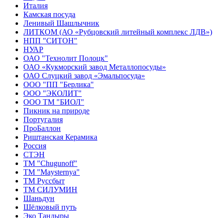
Италия
Камская посуда
Ленивый Шашлычник
ЛИТКОМ (АО «Рубцовский литейный комплекс ЛДВ»)
НПП "СИТОН"
НУАР
ОАО "Технолит Полоцк"
ОАО «Кукморский завод Металлопосуды»
ОАО Слуцкий завод «Эмальпосуда»
ООО "ПП "Берлика"
ООО "ЭКОЛИТ"
ООО ТМ "БИОЛ"
Пикник на природе
Португалия
ПроБаллон
Риштанская Керамика
Россия
СТЭН
ТМ "Chugunoff"
ТМ "Maysternya"
ТМ Руссбыт
ТМ СИЛУМИН
Шаньдун
Шёлковый путь
Эко Тандыры