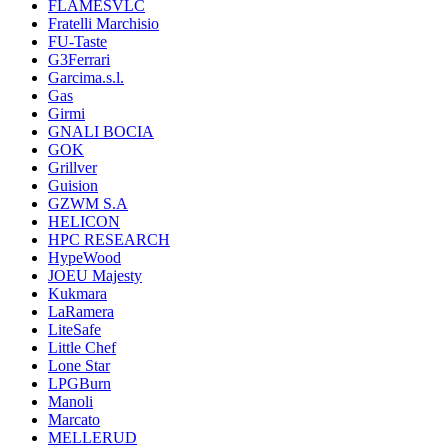
FLAMESVLC
Fratelli Marchisio
FU-Taste
G3Ferrari
Garcima.s.l.
Gas
Girmi
GNALI BOCIA
GOK
Grillver
Guision
GZWM S.A
HELICON
HPC RESEARCH
HypeWood
JOEU Majesty
Kukmara
LaRamera
LiteSafe
Little Chef
Lone Star
LPGBurn
Manoli
Marcato
MELLERUD