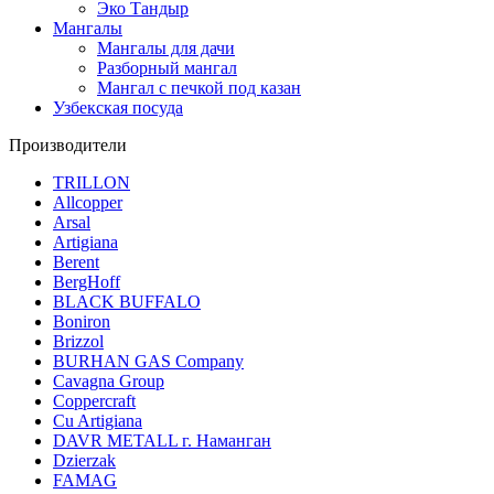
Эко Тандыр
Мангалы
Мангалы для дачи
Разборный мангал
Мангал с печкой под казан
Узбекская посуда
Производители
TRILLON
Allcopper
Arsal
Artigiana
Berent
BergHoff
BLACK BUFFALO
Boniron
Brizzol
BURHAN GAS Company
Cavagna Group
Coppercraft
Cu Artigiana
DAVR METALL г. Наманган
Dzierzak
FAMAG