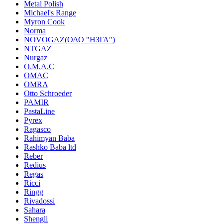
Metal Polish
Michael's Range
Myron Cook
Norma
NOVOGAZ(ОАО "НЗГА")
NTGAZ
Nurgaz
O.M.A.C
OMAC
OMRA
Otto Schroeder
PAMIR
PastaLine
Pyrex
Ragasco
Rahimyan Baba
Rashko Baba ltd
Reber
Redius
Regas
Ricci
Ringg
Rivadossi
Sahara
Shengli