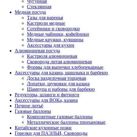
Чугунная
Стеклянная
Медная посуда
Тазы для варенья
Кастрюли медные
Сотейники и сковородки
Медные чайники, кофейники
Медные кружки, кувшины
Аксессуары для кухни
Алюминиевая посуда
Кастрюля алюминиевая
Сковорода литая алюминиевая
Формы для выпечки хлебопекарные
Аксессуары для казана, шашлыка и барбекю
Доска разделочная торцевая
Лопатки, шумовки для казана
Шампура и наборы для барбекю
Редукторы, шланги и фитинги
Аксессуары для ВОКа, казана
Печное литьё
Газовые баллоны
Композитные газовые баллоны
Металлические баллоны пропановые
Китайские кухонные ножи
Горелки для ПАЭЛЬИ, Сковороды