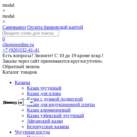
modal
×
modal
×
Самовывоз
Оплата банковской картой
0
chugunonline.ru
+7 (926)332-41-41
Есть вопросы? Звоните!
С 10 до 19 кроме вскр.!
Заказы через сайт принимаются круглосуточно.
Обратный звонок
Каталог товаров
Казаны
Казан чугунный
Казан для плова
Казан с дужкой подвесной
Диаметр, см
Объём, л
Диаметр, см
Диаметр, см
Диаметр, см
Диаметр, см
Казан для индукционной плиты
Казан алюминиевый
Казан узбекский чугунный
Афганский казан
Белорусские казаны
Чугунная посуда