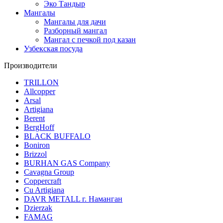
Эко Тандыр
Мангалы
Мангалы для дачи
Разборный мангал
Мангал с печкой под казан
Узбекская посуда
Производители
TRILLON
Allcopper
Arsal
Artigiana
Berent
BergHoff
BLACK BUFFALO
Boniron
Brizzol
BURHAN GAS Company
Cavagna Group
Coppercraft
Cu Artigiana
DAVR METALL г. Наманган
Dzierzak
FAMAG