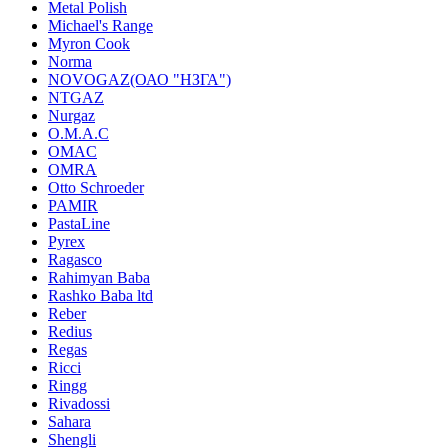
Metal Polish
Michael's Range
Myron Cook
Norma
NOVOGAZ(ОАО "НЗГА")
NTGAZ
Nurgaz
O.M.A.C
OMAC
OMRA
Otto Schroeder
PAMIR
PastaLine
Pyrex
Ragasco
Rahimyan Baba
Rashko Baba ltd
Reber
Redius
Regas
Ricci
Ringg
Rivadossi
Sahara
Shengli