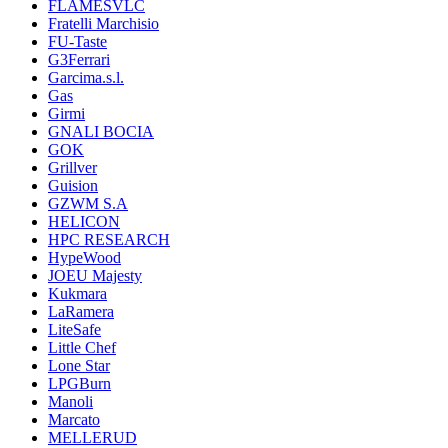
FLAMESVLC
Fratelli Marchisio
FU-Taste
G3Ferrari
Garcima.s.l.
Gas
Girmi
GNALI BOCIA
GOK
Grillver
Guision
GZWM S.A
HELICON
HPC RESEARCH
HypeWood
JOEU Majesty
Kukmara
LaRamera
LiteSafe
Little Chef
Lone Star
LPGBurn
Manoli
Marcato
MELLERUD