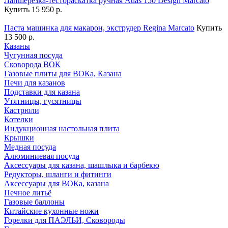
Лапшерезка-тестораскатка ручная Atlas 150 Design Marcato
Купить
15 950 р.
Паста машинка для макарон, экструдер Regina Marcato
Купить
13 500 р.
Казаны
Чугунная посуда
Сковорода ВОК
Газовые плиты для ВОКа, Казана
Печи для казанов
Подставки для казана
Утятницы, гусятницы
Кастрюли
Котелки
Индукционная настольная плита
Крышки
Медная посуда
Алюминиевая посуда
Аксессуары для казана, шашлыка и барбекю
Редукторы, шланги и фитинги
Аксессуары для ВОКа, казана
Печное литьё
Газовые баллоны
Китайские кухонные ножи
Горелки для ПАЭЛЬИ, Сковороды