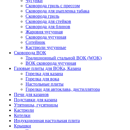
Чугунки
Сковорода гриль с прессом
Сковорода для цыпленка табака
Сковорода гриль
Сковорода для стейков
Сковорода для блинов
Жаровня чугунная
Сковорода чугунная
Сотейник
Кастрюли чугунные
Сковорода ВОК
Традиционный стальной ВОК (WOK)
ВОК сковорода чугунная
Газовые плиты для ВОКа, Казана
Горелка для казана
Горелка для вока
Настольные плиты
Горелки для автоклава, дистиллятора
Печи для казанов
Подставки для казана
Утятницы, гусятницы
Кастрюли
Котелки
Индукционная настольная плита
Крышки