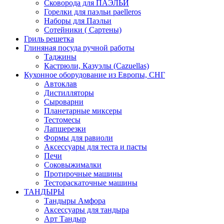
Сковорода для ПАЭЛЬИ
Горелки для паэльи paelleros
Наборы для Паэльи
Сотейники ( Сартены)
Гриль решетка
Глиняная посуда ручной работы
Таджины
Кастрюли, Казуэлы (Cazuellas)
Кухонное оборудование из Европы, СНГ
Автоклав
Дистилляторы
Сыроварни
Планетарные миксеры
Тестомесы
Лапшерезки
Формы для равиоли
Аксессуары для теста и пасты
Печи
Соковыжималки
Протирочные машины
Тестораскаточные машины
ТАНДЫРЫ
Тандыры Амфора
Аксессуары для тандыра
Арт Тандыр