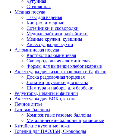
Чугунная
Стеклянная
Медная посуда
Тазы для варенья
Кастрюли медные
Сотейники и сковородки
Медные чайники, кофейники
Медные кружки, кувшины
Аксессуары для кухни
Алюминиевая посуда
Кастрюля алюминиевая
Сковорода литая алюминиевая
Формы для выпечки хлебопекарные
Аксессуары для казана, шашлыка и барбекю
Доска разделочная торцевая
Лопатки, шумовки для казана
Шампура и наборы для барбекю
Редукторы, шланги и фитинги
Аксессуары для ВОКа, казана
Печное литьё
Газовые баллоны
Композитные газовые баллоны
Металлические баллоны пропановые
Китайские кухонные ножи
Горелки для ПАЭЛЬИ, Сковороды