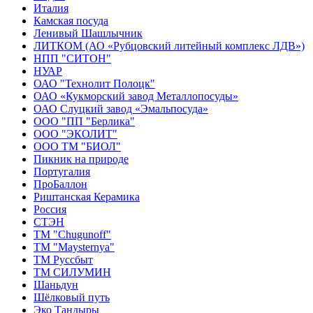
Италия
Камская посуда
Ленивый Шашлычник
ЛИТКОМ (АО «Рубцовский литейный комплекс ЛДВ»)
НПП "СИТОН"
НУАР
ОАО "Технолит Полоцк"
ОАО «Кукморский завод Металлопосуды»
ОАО Слуцкий завод «Эмальпосуда»
ООО "ПП "Берлика"
ООО "ЭКОЛИТ"
ООО ТМ "БИОЛ"
Пикник на природе
Португалия
ПроБаллон
Риштанская Керамика
Россия
СТЭН
ТМ "Chugunoff"
ТМ "Maysternya"
ТМ Руссбыт
ТМ СИЛУМИН
Шаньдун
Шёлковый путь
Эко Тандыры