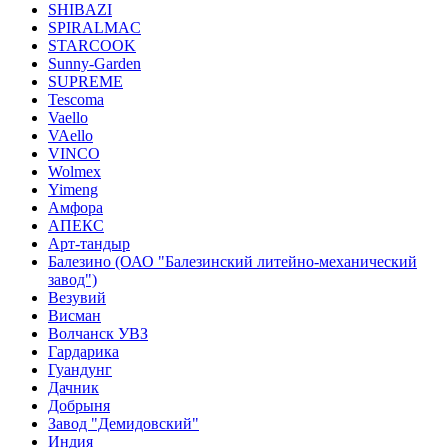
SHIBAZI
SPIRALMAC
STARCOOK
Sunny-Garden
SUPREME
Tescoma
Vaello
VAello
VINCO
Wolmex
Yimeng
Амфора
АПЕКС
Арт-тандыр
Балезино (ОАО "Балезинский литейно-механический
завод")
Везувий
Висман
Волчанск УВЗ
Гардарика
Гуандунг
Дачник
Добрыня
Завод "Демидовский"
Индия