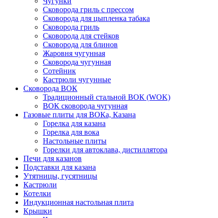
Чугунки
Сковорода гриль с прессом
Сковорода для цыпленка табака
Сковорода гриль
Сковорода для стейков
Сковорода для блинов
Жаровня чугунная
Сковорода чугунная
Сотейник
Кастрюли чугунные
Сковорода ВОК
Традиционный стальной ВОК (WOK)
ВОК сковорода чугунная
Газовые плиты для ВОКа, Казана
Горелка для казана
Горелка для вока
Настольные плиты
Горелки для автоклава, дистиллятора
Печи для казанов
Подставки для казана
Утятницы, гусятницы
Кастрюли
Котелки
Индукционная настольная плита
Крышки