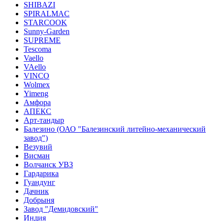
SHIBAZI
SPIRALMAC
STARCOOK
Sunny-Garden
SUPREME
Tescoma
Vaello
VAello
VINCO
Wolmex
Yimeng
Амфора
АПЕКС
Арт-тандыр
Балезино (ОАО "Балезинский литейно-механический
завод")
Везувий
Висман
Волчанск УВЗ
Гардарика
Гуандунг
Дачник
Добрыня
Завод "Демидовский"
Индия