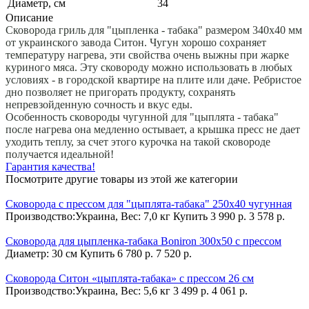
Диаметр, см
34
Описание
Сковорода гриль для "цыпленка - табака" размером 340х40 мм
от украинского завода Ситон. Чугун хорошо сохраняет
температуру нагрева, эти свойства очень выжны при жарке
куриного мяса. Эту сковороду можно использовать в любых
условиях - в городской квартире на плите или даче. Ребристое
дно позволяет не пригорать продукту, сохранять
непревзойденную сочность и вкус еды.
Особенность сковороды чугунной для "цыплята - табака"
после нагрева она медленно остывает, а крышка пресс не дает
уходить теплу, за счет этого курочка на такой сковороде
получается идеальной!
Гарантия качества!
Посмотрите другие товары из этой же категории
Сковорода с прессом для "цыплята-табака" 250х40 чугунная
Производство:Украина, Вес: 7,0 кг
Купить
3 990 р.
3 578 р.
Сковорода для цыпленка-табака Boniron 300х50 с прессом
Диаметр: 30 см
Купить
6 780 р.
7 520 р.
Сковорода Cитон «цыплята-табака» с прессом 26 см
Производство:Украина, Вес: 5,6 кг
3 499 р.
4 061 р.