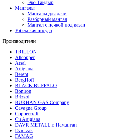
Эко Тандыр
Мангалы
Мангалы для дачи
Разборный мангал
Мангал с печкой под казан
Узбекская посуда
Производители
TRILLON
Allcopper
Arsal
Artigiana
Berent
BergHoff
BLACK BUFFALO
Boniron
Brizzol
BURHAN GAS Company
Cavagna Group
Coppercraft
Cu Artigiana
DAVR METALL г. Наманган
Dzierzak
FAMAG