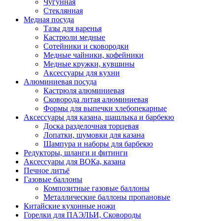
Чугунная
Стеклянная
Медная посуда
Тазы для варенья
Кастрюли медные
Сотейники и сковородки
Медные чайники, кофейники
Медные кружки, кувшины
Аксессуары для кухни
Алюминиевая посуда
Кастрюля алюминиевая
Сковорода литая алюминиевая
Формы для выпечки хлебопекарные
Аксессуары для казана, шашлыка и барбекю
Доска разделочная торцевая
Лопатки, шумовки для казана
Шампура и наборы для барбекю
Редукторы, шланги и фитинги
Аксессуары для ВОКа, казана
Печное литьё
Газовые баллоны
Композитные газовые баллоны
Металлические баллоны пропановые
Китайские кухонные ножи
Горелки для ПАЭЛЬИ, Сковороды