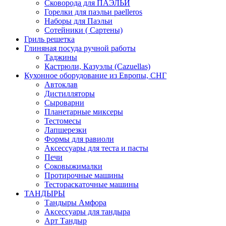
Сковорода для ПАЭЛЬИ
Горелки для паэльи paelleros
Наборы для Паэльи
Сотейники ( Сартены)
Гриль решетка
Глиняная посуда ручной работы
Таджины
Кастрюли, Казуэлы (Cazuellas)
Кухонное оборудование из Европы, СНГ
Автоклав
Дистилляторы
Сыроварни
Планетарные миксеры
Тестомесы
Лапшерезки
Формы для равиоли
Аксессуары для теста и пасты
Печи
Соковыжималки
Протирочные машины
Тестораскаточные машины
ТАНДЫРЫ
Тандыры Амфора
Аксессуары для тандыра
Арт Тандыр