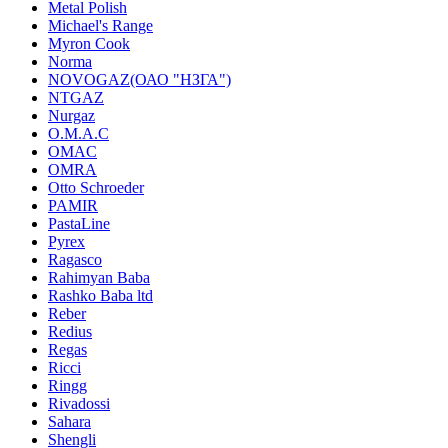
Metal Polish
Michael's Range
Myron Cook
Norma
NOVOGAZ(ОАО "НЗГА")
NTGAZ
Nurgaz
O.M.A.C
OMAC
OMRA
Otto Schroeder
PAMIR
PastaLine
Pyrex
Ragasco
Rahimyan Baba
Rashko Baba ltd
Reber
Redius
Regas
Ricci
Ringg
Rivadossi
Sahara
Shengli