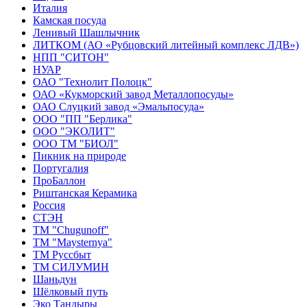
Италия
Камская посуда
Ленивый Шашлычник
ЛИТКОМ (АО «Рубцовский литейный комплекс ЛДВ»)
НПП "СИТОН"
НУАР
ОАО "Технолит Полоцк"
ОАО «Кукморский завод Металлопосуды»
ОАО Слуцкий завод «Эмальпосуда»
ООО "ПП "Берлика"
ООО "ЭКОЛИТ"
ООО ТМ "БИОЛ"
Пикник на природе
Португалия
ПроБаллон
Риштанская Керамика
Россия
СТЭН
ТМ "Chugunoff"
ТМ "Maysternya"
ТМ Руссбыт
ТМ СИЛУМИН
Шаньдун
Шёлковый путь
Эко Тандыры