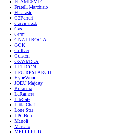
FLAMESVLC
Fratelli Marchisio
FU-Taste
G3Ferrari
Garcima.s.l.
Gas
Girmi
GNALI BOCIA
GOK
Grillver
Guision
GZWM S.A
HELICON
HPC RESEARCH
HypeWood
JOEU Majesty
Kukmara
LaRamera
LiteSafe
Little Chef
Lone Star
LPGBurn
Manoli
Marcato
MELLERUD