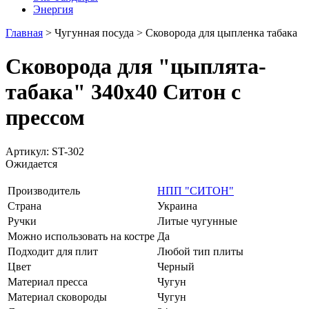
Энергия
Главная
>
Чугунная посуда
>
Сковорода для цыпленка табака
Сковорода для "цыплята-
табака" 340х40 Ситон с
прессом
Артикул: ST-302
Ожидается
Производитель
НПП "СИТОН"
Страна
Украина
Ручки
Литые чугунные
Можно использовать на костре
Да
Подходит для плит
Любой тип плиты
Цвет
Черный
Материал пресса
Чугун
Материал сковороды
Чугун