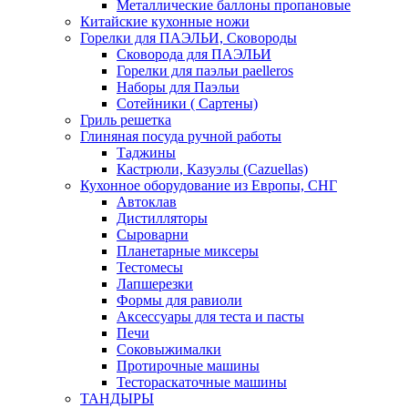
Металлические баллоны пропановые
Китайские кухонные ножи
Горелки для ПАЭЛЬИ, Сковороды
Сковорода для ПАЭЛЬИ
Горелки для паэльи paelleros
Наборы для Паэльи
Сотейники ( Сартены)
Гриль решетка
Глиняная посуда ручной работы
Таджины
Кастрюли, Казуэлы (Cazuellas)
Кухонное оборудование из Европы, СНГ
Автоклав
Дистилляторы
Сыроварни
Планетарные миксеры
Тестомесы
Лапшерезки
Формы для равиоли
Аксессуары для теста и пасты
Печи
Соковыжималки
Протирочные машины
Тестораскаточные машины
ТАНДЫРЫ