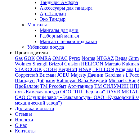
Тандыры Амфора
Аксессуары для тандыра
Арт Тандыр
Эко Тандыр
Мангалы
Мангалы для дачи
Разборный мангал
Мангал с печкой под казан
Узбекская посуда
Производители
Gas
GOK
OMRA
OMAC
Pyrex
Norma
NTGAZ
Regas
Girm
Wolmex
Shengli
Brizzol
Guision
HELICON
Marcato
Kukmar
STARCOOK
СТЭН
BergHoff
НУАР
TRILLON
Artigiana
Lo
Coppercraft
Висман
JOEU Majesty
Дачник
Garcima.s.l.
Рос
Шаньдун
Добрыня
Rahimyan Baba
Везувий
Michael's Rang
ПроБаллон
ТМ Руссбыт
Арт-тандыр
ТМ СИЛУМИН
НП
путь
Камская посуда
ООО "ПП "Берлика"
DAVR METALL 
ОАО Слуцкий завод «Эмальпосуда»
ОАО «Кукморский з
механический завод")
Доставка и оплата
Отзывы
Новости
О нас
Контакты