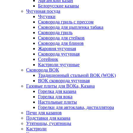
Афганский казан
Белорусские казаны
Чугунная посуда
Чугунки
Сковорода гриль с прессом
Сковорода для цыпленка табака
Сковорода гриль
Сковорода для стейков
Сковорода для блинов
Жаровня чугунная
Сковорода чугунная
Сотейник
Кастрюли чугунные
Сковорода ВОК
Традиционный стальной ВОК (WOK)
ВОК сковорода чугунная
Газовые плиты для ВОКа, Казана
Горелка для казана
Горелка для вока
Настольные плиты
Горелки для автоклава, дистиллятора
Печи для казанов
Подставки для казана
Утятницы, гусятницы
Кастрюли