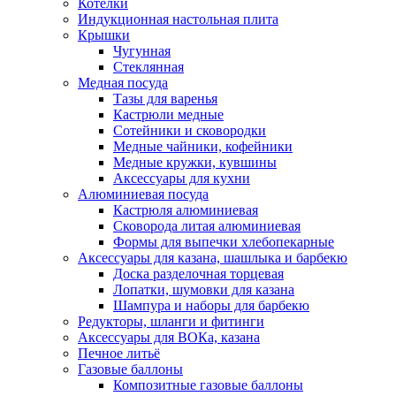
Котелки
Индукционная настольная плита
Крышки
Чугунная
Стеклянная
Медная посуда
Тазы для варенья
Кастрюли медные
Сотейники и сковородки
Медные чайники, кофейники
Медные кружки, кувшины
Аксессуары для кухни
Алюминиевая посуда
Кастрюля алюминиевая
Сковорода литая алюминиевая
Формы для выпечки хлебопекарные
Аксессуары для казана, шашлыка и барбекю
Доска разделочная торцевая
Лопатки, шумовки для казана
Шампура и наборы для барбекю
Редукторы, шланги и фитинги
Аксессуары для ВОКа, казана
Печное литьё
Газовые баллоны
Композитные газовые баллоны