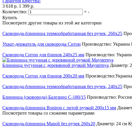
Гарантия качества!
3 618 р.
1 399 р.
Количество:
+
-
Купить
Посмотрите другие товары из этой же категории
Сковорода-блинница термообработанная без ручек, 260х25
Про
Ухват-держатель для сковороды Ситон
Производство: Украина
Сковорода Ситон для блинов 240х25 мм
Производство: Украина
Блинница чугунная с деревянной ручкой Maysternya
Диаметр: 
Сковорода Ситон для блинов 200х20 мм
Производство:Украина,
Сковорода-блинница термообработанная без ручек, 240х25
Прои
Блинница (сковорода) Балезино С-180/15
Производство: Россия,
Сковорода-блинница Boniron с литой ручкой 200х15 мм
Диамет
Посмотрите товары со схожими параметрами
Сковорода-блинница Manoli без ручек 260х20
Диаметр: 24 см
К