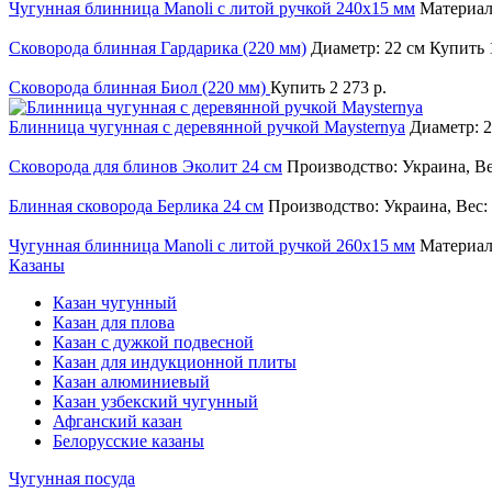
Чугунная блинница Manoli с литой ручкой 240х15 мм
Материал
Сковорода блинная Гардарика (220 мм)
Диаметр: 22 см
Купить
Сковорода блинная Биол (220 мм)
Купить
2 273 р.
Блинница чугунная с деревянной ручкой Maysternya
Диаметр: 
Сковорода для блинов Эколит 24 см
Производство: Украина, Ве
Блинная сковорода Берлика 24 см
Производство: Украина, Вес: 
Чугунная блинница Manoli с литой ручкой 260х15 мм
Материал
Казаны
Казан чугунный
Казан для плова
Казан с дужкой подвесной
Казан для индукционной плиты
Казан алюминиевый
Казан узбекский чугунный
Афганский казан
Белорусские казаны
Чугунная посуда