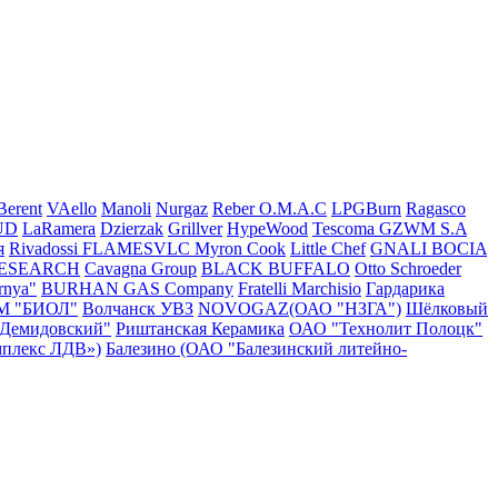
Berent
VAello
Manoli
Nurgaz
Reber
O.M.A.C
LPGBurn
Ragasco
UD
LaRamera
Dzierzak
Grillver
HypeWood
Tescoma
GZWM S.A
я
Rivadossi
FLAMESVLC
Myron Cook
Little Chef
GNALI BOCIA
RESEARCH
Cavagna Group
BLACK BUFFALO
Otto Schroeder
rnya"
BURHAN GAS Company
Fratelli Marchisio
Гардарика
М "БИОЛ"
Волчанск УВЗ
NOVOGAZ(ОАО "НЗГА")
Шёлковый
"Демидовский"
Риштанская Керамика
ОАО "Технолит Полоцк"
плекс ЛДВ»)
Балезино (ОАО "Балезинский литейно-