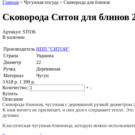
Главная
>
Чугунная посуда
>
Сковорода для блинов
Сковорода Ситон для блинов 
Артикул: ST036
В наличии
Производитель
НПП "СИТОН"
Страна
Украина
Диаметр
22
Ручка
Деревянная
Материал
Чугун
3 618 р.
1 399 р.
Количество:
+
-
Купить
Описание
Сковорода блинная, чугунная с деревянной ручкой диаметром 
К ним ничего не прилипает, и они долго сохраняют тепло. Это 
духовке.
Классическая чугунная блинница, которую можно использовать