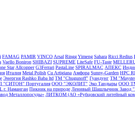
i
FAMAG
PAMIR
VINCO
Arsal
Ringg
Yimeng
Sahara
Ricci
Redius
a
Vaello
Boniron
SHIBAZI
SUPREME
LiteSafe
FU-Taste
MELLER
ne Star
Allcopper
G3Ferrari
PastaLine
SPIRALMAC
АПЕКС
Инди
сия
Италия
Metal Polish
Cu Artigiana
Амфора
Sunny-Garden
HPC 
e
Энергия
Rashko Baba ltd
ТМ "Chugunoff"
Гуандунг
ТМ "Mayste
П "СИТОН"
Португалия
ООО "ЭКОЛИТ"
Эко Тандыры
ООО Т
г. Наманган
Пикник на природе
Ленивый Шашлычник
Завод 
авод Металлопосуды»
ЛИТКОМ (АО «Рубцовский литейный ком