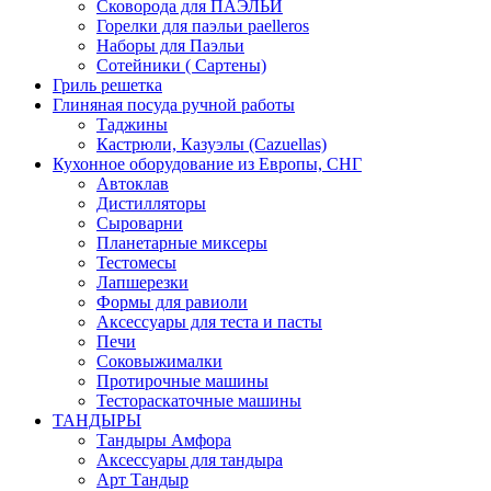
Сковорода для ПАЭЛЬИ
Горелки для паэльи paelleros
Наборы для Паэльи
Сотейники ( Сартены)
Гриль решетка
Глиняная посуда ручной работы
Таджины
Кастрюли, Казуэлы (Cazuellas)
Кухонное оборудование из Европы, СНГ
Автоклав
Дистилляторы
Сыроварни
Планетарные миксеры
Тестомесы
Лапшерезки
Формы для равиоли
Аксессуары для теста и пасты
Печи
Соковыжималки
Протирочные машины
Тестораскаточные машины
ТАНДЫРЫ
Тандыры Амфора
Аксессуары для тандыра
Арт Тандыр