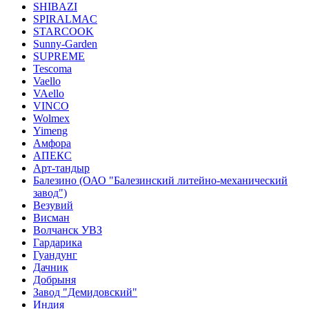
SHIBAZI
SPIRALMAC
STARCOOK
Sunny-Garden
SUPREME
Tescoma
Vaello
VAello
VINCO
Wolmex
Yimeng
Амфора
АПЕКС
Арт-тандыр
Балезино (ОАО "Балезинский литейно-механический
завод")
Везувий
Висман
Волчанск УВЗ
Гардарика
Гуандунг
Дачник
Добрыня
Завод "Демидовский"
Индия