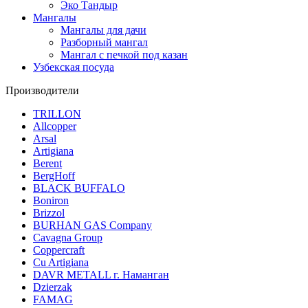
Эко Тандыр
Мангалы
Мангалы для дачи
Разборный мангал
Мангал с печкой под казан
Узбекская посуда
Производители
TRILLON
Allcopper
Arsal
Artigiana
Berent
BergHoff
BLACK BUFFALO
Boniron
Brizzol
BURHAN GAS Company
Cavagna Group
Coppercraft
Cu Artigiana
DAVR METALL г. Наманган
Dzierzak
FAMAG