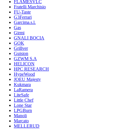
FLAMESVLC
Fratelli Marchisio
FU-Taste
G3Ferrari
Garcima.s.l.
Gas
Girmi
GNALI BOCIA
GOK
Grillver
Guision
GZWM S.A
HELICON
HPC RESEARCH
HypeWood
JOEU Majesty
Kukmara
LaRamera
LiteSafe
Little Chef
Lone Star
LPGBurn
Manoli
Marcato
MELLERUD