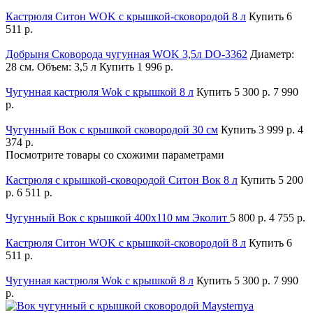
Кастрюля Ситон WOK с крышкой-сковородой 8 л
Купить
6
511 р.
Добрыня Сковорода чугунная WOK 3,5л DO-3362
Диаметр:
28 см. Объем: 3,5 л
Купить
1 996 р.
Чугунная кастрюля Wok с крышкой 8 л
Купить
5 300 р.
7 990
р.
Чугунный Вок с крышкой сковородой 30 см
Купить
3 999 р.
4
374 р.
Посмотрите товары со схожими параметрами
Кастрюля с крышкой-сковородой Ситон Вок 8 л
Купить
5 200
р.
6 511 р.
Чугунный Вок с крышкой 400х110 мм Эколит
5 800 р.
4 755 р.
Кастрюля Ситон WOK с крышкой-сковородой 8 л
Купить
6
511 р.
Чугунная кастрюля Wok с крышкой 8 л
Купить
5 300 р.
7 990
р.