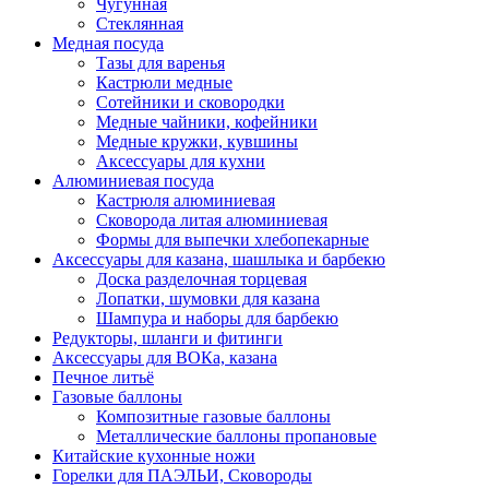
Чугунная
Стеклянная
Медная посуда
Тазы для варенья
Кастрюли медные
Сотейники и сковородки
Медные чайники, кофейники
Медные кружки, кувшины
Аксессуары для кухни
Алюминиевая посуда
Кастрюля алюминиевая
Сковорода литая алюминиевая
Формы для выпечки хлебопекарные
Аксессуары для казана, шашлыка и барбекю
Доска разделочная торцевая
Лопатки, шумовки для казана
Шампура и наборы для барбекю
Редукторы, шланги и фитинги
Аксессуары для ВОКа, казана
Печное литьё
Газовые баллоны
Композитные газовые баллоны
Металлические баллоны пропановые
Китайские кухонные ножи
Горелки для ПАЭЛЬИ, Сковороды