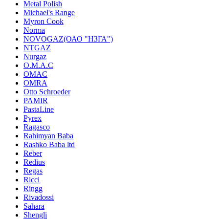
Metal Polish
Michael's Range
Myron Cook
Norma
NOVOGAZ(ОАО "НЗГА")
NTGAZ
Nurgaz
O.M.A.C
OMAC
OMRA
Otto Schroeder
PAMIR
PastaLine
Pyrex
Ragasco
Rahimyan Baba
Rashko Baba ltd
Reber
Redius
Regas
Ricci
Ringg
Rivadossi
Sahara
Shengli