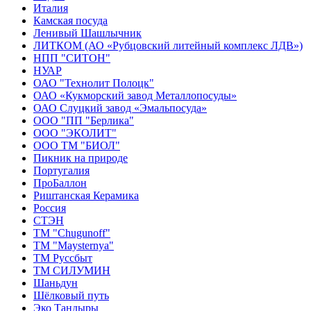
Италия
Камская посуда
Ленивый Шашлычник
ЛИТКОМ (АО «Рубцовский литейный комплекс ЛДВ»)
НПП "СИТОН"
НУАР
ОАО "Технолит Полоцк"
ОАО «Кукморский завод Металлопосуды»
ОАО Слуцкий завод «Эмальпосуда»
ООО "ПП "Берлика"
ООО "ЭКОЛИТ"
ООО ТМ "БИОЛ"
Пикник на природе
Португалия
ПроБаллон
Риштанская Керамика
Россия
СТЭН
ТМ "Chugunoff"
ТМ "Maysternya"
ТМ Руссбыт
ТМ СИЛУМИН
Шаньдун
Шёлковый путь
Эко Тандыры