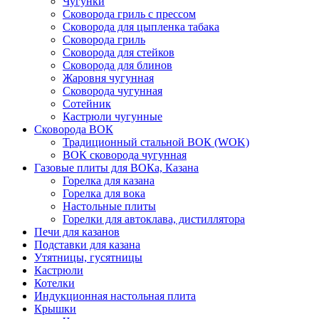
Чугунки
Сковорода гриль с прессом
Сковорода для цыпленка табака
Сковорода гриль
Сковорода для стейков
Сковорода для блинов
Жаровня чугунная
Сковорода чугунная
Сотейник
Кастрюли чугунные
Сковорода ВОК
Традиционный стальной ВОК (WOK)
ВОК сковорода чугунная
Газовые плиты для ВОКа, Казана
Горелка для казана
Горелка для вока
Настольные плиты
Горелки для автоклава, дистиллятора
Печи для казанов
Подставки для казана
Утятницы, гусятницы
Кастрюли
Котелки
Индукционная настольная плита
Крышки