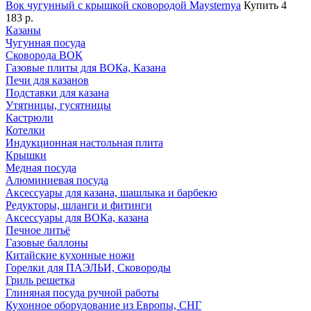
Вок чугунный с крышкой сковородой Maysternya
Купить
4
183 р.
Казаны
Чугунная посуда
Сковорода ВОК
Газовые плиты для ВОКа, Казана
Печи для казанов
Подставки для казана
Утятницы, гусятницы
Кастрюли
Котелки
Индукционная настольная плита
Крышки
Медная посуда
Алюминиевая посуда
Аксессуары для казана, шашлыка и барбекю
Редукторы, шланги и фитинги
Аксессуары для ВОКа, казана
Печное литьё
Газовые баллоны
Китайские кухонные ножи
Горелки для ПАЭЛЬИ, Сковороды
Гриль решетка
Глиняная посуда ручной работы
Кухонное оборудование из Европы, СНГ