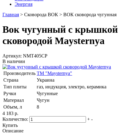
Энергия
Главная
>
Сковорода ВОК
>
ВОК сковорода чугунная
Вок чугунный с крышкой
сковородой Maysternya
Артикул: NMT405CP
В наличии
Производитель
ТМ "Maysternya"
Страна
Украина
Тип плиты
газ, индукция, электро, керамика
Ручки
Чугунные
Материал
Чугун
Объем, л
8
4 183 р.
Количество:
+
-
Купить
Описание